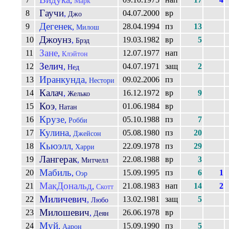
,
Марк
Гаучи
8
04.07.2000
вр
,
Джо
Дегенек
9
28.04.1994
пз
13
,
Милош
Джоунз
10
19.03.1982
вр
5
,
Брэд
Зане
11
12.07.1977
нап
,
Клэйтон
Зелич
12
04.07.1971
защ
2
,
Нед
Иранкунда
13
09.02.2006
пз
,
Нестори
Калач
14
16.12.1972
вр
9
,
Желько
Коэ
15
01.06.1984
вр
,
Натан
Крузе
16
05.10.1988
пз
7
,
Робби
Кулина
17
05.08.1980
пз
20
,
Джейсон
Кьюэлл
18
22.09.1978
пз
29
,
Харри
Лангерак
19
22.08.1988
вр
3
,
Митчелл
Мабиль
20
15.09.1995
пз
6
1
,
Оэр
МакДональд
21
21.08.1983
нап
14
2
,
Скотт
Миличевич
22
13.02.1981
защ
5
,
Любо
Милошевич
23
26.06.1978
вр
,
Деян
Муй
24
15.09.1990
пз
5
,
Аарон