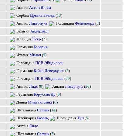
Астон Вилла
Црвена Звезда
(
13
)
Ливерпуль
,
Фейеноорд
(
5
)
Андерлехт
Осер
(
2
)
Бавария
Милан
(
9
)
ПСВ Эйндховен
Байер Леверкузен
(
7
)
ПСВ Эйндховен
(
20
)
Лидс
(
9
),
Ливерпуль
(
20
)
Боруссия Дд
(
3
)
Мидтьюлланд
(
6
)
Селтик
(
14
)
Базель
,
Тун
(
5
)
Лидс
Селтик
(
5
)