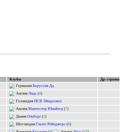
Клубы
Др. страны
Боруссия Дд
Лидс
(
4
)
ПСВ Эйндховен
Манчестер Юнайтед
(
7
)
Ольборг
(
2
)
Глазго Рейнджерс
(
6
)
Кроация
(
3
),
Лидс
(
14
)