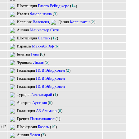
Глазго Рейнджерс
(
14
)
Фиорентина
(
3
)
Валенсия
,
Копенгаген
(
2
)
Манчестер Сити
Селтик
(
12
)
Маккаби Хф
(
6
)
Генк
(
6
)
Лилль
(
5
)
ПСВ Эйндховен
(
2
)
ПСВ Эйндховен
ПСВ Эйндховен
Галатасарай
(
1
)
Аустрия
(
6
)
АЗ Алкмаар
(
6
)
Панатинаикос
(
1
)
1/12
Базель
(
19
)
Челси
(
3
)