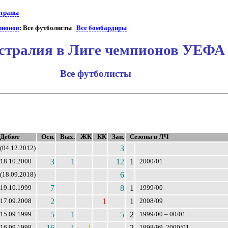
траны
пионов
: Все футболисты |
Все бомбардиры
|
стралия в Лиге чемпионов УЕФА
Все футболисты
Дебют
Осн.
Вых.
ЖК
КК
Зап.
Сезоны в ЛЧ
3
(04.12.2012)
3
1
12
1
18.10.2000
2000/01
6
(18.09.2018)
7
8
1
19.10.1999
1999/00
2
1
1
17.09.2008
2008/09
5
1
5
2
15.09.1999
1999/00 – 00/01
16
1
1
2
16.09.1998
1998/99, 2000/01