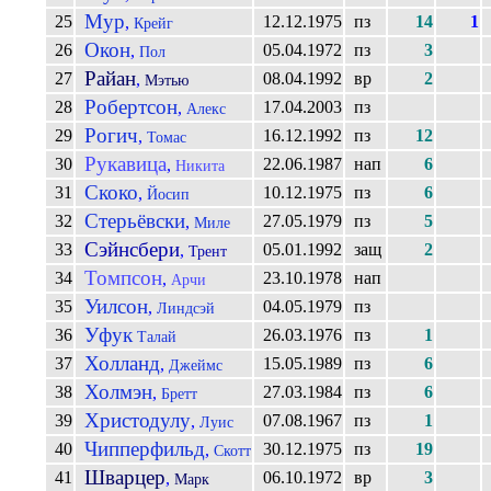
Мур
25
12.12.1975
пз
14
1
,
Крейг
Окон
26
05.04.1972
пз
3
,
Пол
Райан
27
08.04.1992
вр
2
,
Мэтью
Робертсон
28
17.04.2003
пз
,
Алекс
Рогич
29
16.12.1992
пз
12
,
Томас
Рукавица
30
22.06.1987
нап
6
,
Никита
Скоко
31
10.12.1975
пз
6
,
Йосип
Стерьёвски
32
27.05.1979
пз
5
,
Миле
Сэйнсбери
33
05.01.1992
защ
2
,
Трент
Томпсон
34
23.10.1978
нап
,
Арчи
Уилсон
35
04.05.1979
пз
,
Линдсэй
Уфук
36
26.03.1976
пз
1
Талай
Холланд
37
15.05.1989
пз
6
,
Джеймс
Холмэн
38
27.03.1984
пз
6
,
Бретт
Христодулу
39
07.08.1967
пз
1
,
Луис
Чипперфильд
40
30.12.1975
пз
19
,
Скотт
Шварцер
41
06.10.1972
вр
3
,
Марк