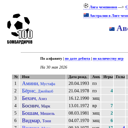
Лига чемпионов
—>
С
Австралия в Лиге чем
Ав
По алфавиту |
по дате дебюта
|
по количеству игр
На 30 мая 2026
№
Имя
Дата рожд.
Амп.
Игры
Голы
Амини
1
20.04.1993
пз
,
Мустафа
Бёрнс
2
21.04.1978
пз
4
,
Джейкоб
Бехич
3
16.12.1990
защ
,
Азиз
Боснич
4
13.01.1972
вр
7
,
Марк
Бошам
5
08.03.1981
защ
2
,
Мишель
Видмар
6
04.07.1970
защ
6
,
Тони
Видука
7
09.10.1975
нап
17
4