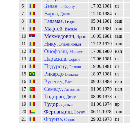
Бэлан
6
17.02.1981
пз
,
Тибериу
Варга
7
15.10.1984
пз
,
Дачан
Галамаз
8
05.04.1981
защ
,
Георге
Мафтей
9
01.01.1981
защ
,
Василе
Мехмедович
10
10.05.1981
защ
,
Эрсин
Нику
11
17.12.1979
защ
,
Эпаминонда
Онофраш
12
17.08.1980
нап
,
Мариус
Параскив
13
17.06.1981
пз
,
Сорин
Пэдурецу
14
19.06.1981
пз
,
Рэзван
Рикардо
15
18.07.1981
пз
Вилана
Русеску
16
09.07.1988
нап
,
Раул
Семеду
17
01.06.1979
нап
,
Антонью
Тодоран
18
08.09.1978
пз
,
Дину
Тудор
19
01.06.1974
вр
,
Даньел
Фернандиш
20
06.11.1978
защ
,
Бруну
Фрунзэ
21
29.03.1978
пз
,
Сорин