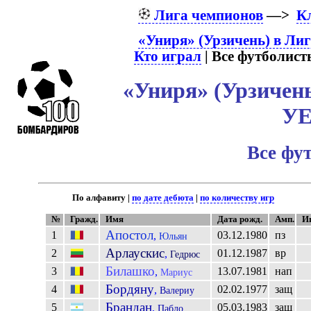
Лига чемпионов
—>
К
«Униря» (Урзичень) в Ли
Кто играл
| Все футболист
«Униря» (Урзичень
У
Все фу
По алфавиту |
по дате дебюта
|
по количеству игр
№
Гражд.
Имя
Дата рожд.
Амп.
И
Апостол
1
03.12.1980
пз
,
Юльян
Арлаускис
2
01.12.1987
вр
,
Гедрюс
Билашко
3
13.07.1981
нап
,
Мариус
Бордяну
4
02.02.1977
защ
,
Валериу
Брандан
5
05.03.1983
защ
,
Пабло