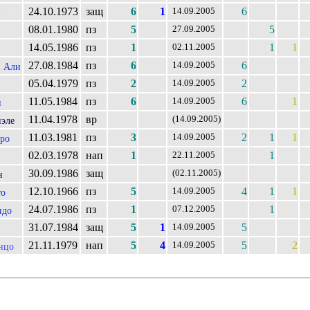
24.10.1973
защ
6
1
6
14.09.2005
н
08.01.1980
пз
5
5
27.09.2005
14.05.1986
пз
1
1
1
02.11.2005
27.08.1984
пз
6
6
14.09.2005
 Али
05.04.1979
пз
2
2
14.09.2005
11.05.1984
пз
6
6
1
14.09.2005
н
11.04.1978
вр
(14.09.2005)
эле
11.03.1981
пз
3
2
1
1
14.09.2005
ро
02.03.1978
нап
1
1
22.11.2005
о
30.09.1986
защ
(02.11.2005)
н
12.10.1966
пз
5
4
1
1
14.09.2005
то
24.07.1986
пз
1
1
07.12.2005
ндо
31.07.1984
защ
5
1
5
14.09.2005
21.11.1979
нап
5
4
5
2
14.09.2005
нцо