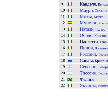
Канделя
9
,
Венса
Маури
10
,
Стефано
Мотта
11
,
Марко
Мунтари
12
,
Салли
Натали
13
,
Чезаре
Ободо
14
,
Кристиа
Паолетти
15
,
Габри
Пинци
16
,
Джампье
Россини
17
,
Фауст
Сапата
18
,
Кристиа
Сенсини
19
,
Робер
Тиссоне
20
,
Ферна
Фелипе
21
Якуинта
22
,
Винче