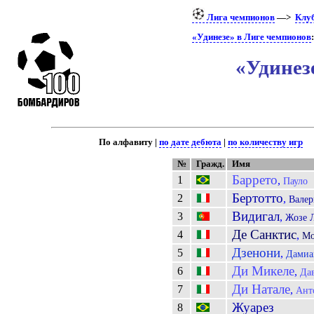
Лига чемпионов
—>
Клу
«Удинезе» в Лиге чемпионов
«Удинез
По алфавиту |
по дате дебюта
|
по количеству игр
№
Гражд.
Имя
Баррето
1
,
Пауло
Бертотто
2
,
Валер
Видигал
3
,
Жозе 
Де Санктис
4
,
Мо
Дзенони
5
,
Дамиа
Ди Микеле
6
,
Да
Ди Натале
7
,
Ант
Жуарез
8