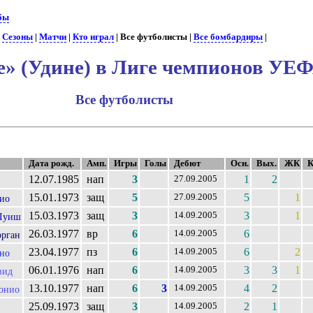
бы
:
Сезоны
|
Матчи
|
Кто играл
| Все футболисты |
Все бомбардиры
|
е» (Удине) в Лиге чемпионов УЕ
Все футболисты
Дата рожд.
Амп.
Игры
Голы
Дебют
Осн.
Вых.
ЖК
12.07.1985
нап
3
1
2
27.09.2005
15.01.1973
защ
5
5
1
27.09.2005
ио
15.03.1973
защ
3
3
1
14.09.2005
Луиш
26.03.1977
вр
6
6
14.09.2005
рган
23.04.1977
пз
6
6
2
14.09.2005
но
06.01.1976
нап
6
3
3
1
14.09.2005
вид
13.10.1977
нап
6
3
4
2
14.09.2005
онио
25.09.1973
защ
3
2
1
14.09.2005