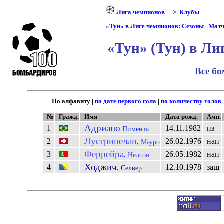
Лига чемпионов
—>
Клубы
«Тун» в Лиге чемпионов
:
Сезоны
|
Мат
«Тун» (Тун) в Л
Все б
По алфавиту |
по дате первого гола
|
по количеству голов
№
Гражд.
Имя
Дата рожд.
Амп.
Адриано
1
14.11.1982
пз
Пимента
Лустринелли
2
26.02.1976
нап
,
Мауро
Феррейра
3
26.05.1982
нап
,
Нелсон
Ходжич
4
12.10.1978
защ
,
Селвер