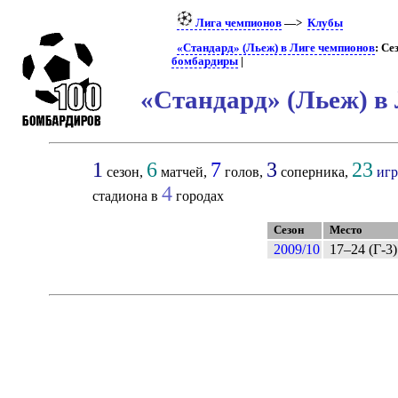
Лига чемпионов
—>
Клубы
«Стандард» (Льеж) в Лиге чемпионов
: Се
бомбардиры
|
«Стандард» (Льеж) в
1
6
7
3
23
сезон,
матчей,
голов,
соперника,
игр
4
стадиона в
городах
Сезон
Место
2009/10
17–24 (Г-3)