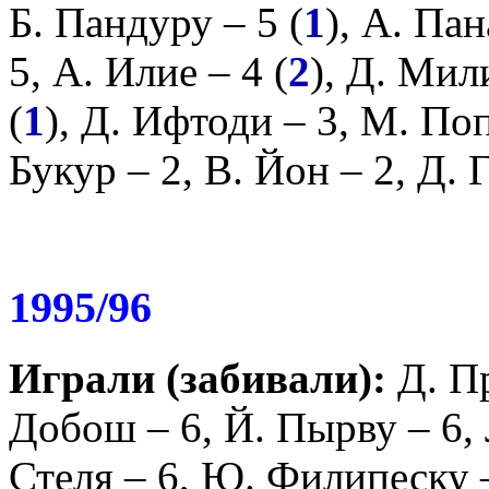
Б. Пандуру
– 5 (
1
),
А. Пан
5,
А. Илие
– 4 (
2
),
Д. Мил
(
1
),
Д. Ифтоди
– 3,
М. По
Букур
– 2,
В. Йон
– 2,
Д. 
1995/96
Играли (забивали):
Д. П
Добош
– 6,
Й. Пырву
– 6,
Стеля
– 6,
Ю. Филипеску