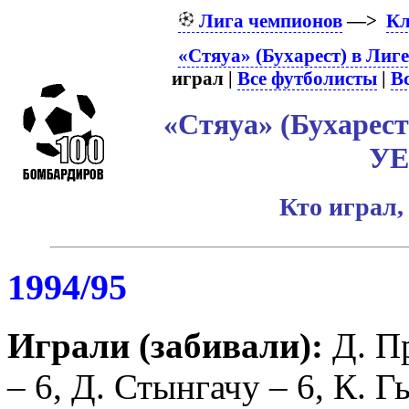
Лига чемпионов
—>
К
«Стяуа» (Бухарест) в Лиг
играл |
Все футболисты
|
В
«Стяуа» (Бухарест
У
Кто играл,
1994/95
Играли (забивали):
Д. П
– 6,
Д. Стынгачу
– 6,
К. Г