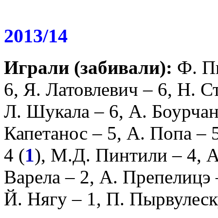
2013/14
Играли (забивали):
Ф. П
6,
Я. Латовлевич
– 6,
Н. С
Л. Шукала
– 6,
А. Боурча
Капетанос
– 5,
А. Попа
– 
4 (
1
),
М.Д. Пинтили
– 4,
А
Варела
– 2,
А. Препелицэ
Й. Нягу
– 1,
П. Пырвулеск