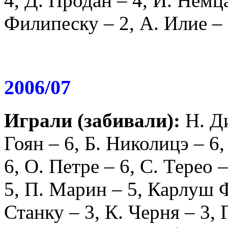
4,
Д. Продан
– 4,
Й. Немц
Филипеску
– 2,
А. Илие
– 
2006/07
Играли (забивали):
Н. Д
Гоян
– 6,
Б. Николицэ
– 6
6,
О. Петре
– 6,
С. Терео
–
5,
П. Марин
– 5,
Карлуш 
Станку
– 3,
К. Черня
– 3,