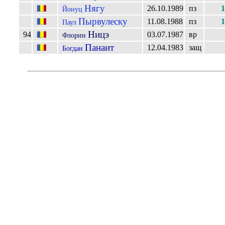
Нягу
26.10.1989
пз
1
Йонуц
Пырвулеску
11.08.1988
пз
1
Паул
Ницэ
94
03.07.1987
вр
Флорин
Панаит
12.04.1983
защ
Богдан