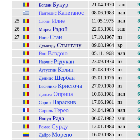
Букур
21.04.1970
защ
9
Богдан
Капетанос
08.06.1983
нап
9
Пантелис
Илие
25
11.05.1975
нап
8
Сабин
Рэдой
26
22.03.1981
защ
7
Мирел
Стан
27
17.10.1967
пз
6
Илие
Стынгачу
09.08.1964
вр
6
Думитру
Влэдою
05.11.1968
нап
6
Йон
Рэдукан
23.09.1974
пз
6
Нарчис
Кэлин
05.08.1973
пз
6
Аугустин
Шербан
05.01.1976
пз
6
Деннис
Кристоча
27.09.1980
пз
6
Василикэ
Оприца
10.08.1981
нап
6
Даньел
Параскив
17.06.1981
пз
6
Сорин
Терео
24.04.1983
нап
6
Сириль
Рада
06.07.1982
защ
6
Йонуц
Сурду
12.01.1984
нап
6
Ромео
Морено
16.09.1985
пз
6
Дайро