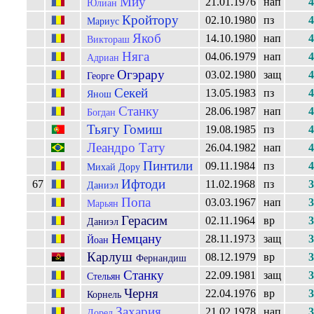
Миу
21.01.1976
нап
4
Юлиан
Кройтору
02.10.1980
пз
4
Мариус
Якоб
14.10.1980
нап
4
Виктораш
Няга
04.06.1979
нап
4
Адриан
Огэрару
03.02.1980
защ
4
Георге
Секей
13.05.1983
пз
4
Янош
Станку
28.06.1987
нап
4
Богдан
Тьягу Гомиш
19.08.1985
пз
4
Леандро Тату
26.04.1982
нап
4
Пинтили
09.11.1984
пз
4
Михай Дору
Ифтоди
67
11.02.1968
пз
3
Даниэл
Попа
03.03.1967
нап
3
Марьян
Герасим
02.11.1964
вр
3
Даниэл
Немцану
28.11.1973
защ
3
Йоан
Карлуш
08.12.1979
вр
3
Фернандиш
Станку
22.09.1981
защ
3
Стельян
Черня
22.04.1976
вр
3
Корнель
Захария
21.02.1978
нап
3
Дорел