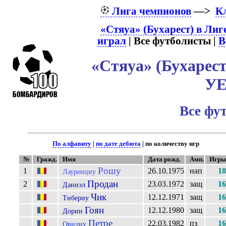
Лига чемпионов
—>
К
«Стяуа» (Бухарест) в Лиг
играл
| Все футболисты |
В
«Стяуа» (Бухарест
У
Все фу
По алфавиту
|
по дате дебюта
| по количеству игр
№
Гражд.
Имя
Дата рожд.
Амп.
Игры
Рошу
1
26.10.1975
нап
18
Лауренциу
Продан
2
23.03.1972
защ
16
Даниэл
Чик
12.12.1971
защ
16
Тибериу
Гоян
12.12.1980
защ
16
Дорин
Петре
22.03.1982
пз
16
Овидиу