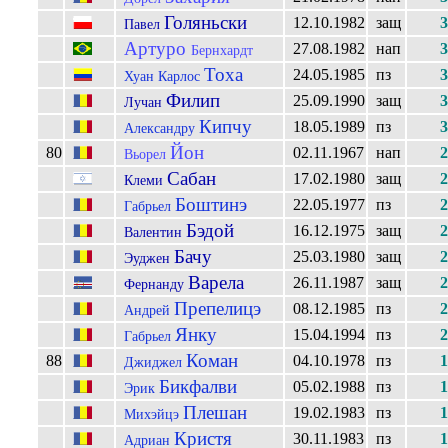
Голяньски
12.10.1982
защ
3
Павел
Артуро
27.08.1982
нап
3
Бернхардт
Тоха
24.05.1985
пз
3
Хуан Карлос
Филип
25.09.1990
защ
3
Лучан
Кипчу
18.05.1989
пз
3
Александру
Йон
80
02.11.1967
нап
2
Вьорел
Сабан
17.02.1980
защ
2
Клеми
Боштинэ
22.05.1977
пз
2
Габрьел
Бэдой
16.12.1975
защ
2
Валентин
Бачу
25.03.1980
защ
2
Эуджен
Варела
26.11.1987
защ
2
Фернанду
Препелицэ
08.12.1985
пз
2
Андрей
Янку
15.04.1994
пз
2
Габрьел
Коман
88
04.10.1978
пз
1
Джиджел
Бикфалви
05.02.1988
пз
1
Эрик
Плешан
19.02.1983
пз
1
Михэйцэ
Кристя
30.11.1983
пз
1
Адриан