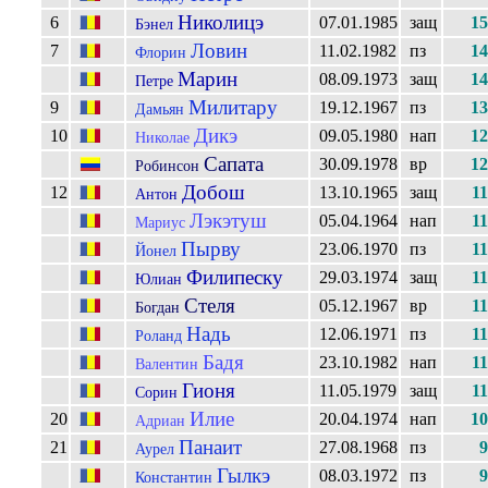
Николицэ
6
07.01.1985
защ
15
Бэнел
Ловин
7
11.02.1982
пз
14
Флорин
Марин
08.09.1973
защ
14
Петре
Милитару
9
19.12.1967
пз
13
Дамьян
Дикэ
10
09.05.1980
нап
12
Николае
Сапата
30.09.1978
вр
12
Робинсон
Добош
12
13.10.1965
защ
11
Антон
Лэкэтуш
05.04.1964
нап
11
Мариус
Пырву
23.06.1970
пз
11
Йонел
Филипеску
29.03.1974
защ
11
Юлиан
Стеля
05.12.1967
вр
11
Богдан
Надь
12.06.1971
пз
11
Роланд
Бадя
23.10.1982
нап
11
Валентин
Гионя
11.05.1979
защ
11
Сорин
Илие
20
20.04.1974
нап
10
Адриан
Панаит
21
27.08.1968
пз
9
Аурел
Гылкэ
08.03.1972
пз
9
Константин