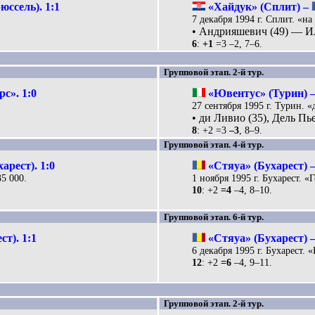
ссель). 1:1
«Хайдук» (Сплит) –
7 декабря 1994 г. Сплит. «на
• Андрияшевич (49) — Или
6
:
+1
=3 –2, 7–6.
Групповой этап. 2-й тур.
с». 1:0
«Ювентус» (Турин) 
27 сентября 1995 г. Турин. «
• ди Ливио (35), Дель Пье
8
: +2 =3
–3
, 8–9.
Групповой этап. 4-й тур.
арест). 1:0
«Стяуа» (Бухарест) 
5 000.
1 ноября 1995 г. Бухарест. «Г
10
: +2
=4
–4, 8–10.
Групповой этап. 6-й тур.
т). 1:1
«Стяуа» (Бухарест) 
6 декабря 1995 г. Бухарест. «
12
: +2
=6
–4, 9–11.
Групповой этап. 2-й тур.