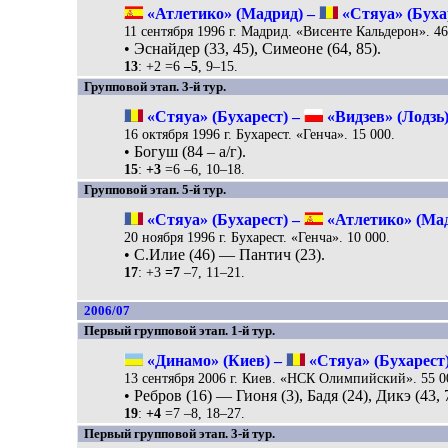
«Атлетико» (Мадрид) –
«Стяуа» (Бухар
11 сентября 1996 г. Мадрид. «Висенте Кальдерон». 46
• Эснайдер (33, 45), Симеоне (64, 85).
13
: +2 =6
–5
, 9–15.
Групповой этап. 3-й тур.
«Стяуа» (Бухарест) –
«Видзев» (Лодзь)
16 октября 1996 г. Бухарест. «Генча». 15 000.
• Богуш (84 – а/г).
15
:
+3
=6 –6, 10–18.
Групповой этап. 5-й тур.
«Стяуа» (Бухарест) –
«Атлетико» (Мад
20 ноября 1996 г. Бухарест. «Генча». 10 000.
• С.Илие (46) — Пантич (23).
17
: +3
=7
–7, 11–21.
2006/07
Первый групповой этап. 1-й тур.
«Динамо» (Киев) –
«Стяуа» (Бухарест)
13 сентября 2006 г. Киев. «НСК Олимпийский». 55 0
• Ребров (16) — Гионя (3), Бадя (24), Дикэ (43, 
19
:
+4
=7 –8, 18–27.
Первый групповой этап. 3-й тур.