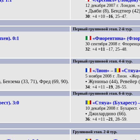
12 декабря 2007 г. Лондон. 
• Дьяби (8), Бендтнер (42
30
: +4 =10
–16
, 25–47.
Первый групповой этап. 2-й тур.
ен). 0:1
«Фиорентина» (Флор
30 сентября 2008 г. Флоренц
32
: +4
=11
–17, 25–48.
Первый групповой этап. 4-й тур.
«Лион» –
«Стяуа» 
5 ноября 2008 г. Лион. «Жер
, Бензема (33, 71), Фред (69, 90).
• Жуниньо (44), Ревейер (
34
: +4 =11
–19
, 28–55.
Первый групповой этап. 6-й тур.
ест). 3:0
«Стяуа» (Бухарест) 
.
10 декабря 2008 г. Бухарест. 
• Джилардино (66).
36
: +4 =11
–21
, 28–59.
Групповой этап. 2-й тур.