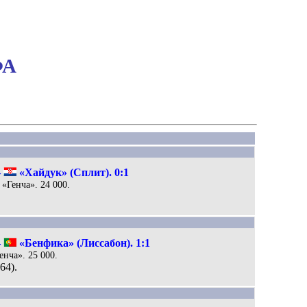
ФА
–
«Хайдук» (Сплит). 0:1
 «Генча». 24 000.
–
«Бенфика» (Лиссабон). 1:1
енча». 25 000.
64).