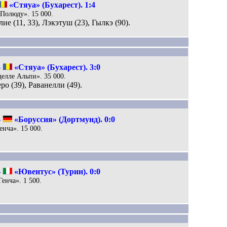
«Стяуа» (Бухарест). 1:4
 Полюду». 15 000.
е (11, 33), Лэкэтуш (23), Гылкэ (90).
–
«Стяуа» (Бухарест). 3:0
делле Альпи». 35 000.
ро (39), Раванелли (49).
–
«Боруссия» (Дортмунд). 0:0
енча». 15 000.
–
«Ювентус» (Турин). 0:0
Генча». 1 500.