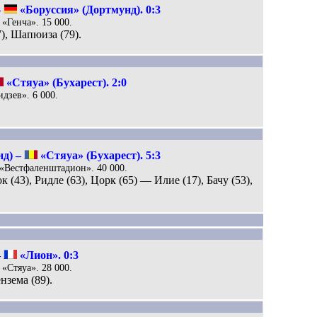
–
«Боруссия» (Дортмунд). 0:3
 «Генча». 15 000.
7), Шапюиза (79).
«Стяуа» (Бухарест). 2:0
идзев». 6 000.
нд) –
«Стяуа» (Бухарест). 5:3
 «Вестфаленштадион». 40 000.
к (43), Ридле (63), Цорк (65) — Илие (17), Бачу (53),
–
«Лион». 0:3
 «Стяуа». 28 000.
ензема (89).