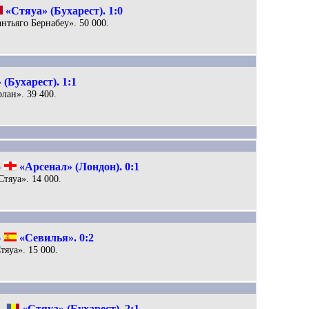
«Стяуа» (Бухарест). 1:0
антьяго Бернабеу». 50 000.
(Бухарест). 1:1
рлан». 39 400.
.
–
«Арсенал» (Лондон). 0:1
Стяуа». 14 000.
–
«Севилья». 0:2
тяуа». 15 000.
 –
«Стяуа» (Бухарест). 2:1