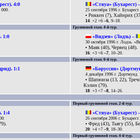
ест). 4:0
«Стяуа» (Бухарест) 
 000.
25 сентября 1996 г. Бухарест.
• Риккен (7), Хайнрих (3
14
: +2 =6
–6
, 9–18.
Групповой этап. 4-й тур.
. 1:0
«Видзев» (Лодзь) –
30 октября 1996 г. Лодзь. «В
• Маяк (40), Червец (48).
16
: +3 =6
–7
, 10–20.
Групповой этап. 6-й тур.
рид). 1:1
«Боруссия» (Дортму
4 декабря 1996 г. Дортмунд.
• Шапюиза (13, 22), Тречо
Кэлин (79).
18
: +3 =7
–8
, 14–26.
Первый групповой этап. 2-й тур.
. 1:4
«Стяуа» (Бухарест) 
00.
26 сентября 2006 г. Бухарест.
79).
• Фред (43), Тьягу (55), Б
20
: +4 =7
–9
, 18–30.
Первый групповой этап. 4-й тур.