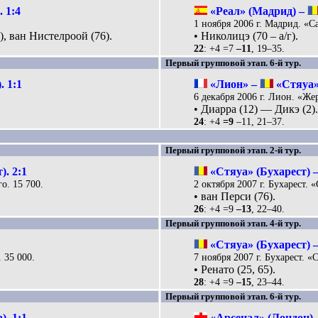
 1:4
«Реал» (Мадрид) –
1 ноября 2006 г. Мадрид. «С
6), ван Нистелроой (76).
• Николицэ (70 – а/г).
22
: +4 =7
–11
, 19–35.
Первый групповой этап. 6-й тур.
 1:1
«Лион» –
«Стяуа» 
6 декабря 2006 г. Лион. «Же
• Диарра (12) — Дикэ (2)
24
: +4
=9
–11, 21–37.
Первый групповой этап. 2-й тур.
). 2:1
«Стяуа» (Бухарест) 
о. 15 700.
2 октября 2007 г. Бухарест. «
• ван Перси (76).
26
: +4 =9
–13
, 22–40.
Первый групповой этап. 4-й тур.
«Стяуа» (Бухарест) 
 35 000.
7 ноября 2007 г. Бухарест. «С
• Ренато (25, 65).
28
: +4 =9
–15
, 23–44.
Первый групповой этап. 6-й тур.
. 1:1
«Арсенал» (Лондон)