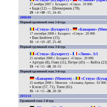
27 ноября 2007 г. Бухарест. «Стяуа». 10 000.
• Бадя (12) — Шенкержик (78).
29
: +4
=10
–15, 24–45.
2008/09
Первый групповой этап. 1-й тур.
«Стяуа» (Бухарест) –
«Бавария» (Мюнх
17 сентября 2008 г. Бухарест. «Стяуа». 20 000.
• Ван Бюйтен (15).
31
: +4 =10
–17
, 25–48.
Первый групповой этап. 3-й тур.
«Стяуа» (Бухарест) –
«Лион». 3:5
21 октября 2008 г. Бухарест. «Стяуа». 20 000.
• Артуро (8), Гоян (11), Петре (45) — Кейта (23)
33
: +4 =11
–18
, 28–53.
Первый групповой этап. 5-й тур.
«Бавария» (Мюнхен) –
«Стяуа» (Бухар
25 ноября 2008 г. Мюнхен. «Алльянц Арена». 63 000
• Клозе (57, 71), Тони (61).
35
: +4 =11
–20
, 28–58.
2013/14
Групповой этап. 1-й тур.