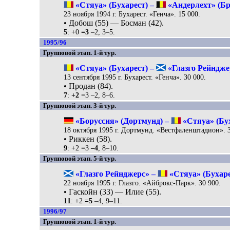
«Стяуа» (Бухарест) –
«Андерлехт» (Брю
23 ноября 1994 г. Бухарест. «Генча». 15 000.
• Добош (55) — Босман (42).
5
: +0
=3
–2, 3–5.
1995/96
Групповой этап. 1-й тур.
«Стяуа» (Бухарест) –
«Глазго Рейнджер
13 сентября 1995 г. Бухарест. «Генча». 30 000.
• Продан (84).
7
:
+2
=3 –2, 8–6.
Групповой этап. 3-й тур.
«Боруссия» (Дортмунд) –
«Стяуа» (Бух
18 октября 1995 г. Дортмунд. «Вестфаленштадион». 3
• Риккен (58).
9
: +2 =3
–4
, 8–10.
Групповой этап. 5-й тур.
«Глазго Рейнджерс» –
«Стяуа» (Бухарес
22 ноября 1995 г. Глазго. «Айброкс-Парк». 30 900.
• Гаскойн (33) — Илие (55).
11
: +2
=5
–4, 9–11.
1996/97
Групповой этап. 1-й тур.