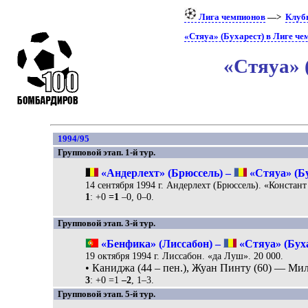
Лига чемпионов
—>
Клуб
«Стяуа» (Бухарест) в Лиге ч
«Стяуа» 
1994/95
Групповой этап. 1-й тур.
«Андерлехт» (Брюссель) –
«Стяуа» (Бу
14 сентября 1994 г. Андерлехт (Брюссель). «Констант
1
: +0
=1
–0, 0–0.
Групповой этап. 3-й тур.
«Бенфика» (Лиссабон) –
«Стяуа» (Буха
19 октября 1994 г. Лиссабон. «да Луш». 20 000.
• Каниджа (44 – пен.), Жуан Пинту (60) — Мил
3
: +0 =1
–2
, 1–3.
Групповой этап. 5-й тур.