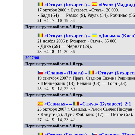
«Стяуа» (Бухарест) –
«Реал» (Мадрид).
17 октября 2006 г. Бухарест. «Стяуа». 20 000.
• Бадя (64) — Рамос (9), Рауль (34), Робиньо (5
21
: +4 =7
–10
, 19–34.
Первый групповой этап. 5-й тур.
«Стяуа» (Бухарест) –
«Динамо» (Киев).
21 ноября 2006 г. Бухарест. «Стяуа». 35 000.
• Дикэ (69) — Чернат (29).
23
: +4
=8
–11, 20–36.
2007/08
Первый групповой этап. 1-й тур.
«Славия» (Прага) –
«Стяуа» (Бухарест
19 сентября 2007 г. Прага. Стадион Евжена Рошицког
• Шенкержик (13), Белаид (63) — Гоян (33).
25
: +4 =9
–12
, 22–39.
Первый групповой этап. 3-й тур.
«Севилья» –
«Стяуа» (Бухарест). 2:1
23 октября 2007 г. Севилья. «Рамон Санчес Писхуан».
• Кануте (5), Луис Фабиано (17) — Петре (63).
27
: +4 =9
–14
, 23–42.
Первый групповой этап. 5-й тур.
«Стяуа» (Бухарест) –
«Славия» (Прага)