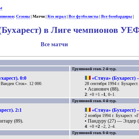
ы
емпионов
:
Сезоны
| Матчи |
Кто играл
|
Все футболисты
|
Все бомбардиры
|
(Бухарест) в Лиге чемпионов УЕ
Все матчи
Групповой этап. 2-й тур.
харест). 0:0
«Стяуа» (Бухарест) 
 Ванден Сток». 12 000.
28 сентября 1994 г. Бухарест.
• Асанович (88).
2
: +0 =1
–1
, 0–1.
Групповой этап. 4-й тур.
рест). 2:1
«Стяуа» (Бухарест) 
2 ноября 1994 г. Бухарест. «Г
итару (89).
• Пандуру (27) — Элдер (
4
: +0
=2
–2, 2–4.
Групповой этап. 6-й тур.