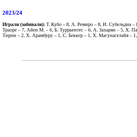
2023/24
Играли (забивали):
Т. Кубо
– 8,
А. Ремиро
– 8,
И. Субельдиа
– 
Траоре
– 7,
Айен М.
– 6,
Б. Туррьентес
– 6,
А. Захарян
– 5,
Х. Па
Тирни
– 2,
Х. Арамбуру
– 1,
С. Беккер
– 1,
Х. Магунаселайя
– 1