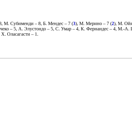
8,
М. Субименди
– 8,
Б. Мендес
– 7 (
3
),
М. Мерино
– 7 (
2
),
М. Ойя
чеко
– 5,
А. Элустондо
– 5,
С. Умар
– 4,
К. Фернандес
– 4,
М.-А.
,
Х. Оласагасти
– 1.