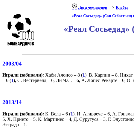
Лига чемпионов
—>
Клубы
«Реал Сосьедад» (Сан-Себастьян) 
«Реал Сосьедад»
2003/04
Играли (забивали):
Хаби Алонсо
– 8 (
1
),
В. Карпин
– 8,
Нихат 
– 6 (
1
),
С. Вестервелд
– 6,
Ли Ч.С.
– 6,
А. Лопес-Рекарте
– 6,
О. 
2013/14
Играли (забивали):
К. Вела
– 6 (
1
),
И. Агиррече
– 6,
А. Гризма
5,
Х. Прието
– 5,
К. Мартинес
– 4,
Д. Сурутуса
– 3,
Г. Элустонд
Эстрада
– 1.