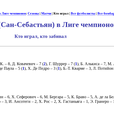
в Лиге чемпионов
:
Сезоны
|
Матчи
| Кто играл |
Все футболисты
|
Все бомба
 (Сан-Себастьян) в Лиге чемпио
Кто играл, кто забивал
К.
– 8,
Д. Ковачевич
– 7 (
2
),
Г. Шуррер
– 7 (
1
),
Б. Алькиса
– 7,
М. 
де Паула
– 5 (
1
),
Х. Де Педро
– 3 (
1
),
Б.-Т. Кварме
– 3,
Л. Потийон
нн
– 6,
Х. Сеферович
– 6,
М. Бергара
– 5,
К. Браво
– 5,
А. де ла Бе
о
– 3,
И. Ансотеги
– 2,
Х. Рос
– 2,
Х. Гастаньяга
– 1,
Э. Гранеро
– 