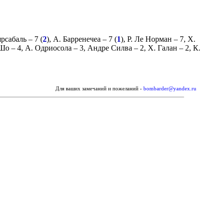
рсабаль
– 7 (
2
),
А. Барренечеа
– 7 (
1
),
Р. Ле Норман
– 7,
Х.
 Шо
– 4,
А. Одриосола
– 3,
Андре Силва
– 2,
Х. Галан
– 2,
К.
Для ваших замечаний и пожеланий -
bombarder@yandex.ru