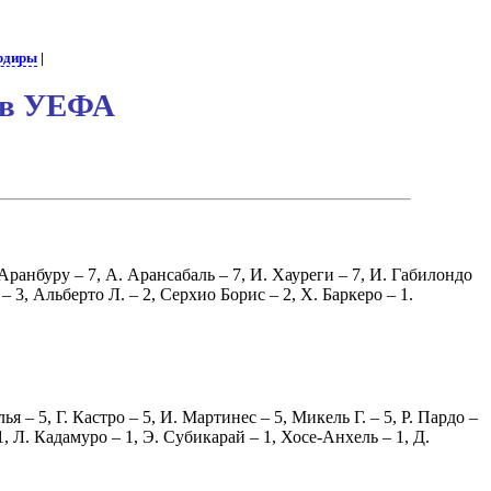
рдиры
|
нов УЕФА
Аранбуру
– 7,
А. Арансабаль
– 7,
И. Хауреги
– 7,
И. Габилондо
– 3,
Альберто Л.
– 2,
Серхио Борис
– 2,
Х. Баркеро
– 1.
лья
– 5,
Г. Кастро
– 5,
И. Мартинес
– 5,
Микель Г.
– 5,
Р. Пардо
–
1,
Л. Кадамуро
– 1,
Э. Субикарай
– 1,
Хосе-Анхель
– 1,
Д.