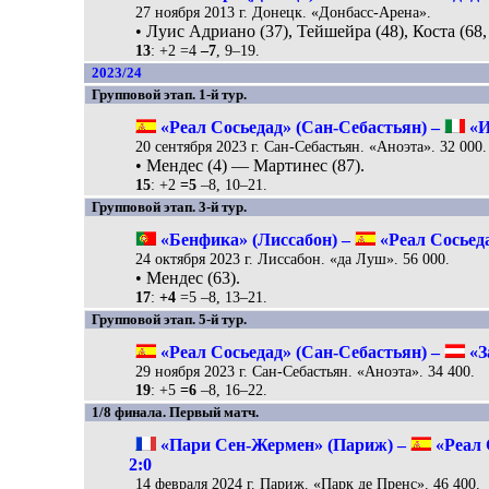
27 ноября 2013 г. Донецк. «Донбасс-Арена».
• Луис Адриано (37), Тейшейра (48), Коста (68, 
13
: +2 =4
–7
, 9–19.
2023/24
Групповой этап. 1-й тур.
«Реал Сосьедад» (Сан-Себастьян) –
«И
20 сентября 2023 г. Сан-Себастьян. «Аноэта». 32 000.
• Мендес (4) — Мартинес (87).
15
: +2
=5
–8, 10–21.
Групповой этап. 3-й тур.
«Бенфика» (Лиссабон) –
«Реал Сосьеда
24 октября 2023 г. Лиссабон. «да Луш». 56 000.
• Мендес (63).
17
:
+4
=5 –8, 13–21.
Групповой этап. 5-й тур.
«Реал Сосьедад» (Сан-Себастьян) –
«З
29 ноября 2023 г. Сан-Себастьян. «Аноэта». 34 400.
19
: +5
=6
–8, 16–22.
1/8 финала. Первый матч.
«Пари Сен-Жермен» (Париж) –
«Реал 
2:0
14 февраля 2024 г. Париж. «Парк де Пренс». 46 400.