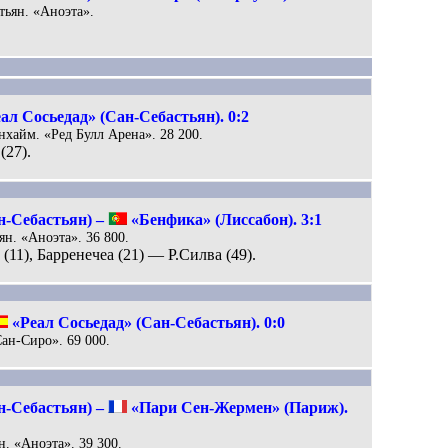
стьян. «Аноэта».
ал Сосьедад» (Сан-Себастьян). 0:2
енхайм. «Ред Булл Арена». 28 200.
(27).
н-Себастьян) –
«Бенфика» (Лиссабон). 3:1
ян. «Аноэта». 36 800.
(11), Барренечеа (21) — Р.Силва (49).
«Реал Сосьедад» (Сан-Себастьян). 0:0
Сан-Сиро». 69 000.
н-Себастьян) –
«Пари Сен-Жермен» (Париж).
н. «Аноэта». 39 300.