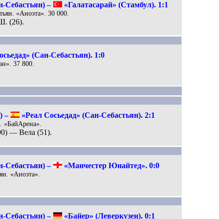
н-Себастьян) –
«Галатасарай» (Стамбул). 1:1
тьян. «Аноэта». 30 000.
Ш. (26).
сьедад» (Сан-Себастьян). 1:0
ан». 37 800.
) –
«Реал Сосьедад» (Сан-Себастьян). 2:1
н. «БайАрена».
90) — Вела (51).
н-Себастьян) –
«Манчестер Юнайтед». 0:0
ьян. «Аноэта».
н-Себастьян) –
«Байер» (Леверкузен). 0:1