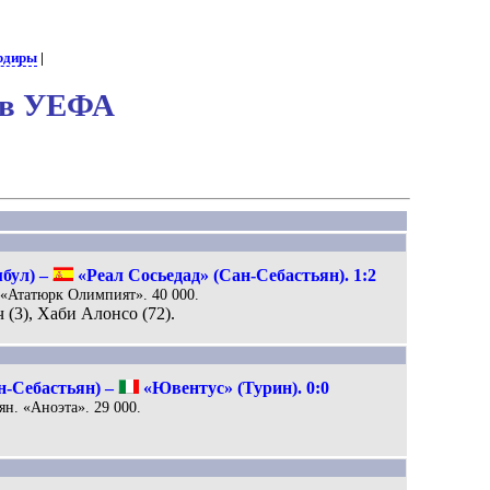
рдиры
|
нов УЕФА
бул) –
«Реал Сосьедад» (Сан-Себастьян). 1:2
. «Ататюрк Олимпият». 40 000.
 (3), Хаби Алонсо (72).
н-Себастьян) –
«Ювентус» (Турин). 0:0
ян. «Аноэта». 29 000.