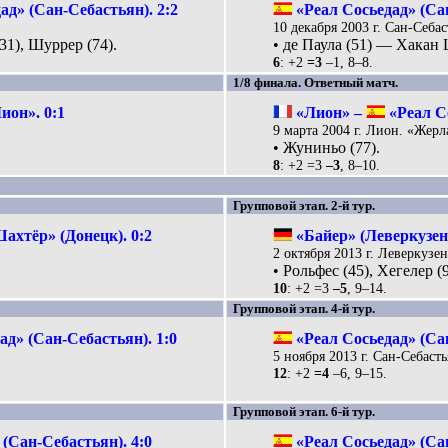
ад» (Сан-Себастьян). 2:2
«Реал Сосьедад» (Са
10 декабря 2003 г. Сан-Себас
31), Шуррер (74).
• де Паула (51) — Хакан 
6
: +2
=3
–1, 8–8.
1/8 финала. Ответный матч.
ион». 0:1
«Лион» –
«Реал Со
9 марта 2004 г. Лион. «Жерл
• Жуниньо (77).
8
: +2 =3
–3
, 8–10.
Групповой этап. 2-й тур.
ахтёр» (Донецк). 0:2
«Байер» (Леверкузен
2 октября 2013 г. Леверкузе
• Рольфес (45), Хегелер (
10
: +2 =3
–5
, 9–14.
Групповой этап. 4-й тур.
ад» (Сан-Себастьян). 1:0
«Реал Сосьедад» (Са
5 ноября 2013 г. Сан-Себаст
12
: +2
=4
–6, 9–15.
Групповой этап. 6-й тур.
(Сан-Себастьян). 4:0
«Реал Сосьедад» (Са