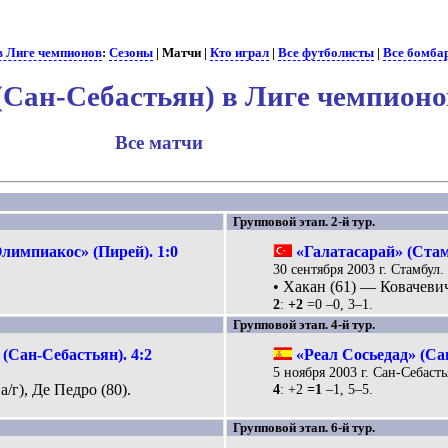
в Лиге чемпионов
:
Сезоны
| Матчи |
Кто играл
|
Все футболисты
|
Все бомба
 (Сан-Себастьян) в Лиге чемпио
Все матчи
Групповой этап. 2-й тур.
лимпиакос» (Пирей). 1:0
«Галатасарай» (Стам
30 сентября 2003 г. Стамбул
• Хакан (61) — Ковачевич
2
:
+2
=0 –0, 3–1.
Групповой этап. 4-й тур.
(Сан-Себастьян). 4:2
«Реал Сосьедад» (Са
5 ноября 2003 г. Сан-Себасть
а/г), Де Педро (80).
4
: +2
=1
–1, 5–5.
Групповой этап. 6-й тур.