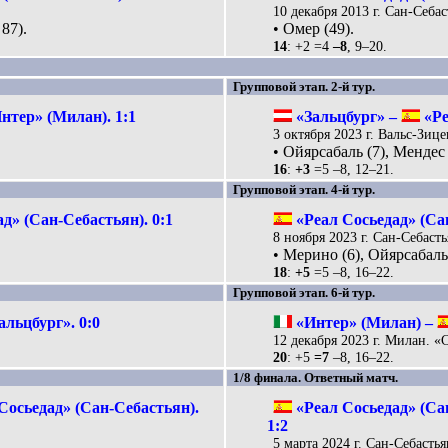
10 декабря 2013 г. Сан-Себа
87).
• Омер (49).
14
: +2 =4
–8
, 9–20.
Групповой этап. 2-й тур.
нтер» (Милан). 1:1
«Зальцбург» –
«Ре
3 октября 2023 г. Вальс-Зиц
• Ойярсабаль (7), Мендес 
16
:
+3
=5 –8, 12–21.
Групповой этап. 4-й тур.
д» (Сан-Себастьян). 0:1
«Реал Сосьедад» (Са
8 ноября 2023 г. Сан-Себасть
• Мерино (6), Ойярсабаль 
18
:
+5
=5 –8, 16–22.
Групповой этап. 6-й тур.
альцбург». 0:0
«Интер» (Милан) –
12 декабря 2023 г. Милан. «
20
: +5
=7
–8, 16–22.
1/8 финала. Ответный матч.
Сосьедад» (Сан-Себастьян).
«Реал Сосьедад» (Са
1:2
5 марта 2024 г. Сан-Себастья