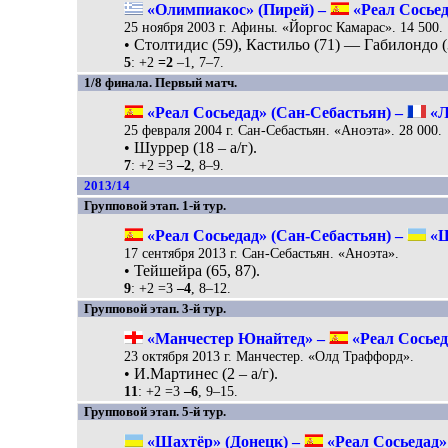
«Олимпиакос» (Пирей) –
«Реал Сосьед
25 ноября 2003 г. Афины. «Йоргос Камарас». 14 500.
• Столтидис (59), Кастильо (71) — Габилондо (
5
: +2
=2
–1, 7–7.
1/8 финала. Первый матч.
«Реал Сосьедад» (Сан-Себастьян) –
«Л
25 февраля 2004 г. Сан-Себастьян. «Аноэта». 28 000.
• Шуррер (18 – а/г).
7
: +2 =3
–2
, 8–9.
2013/14
Групповой этап. 1-й тур.
«Реал Сосьедад» (Сан-Себастьян) –
«Ш
17 сентября 2013 г. Сан-Себастьян. «Аноэта».
• Тейшейра (65, 87).
9
: +2 =3
–4
, 8–12.
Групповой этап. 3-й тур.
«Манчестер Юнайтед» –
«Реал Сосьед
23 октября 2013 г. Манчестер. «Олд Траффорд».
• И.Мартинес (2 – а/г).
11
: +2 =3
–6
, 9–15.
Групповой этап. 5-й тур.
«Шахтёр» (Донецк) –
«Реал Сосьедад» 