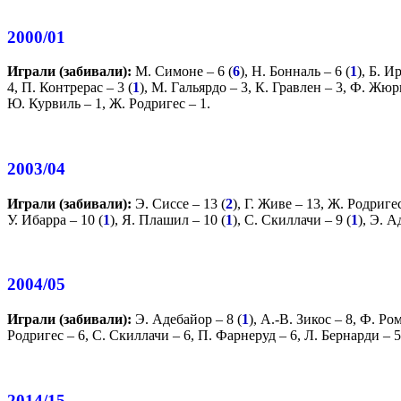
2000/01
Играли (забивали):
М. Симоне
– 6 (
6
),
Н. Бонналь
– 6 (
1
),
Б. И
4,
П. Контрерас
– 3 (
1
),
М. Гальярдо
– 3,
К. Гравлен
– 3,
Ф. Жюр
Ю. Курвиль
– 1,
Ж. Родригес
– 1.
2003/04
Играли (забивали):
Э. Сиссе
– 13 (
2
),
Г. Живе
– 13,
Ж. Родриге
У. Ибарра
– 10 (
1
),
Я. Плашил
– 10 (
1
),
С. Скиллачи
– 9 (
1
),
Э. А
2004/05
Играли (забивали):
Э. Адебайор
– 8 (
1
),
А.-В. Зикос
– 8,
Ф. Ро
Родригес
– 6,
С. Скиллачи
– 6,
П. Фарнеруд
– 6,
Л. Бернарди
– 5
2014/15