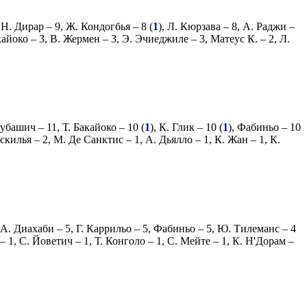
,
Н. Дирар
– 9,
Ж. Кондогбья
– 8 (
1
),
Л. Кюрзава
– 8,
А. Раджи
–
кайоко
– 3,
В. Жермен
– 3,
Э. Эчиеджиле
– 3,
Матеус К.
– 2,
Л.
Субашич
– 11,
Т. Бакайоко
– 10 (
1
),
К. Глик
– 10 (
1
),
Фабиньо
– 10
оскилья
– 2,
М. Де Санктис
– 1,
А. Дьялло
– 1,
К. Жан
– 1,
К.
А. Диахаби
– 5,
Г. Каррильо
– 5,
Фабиньо
– 5,
Ю. Тилеманс
– 4
– 1,
С. Йоветич
– 1,
Т. Конголо
– 1,
С. Мейте
– 1,
К. Н'Дорам
–