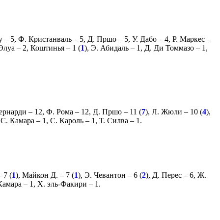
у
– 5,
Ф. Кристанваль
– 5,
Д. Пршо
– 5,
У. Дабо
– 4,
Р. Маркес
–
Элуа
– 2,
Коштинья
– 1 (
1
),
Э. Абидаль
– 1,
Д. Ди Томмазо
– 1,
Бернарди
– 12,
Ф. Рома
– 12,
Д. Пршо
– 11 (
7
),
Л. Жюли
– 10 (
4
),
,
С. Камара
– 1,
С. Кароль
– 1,
Т. Силва
– 1.
 7 (
1
),
Майкон Д.
– 7 (
1
),
Э. Чевантон
– 6 (
2
),
Д. Перес
– 6,
Ж.
Камара
– 1,
Х. эль-Факири
– 1.