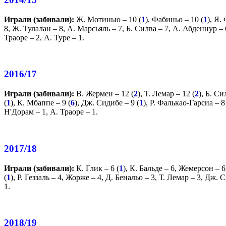
Играли (забивали):
Ж. Мотинью
– 10 (
1
),
Фабиньо
– 10 (
1
),
Я. 
8,
Ж. Тулалан
– 8,
А. Марсьяль
– 7,
Б. Силва
– 7,
А. Абденнур
– 
Траоре
– 2,
А. Туре
– 1.
2016/17
Играли (забивали):
В. Жермен
– 12 (
2
),
Т. Лемар
– 12 (
2
),
Б. Си
(
1
),
К. Мбаппе
– 9 (
6
),
Дж. Сидибе
– 9 (
1
),
Р. Фалькао-Гарсиа
– 8
Н'Дорам
– 1,
А. Траоре
– 1.
2017/18
Играли (забивали):
К. Глик
– 6 (
1
),
К. Бальде
– 6,
Жемерсон
– 6
(
1
),
Р. Геззаль
– 4,
Жорже
– 4,
Д. Бенальо
– 3,
Т. Лемар
– 3,
Дж. С
1.
2018/19