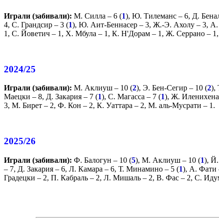
Играли (забивали):
М. Силла
– 6 (
1
),
Ю. Тилеманс
– 6,
Д. Бена
4,
С. Грандсир
– 3 (
1
),
Ю. Аит-Беннасер
– 3,
Ж.-Э. Ахолу
– 3,
А.
1,
С. Йоветич
– 1,
Х. Мбула
– 1,
К. Н'Дорам
– 1,
Ж. Серрано
– 1
2024/25
Играли (забивали):
М. Аклиуш
– 10 (
2
),
Э. Бен-Сегир
– 10 (
2
),
Маецки
– 8,
Д. Закария
– 7 (
1
),
С. Магасса
– 7 (
1
),
Ж. Иленихена
3,
М. Бирет
– 2,
Ф. Кон
– 2,
К. Уаттара
– 2,
М. аль-Мусрати
– 1.
2025/26
Играли (забивали):
Ф. Балогун
– 10 (
5
),
М. Аклиуш
– 10 (
1
),
Й.
– 7,
Д. Закария
– 6,
Л. Камара
– 6,
Т. Минамино
– 5 (
1
),
А. Фати
Градецки
– 2,
П. Кабраль
– 2,
Л. Мишаль
– 2,
В. Фас
– 2,
С. Иду