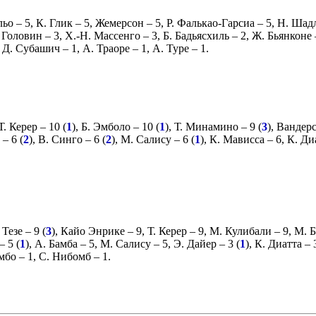
льо
– 5,
К. Глик
– 5,
Жемерсон
– 5,
Р. Фалькао-Гарсиа
– 5,
Н. Шад
 Головин
– 3,
Х.-Н. Массенго
– 3,
Б. Бадьясхиль
– 2,
Ж. Бьянконе
,
Д. Субашич
– 1,
А. Траоре
– 1,
А. Туре
– 1.
Т. Керер
– 10 (
1
),
Б. Эмболо
– 10 (
1
),
Т. Минамино
– 9 (
3
),
Вандер
– 6 (
2
),
В. Синго
– 6 (
2
),
М. Салису
– 6 (
1
),
К. Мависса
– 6,
К. Ди
 Тезе
– 9 (
3
),
Кайо Энрике
– 9,
Т. Керер
– 9,
М. Кулибали
– 9,
М. Б
– 5 (
1
),
А. Бамба
– 5,
М. Салису
– 5,
Э. Дайер
– 3 (
1
),
К. Диатта
– 
мбо
– 1,
С. Нибомб
– 1.