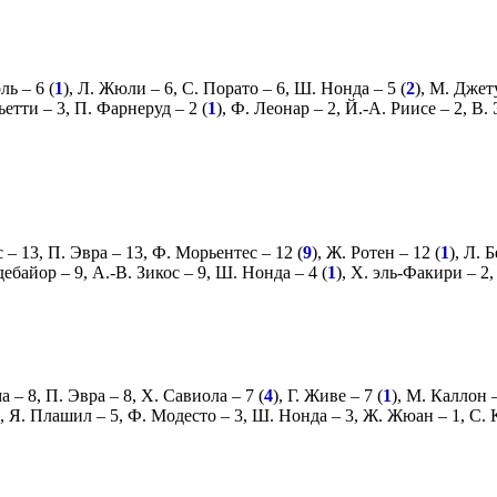
рль
– 6 (
1
),
Л. Жюли
– 6,
С. Порато
– 6,
Ш. Нонда
– 5 (
2
),
М. Джет
ьетти
– 3,
П. Фарнеруд
– 2 (
1
),
Ф. Леонар
– 2,
Й.-А. Риисе
– 2,
В. 
с
– 13,
П. Эвра
– 13,
Ф. Морьентес
– 12 (
9
),
Ж. Ротен
– 12 (
1
),
Л. 
дебайор
– 9,
А.-В. Зикос
– 9,
Ш. Нонда
– 4 (
1
),
Х. эль-Факири
– 2
ма
– 8,
П. Эвра
– 8,
Х. Савиола
– 7 (
4
),
Г. Живе
– 7 (
1
),
М. Каллон
–
,
Я. Плашил
– 5,
Ф. Модесто
– 3,
Ш. Нонда
– 3,
Ж. Жюан
– 1,
С. 