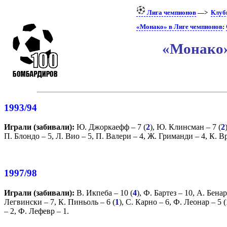
Лига чемпионов
—>
Клу
«Монако» в Лиге чемпионов
:
«Монако»
1993/94
Играли (забивали):
Ю. Джоркаефф
– 7 (
2
),
Ю. Клинсман
– 7 (
2
П. Блондо
– 5,
Л. Вио
– 5,
П. Валери
– 4,
Ж. Гриманди
– 4,
К. В
1997/98
Играли (забивали):
В. Икпеба
– 10 (
4
),
Ф. Бартез
– 10,
А. Бена
Легвински
– 7,
К. Пиньоль
– 6 (
1
),
С. Карно
– 6,
Ф. Леонар
– 5 (
– 2,
Ф. Лефевр
– 1.