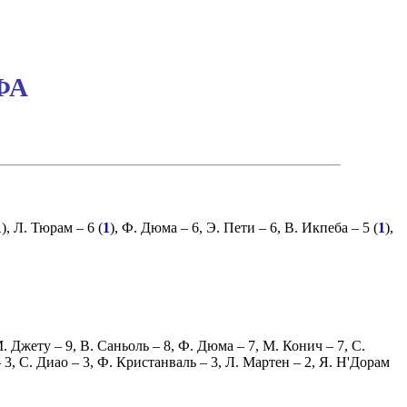
ФА
1
),
Л. Тюрам
– 6 (
1
),
Ф. Дюма
– 6,
Э. Пети
– 6,
В. Икпеба
– 5 (
1
),
. Джету
– 9,
В. Саньоль
– 8,
Ф. Дюма
– 7,
М. Конич
– 7,
С.
 3,
С. Диао
– 3,
Ф. Кристанваль
– 3,
Л. Мартен
– 2,
Я. Н'Дорам