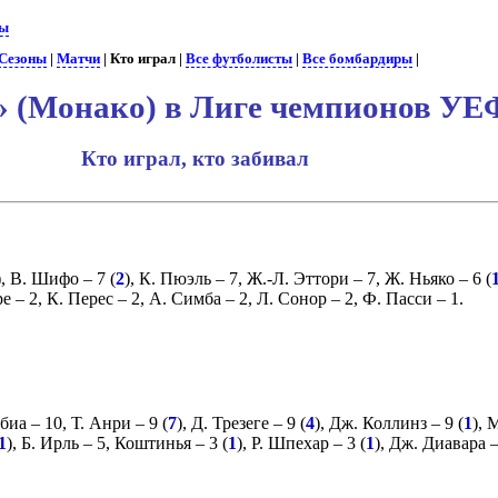
бы
Сезоны
|
Матчи
| Кто играл |
Все футболисты
|
Все бомбардиры
|
 (Монако) в Лиге чемпионов УЕ
Кто играл, кто забивал
),
В. Шифо
– 7 (
2
),
К. Пюэль
– 7,
Ж.-Л. Эттори
– 7,
Ж. Ньяко
– 6 (
ре
– 2,
К. Перес
– 2,
А. Симба
– 2,
Л. Сонор
– 2,
Ф. Пасси
– 1.
рбиа
– 10,
Т. Анри
– 9 (
7
),
Д. Трезеге
– 9 (
4
),
Дж. Коллинз
– 9 (
1
),
М
1
),
Б. Ирль
– 5,
Коштинья
– 3 (
1
),
Р. Шпехар
– 3 (
1
),
Дж. Диавара
–