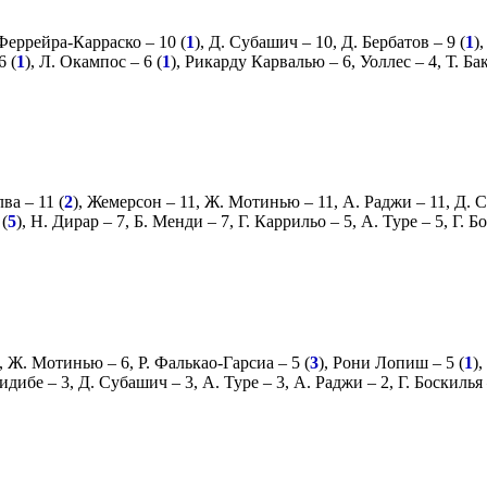
Феррейра-Карраско
– 10 (
1
),
Д. Субашич
– 10,
Д. Бербатов
– 9 (
1
)
6 (
1
),
Л. Окампос
– 6 (
1
),
Рикарду Карвалью
– 6,
Уоллес
– 4,
Т. Ба
лва
– 11 (
2
),
Жемерсон
– 11,
Ж. Мотинью
– 11,
А. Раджи
– 11,
Д. 
 (
5
),
Н. Дирар
– 7,
Б. Менди
– 7,
Г. Каррильо
– 5,
А. Туре
– 5,
Г. Б
,
Ж. Мотинью
– 6,
Р. Фалькао-Гарсиа
– 5 (
3
),
Рони Лопиш
– 5 (
1
),
идибе
– 3,
Д. Субашич
– 3,
А. Туре
– 3,
А. Раджи
– 2,
Г. Боскилья