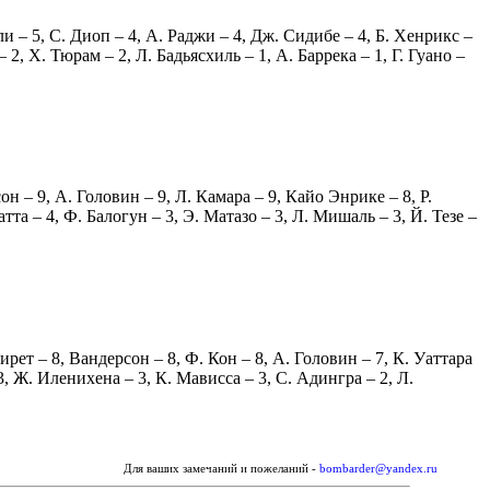
ли
– 5,
С. Диоп
– 4,
А. Раджи
– 4,
Дж. Сидибе
– 4,
Б. Хенрикс
–
– 2,
Х. Тюрам
– 2,
Л. Бадьясхиль
– 1,
А. Баррека
– 1,
Г. Гуано
–
сон
– 9,
А. Головин
– 9,
Л. Камара
– 9,
Кайо Энрике
– 8,
Р.
атта
– 4,
Ф. Балогун
– 3,
Э. Матазо
– 3,
Л. Мишаль
– 3,
Й. Тезе
–
ирет
– 8,
Вандерсон
– 8,
Ф. Кон
– 8,
А. Головин
– 7,
К. Уаттара
3,
Ж. Иленихена
– 3,
К. Мависса
– 3,
С. Адингра
– 2,
Л.
Для ваших замечаний и пожеланий -
bombarder@yandex.ru