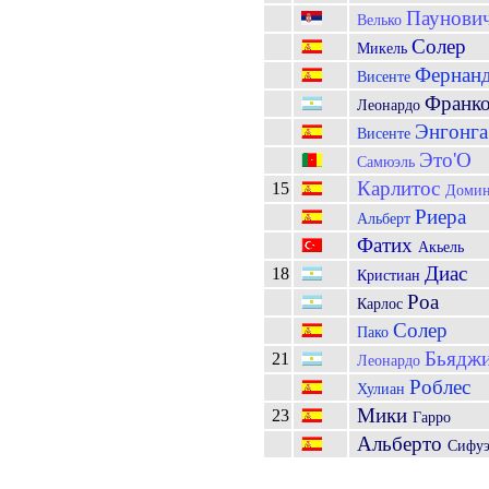
Паунови
Велько
Солер
Микель
Фернанд
Висенте
Франк
Леонардо
Энгонга
Висенте
Это'O
Самюэль
Карлитос
15
Домин
Риера
Альберт
Фатих
Акьель
Диас
18
Кристиан
Роа
Карлос
Солер
Пако
Бьядж
21
Леонардо
Роблес
Хулиан
Мики
23
Гарро
Альберто
Сифуэ