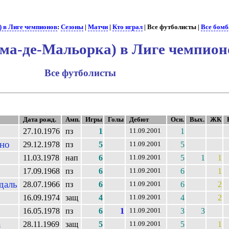
 в Лиге чемпионов
:
Сезоны
|
Матчи
|
Кто играл
| Все футболисты |
Все бом
ма-де-Мальорка) в Лиге чемпио
Все футболисты
Дата рожд.
Амп.
Игры
Голы
Дебют
Осн.
Вых.
ЖК
27.10.1976
пз
1
1
11.09.2001
но
29.12.1978
пз
5
5
11.09.2001
11.03.1978
нап
6
5
1
1
11.09.2001
17.09.1968
пз
6
6
1
11.09.2001
даль
28.07.1966
пз
6
6
2
11.09.2001
16.09.1974
защ
4
4
2
11.09.2001
16.05.1978
пз
6
1
3
3
11.09.2001
а
28.11.1969
защ
5
5
1
11.09.2001