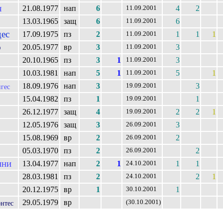
ч
21.08.1977
нап
6
4
2
11.09.2001
13.03.1965
защ
6
6
11.09.2001
ес
17.09.1975
пз
2
1
1
1
11.09.2001
о
20.05.1977
вр
3
3
11.09.2001
20.10.1965
пз
3
1
3
11.09.2001
10.03.1981
нап
5
1
5
1
11.09.2001
18.09.1976
нап
3
3
19.09.2001
гес
15.04.1982
пз
1
1
19.09.2001
26.12.1977
защ
4
2
2
1
19.09.2001
12.05.1976
защ
3
3
26.09.2001
15.08.1969
вр
2
2
26.09.2001
05.03.1970
пз
2
2
26.09.2001
ини
13.04.1977
нап
2
1
1
1
24.10.2001
28.03.1981
пз
2
2
1
24.10.2001
20.12.1975
вр
1
1
30.10.2001
29.05.1979
вр
(30.10.2001)
нтес