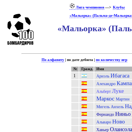
Лига чемпионов
—>
Клубы
«Мальорка» (Пальма-де-Мальорка)
«Мальорка» (Паль
По алфавиту
| по дате дебюта |
по количеству игр
№
Гражд.
Имя
Ибагаса
1
Ариэль
Кампа
Алехандро
Луке
Альберт
Маркос
Мартин
На
Мигель Анхель
Ниньо
Фернандо
Ново
Альваро
Олаисол
Хавьер