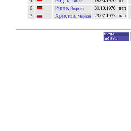
Ридль
5
18.06.1976
пз
,
Томас
Рише
6
30.10.1970
нап
,
Йюрген
Христов
7
29.07.1973
нап
,
Мариян