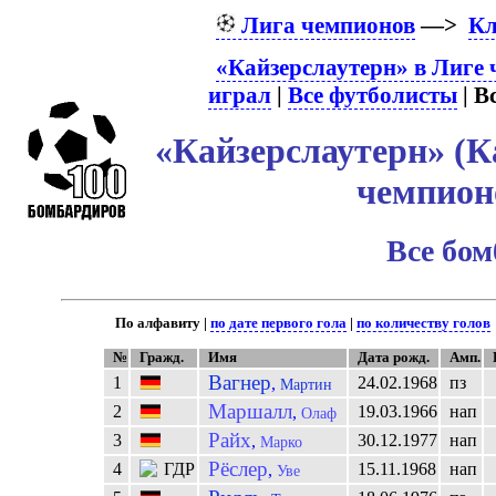
Лига чемпионов
—>
К
«Кайзерслаутерн» в Лиге
играл
|
Все футболисты
| В
«Кайзерслаутерн» (К
чемпио
Все бо
По алфавиту |
по дате первого гола
|
по количеству голов
№
Гражд.
Имя
Дата рожд.
Амп.
Вагнер
1
24.02.1968
пз
,
Мартин
Маршалл
2
19.03.1966
нап
,
Олаф
Райх
3
30.12.1977
нап
,
Марко
Рёслер
4
15.11.1968
нап
,
Уве