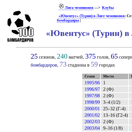
Лига чемпионов
—>
Клубы
«Ювентус» (Турин) в Лиге чемпионов
: Се
бомбардиры
|
«Ювентус» (Турин) в
25
240
375
65
сезонов,
матчей,
голов,
сопер
73
59
бомбардиров
,
стадиона в
городах
Сезон
Место
1995/96
1
1996/97
2 (Ф)
1997/98
2 (Ф)
1998/99
3–4 (1/2)
2000/01
25–32 (Г-4)
2001/02
13–16 (Г2-4)
2002/03
2 (Ф)
2003/04
9–16 (1/8)