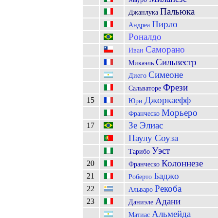
Пальюка
Джанлука
Пирло
Андреа
Роналдо
Саморано
Иван
Сильвестр
Микаэль
Симеоне
Диего
Фрези
Сальваторе
Джоркаефф
15
Юри
Морьеро
Франческо
Зе Элиас
17
Паулу Соуза
Уэст
Тарибо
Колоннезе
20
Франческо
Баджо
21
Роберто
Рекоба
22
Альваро
Адани
23
Даниэле
Альмейда
Матиас