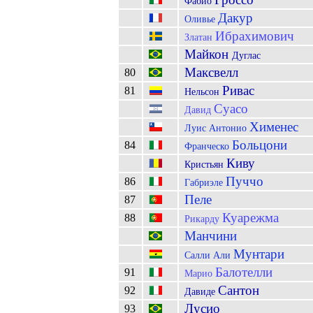
Фабио
Дакур
Оливье
Ибрахимович
Златан
Майкон
Дуглас
Максвелл
80
Ривас
81
Нельсон
Суасо
Давид
Хименес
Луис Антонио
Больцони
84
Франческо
Киву
Кристьян
Пуччо
86
Габриэле
Пеле
87
Куарежма
88
Рикарду
Манчини
Мунтари
Салли Али
Балотелли
91
Марио
Сантон
92
Давиде
Лусио
93