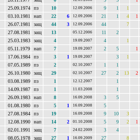
25.09.1974
пз
10
9
1
1
12.09.2006
03.10.1981
нап
22
6
21
1
4
1
12.09.2006
26.07.1981
защ
44
3
44
7
12.09.2006
27.08.1981
защ
13
11
2
05.12.2006
25.03.1983
защ
4
4
1
19.09.2007
05.11.1979
нап
7
2
5
1
19.09.2007
17.06.1984
пз
3
1
3
1
19.09.2007
07.05.1989
пз
2
1
1
02.10.2007
26.10.1980
защ
29
27
2
13
2
02.10.2007
03.08.1989
пз
1
1
12.12.2007
14.09.1987
пз
1
1
11.03.2008
26.09.1983
нап
8
3
5
16.09.2008
01.08.1980
пз
5
1
5
16.09.2008
27.08.1984
пз
19
9
10
3
16.09.2008
12.08.1990
нап
14
2
5
9
2
1
01.10.2008
02.01.1991
защ
7
3
4
24.02.2009
08.05.1978
защ
27
1
27
8
16.09.2009