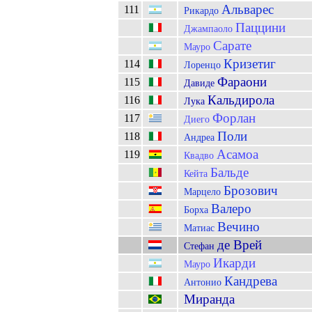
Альварес
111
Рикардо
Паццини
Джампаоло
Сарате
Мауро
Кризетиг
114
Лоренцо
Фараони
115
Давиде
Кальдирола
116
Лука
Форлан
117
Диего
Поли
118
Андреа
Асамоа
119
Квадво
Бальде
Кейта
Брозович
Марцело
Валеро
Борха
Вечино
Матиас
де Врей
Стефан
Икарди
Мауро
Кандрева
Антонио
Миранда