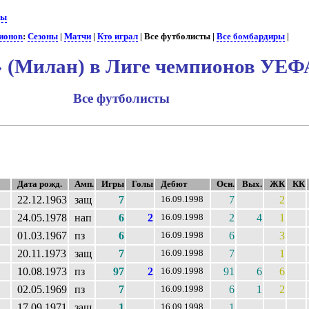
бы
пионов
:
Сезоны
|
Матчи
|
Кто играл
| Все футболисты |
Все бомбардиры
|
 (Милан) в Лиге чемпионов УЕФ
Все футболисты
Дата рожд.
Амп.
Игры
Голы
Дебют
Осн.
Вых.
ЖК
КК
22.12.1963
защ
7
7
2
16.09.1998
24.05.1978
нап
6
2
2
4
1
16.09.1998
01.03.1967
пз
6
6
3
16.09.1998
20.11.1973
защ
7
7
1
16.09.1998
10.08.1973
пз
97
2
91
6
6
16.09.1998
02.05.1969
пз
7
6
1
2
16.09.1998
17.09.1971
защ
1
1
16.09.1998