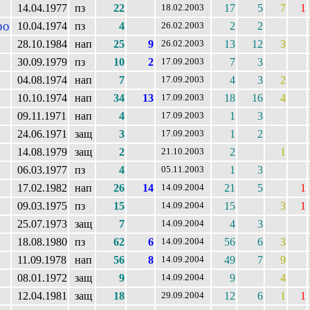
14.04.1977
пз
22
17
5
7
1
18.02.2003
ро
10.04.1974
пз
4
2
2
26.02.2003
28.10.1984
нап
25
9
13
12
3
26.02.2003
30.09.1979
пз
10
2
7
3
17.09.2003
04.08.1974
нап
7
4
3
2
17.09.2003
10.10.1974
нап
34
13
18
16
4
17.09.2003
09.11.1971
нап
4
1
3
17.09.2003
24.06.1971
защ
3
1
2
17.09.2003
14.08.1979
защ
2
2
1
21.10.2003
06.03.1977
пз
4
1
3
05.11.2003
17.02.1982
нап
26
14
21
5
1
14.09.2004
09.03.1975
пз
15
15
3
1
14.09.2004
25.07.1973
защ
7
4
3
14.09.2004
18.08.1980
пз
62
6
56
6
3
14.09.2004
11.09.1978
нап
56
8
49
7
9
14.09.2004
08.01.1972
защ
9
9
4
14.09.2004
12.04.1981
защ
18
12
6
1
1
29.09.2004