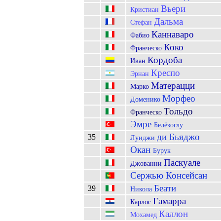
Вьери
Кристиан
Дальма
Стефан
Каннаваро
Фабио
Коко
Франческо
Кордоба
Иван
Креспо
Эрнан
Матерацци
Марко
Морфео
Доменико
Тольдо
Франческо
Эмре
Белёзоглу
ди Бьяджо
35
Луиджи
Окан
Бурук
Паскуале
Джованни
Сержью Консейсан
Беати
39
Никола
Гамарра
Карлос
Каллон
Мохамед