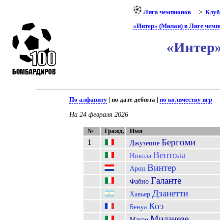
Лига чемпионов
—>
Клу
«Интер» (Милан) в Лиге чем
«Интер»
По алфавиту
| по дате дебюта |
по количеству игр
На 24 февраля 2026
№
Гражд.
Имя
Бергоми
1
Джузеппе
Вентола
Никола
Винтер
Арон
Галанте
Фабио
Дзанетти
Хавьер
Коэ
Бенуа
Миланeзe
Мауро