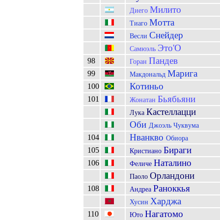
Милито
Диего
Мотта
Тиаго
Снейдер
Весли
Это'O
Самюэль
Пандев
98
Горан
Марига
99
Макдональд
Котиньо
100
Бьябьяни
101
Жонатан
Кастеллацци
Лука
Оби
Джоэль Чуквума
Нванкво
104
Обиора
Бираги
105
Кристиано
Наталино
106
Феличе
Орландони
Паоло
Раноккья
108
Андреа
Харджа
Хусин
Нагатомо
110
Юто