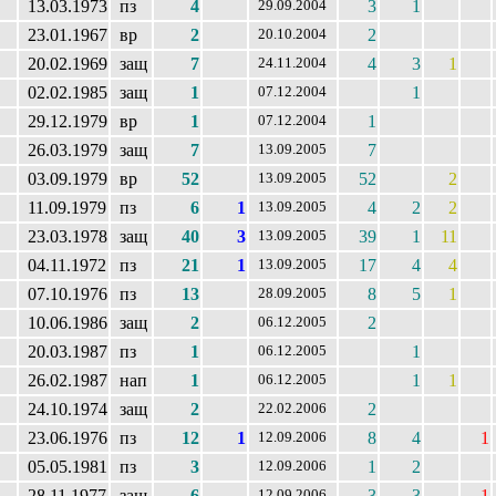
13.03.1973
пз
4
3
1
29.09.2004
23.01.1967
вр
2
2
20.10.2004
20.02.1969
защ
7
4
3
1
24.11.2004
02.02.1985
защ
1
1
07.12.2004
29.12.1979
вр
1
1
07.12.2004
26.03.1979
защ
7
7
13.09.2005
03.09.1979
вр
52
52
2
13.09.2005
11.09.1979
пз
6
1
4
2
2
13.09.2005
23.03.1978
защ
40
3
39
1
11
13.09.2005
04.11.1972
пз
21
1
17
4
4
13.09.2005
07.10.1976
пз
13
8
5
1
28.09.2005
10.06.1986
защ
2
2
06.12.2005
20.03.1987
пз
1
1
06.12.2005
26.02.1987
нап
1
1
1
06.12.2005
24.10.1974
защ
2
2
22.02.2006
23.06.1976
пз
12
1
8
4
1
12.09.2006
05.05.1981
пз
3
1
2
12.09.2006
28.11.1977
защ
6
3
3
1
12.09.2006