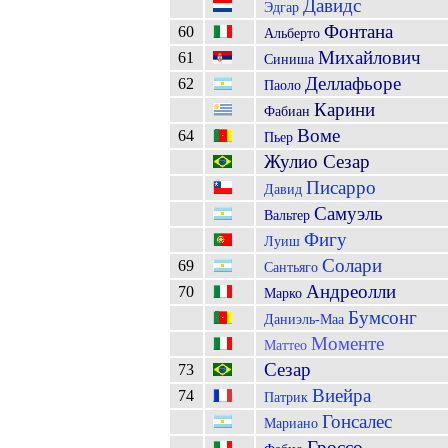
Давидс
Эдгар
Фонтана
60
Альберто
Михайлович
61
Синиша
Деллафьоре
62
Паоло
Карини
Фабиан
Воме
64
Пьер
Жулио Сезар
Писарро
Давид
Самуэль
Вальтер
Фигу
Луиш
Солари
69
Сантьяго
Андреолли
70
Марко
Бумсонг
Даниэль-Маа
Моменте
Маттео
Сезар
73
Виейра
74
Патрик
Гонсалес
Мариано
Гроссо