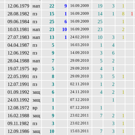
12.06.1979
нап
22
9
19
3
1
16.09.2009
28.08.1982
пз
15
1
14
1
8
1
16.09.2009
09.06.1984
пз
25
6
25
1
16.09.2009
10.03.1981
нап
23
10
23
2
16.09.2009
27.07.1983
нап
13
1
10
3
1
24.02.2010
04.04.1987
пз
5
1
4
16.03.2010
12.06.1992
пз
9
3
6
14.09.2010
28.04.1988
нап
7
5
2
29.09.2010
19.07.1975
вр
5
4
1
29.09.2010
22.05.1991
пз
8
3
5
1
29.09.2010
12.07.1991
пз
3
1
2
02.11.2010
01.09.1992
защ
6
4
2
1
24.11.2010
24.03.1992
защ
1
1
07.12.2010
12.08.1972
вр
1
1
07.12.2010
16.02.1988
защ
9
7
2
1
23.02.2011
09.11.1982
пз
3
3
1
23.02.2011
12.09.1986
защ
10
7
3
1
15.03.2011