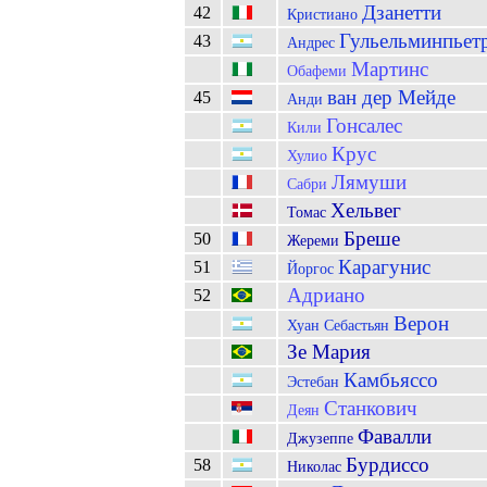
Дзанетти
42
Кристиано
Гульельминпьет
43
Андрес
Мартинс
Обафеми
ван дер Мейде
45
Анди
Гонсалес
Кили
Крус
Хулио
Лямуши
Сабри
Хельвег
Томас
Бреше
50
Жереми
Карагунис
51
Йоргос
Адриано
52
Верон
Хуан Себастьян
Зе Мария
Камбьяссо
Эстебан
Станкович
Деян
Фавалли
Джузеппе
Бурдиссо
58
Николас