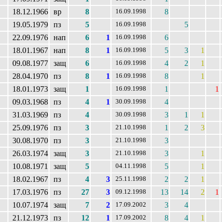
18.12.1966
вр
8
8
16.09.1998
19.05.1979
пз
5
5
16.09.1998
22.09.1976
нап
6
1
6
16.09.1998
18.01.1967
нап
8
1
5
3
1
16.09.1998
09.08.1977
защ
6
4
2
1
16.09.1998
28.04.1970
пз
8
1
8
1
16.09.1998
18.01.1973
защ
1
1
1
16.09.1998
09.03.1968
пз
4
1
4
30.09.1998
31.03.1969
пз
4
3
1
1
30.09.1998
25.09.1976
пз
3
1
2
3
21.10.1998
30.08.1970
пз
3
3
21.10.1998
26.03.1974
защ
3
3
1
21.10.1998
10.08.1971
защ
5
5
1
04.11.1998
18.02.1967
пз
4
3
2
2
1
25.11.1998
17.03.1976
пз
27
3
13
14
2
1
09.12.1998
10.07.1974
защ
7
2
3
4
17.09.2002
21.12.1973
пз
12
1
8
4
1
17.09.2002