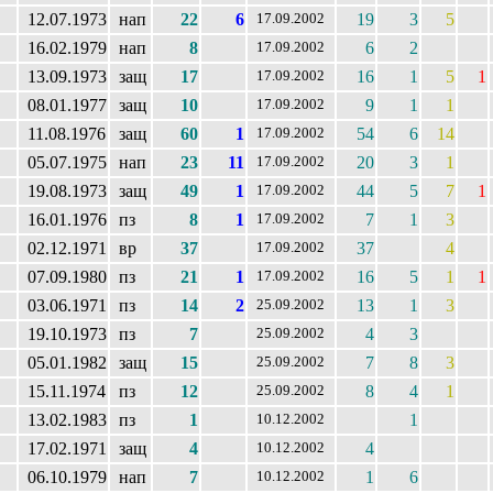
12.07.1973
нап
22
6
19
3
5
17.09.2002
16.02.1979
нап
8
6
2
17.09.2002
13.09.1973
защ
17
16
1
5
1
17.09.2002
08.01.1977
защ
10
9
1
1
17.09.2002
11.08.1976
защ
60
1
54
6
14
17.09.2002
05.07.1975
нап
23
11
20
3
1
17.09.2002
19.08.1973
защ
49
1
44
5
7
1
17.09.2002
16.01.1976
пз
8
1
7
1
3
17.09.2002
02.12.1971
вр
37
37
4
17.09.2002
07.09.1980
пз
21
1
16
5
1
1
17.09.2002
03.06.1971
пз
14
2
13
1
3
25.09.2002
19.10.1973
пз
7
4
3
25.09.2002
05.01.1982
защ
15
7
8
3
25.09.2002
15.11.1974
пз
12
8
4
1
25.09.2002
13.02.1983
пз
1
1
10.12.2002
17.02.1971
защ
4
4
10.12.2002
06.10.1979
нап
7
1
6
10.12.2002