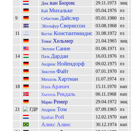
ван Бюрик
29.11.1973
защ
Дик
Михальке
05.04.1976
пз
Кай
Дайслер
9
05.01.1980
пз
Себастьян
Свериссон
03.08.1968
пз
Эйольфур
Константинидис
11
31.08.1972
пз
Костас
Хельмер
21.04.1965
защ
Томас
Санне
01.06.1971
пз
Энтони
Дардаи
14
16.03.1976
пз
Паль
Нойендорф
09.02.1975
пз
Андреас
Файт
07.01.1970
пз
Зикстен
Хартман
11.07.1974
пз
Михаэль
Арачич
18
15.11.1970
нап
Илия
Рекдаль
06.11.1968
нап
Хьетиль
Ремер
29.04.1972
защ
Марко
Том
21
07.09.1965
пз
Андреас
Рой
12.02.1970
нап
Брайан
Алекс Алвес
30.12.1974
нап