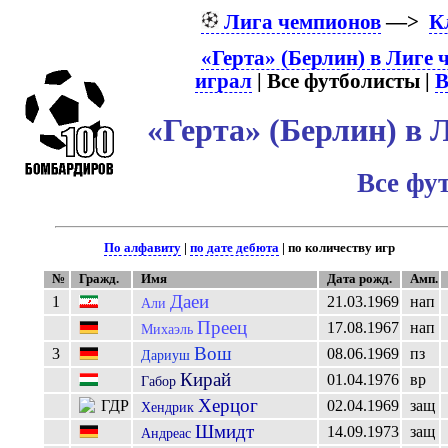
Лига чемпионов
—>
К
«Герта» (Берлин) в Лиге
играл
| Все футболисты |
В
«Герта» (Берлин) в
Все фу
По алфавиту
|
по дате дебюта
| по количеству игр
№
Гражд.
Имя
Дата рожд.
Амп.
Даеи
1
21.03.1969
нап
Али
Преец
17.08.1967
нап
Михаэль
Вош
3
08.06.1969
пз
Дариуш
Кирай
01.04.1976
вр
Габор
Херцог
02.04.1969
защ
Хендрик
Шмидт
14.09.1973
защ
Андреас