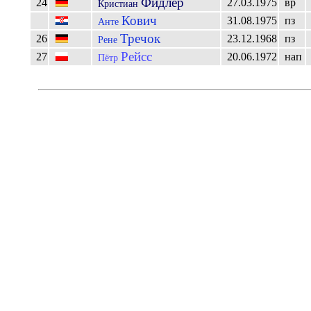
Фидлер
24
27.03.1975
вр
Кристиан
Кович
31.08.1975
пз
Анте
Тречок
26
23.12.1968
пз
Рене
Рейсс
27
20.06.1972
нап
Пётр