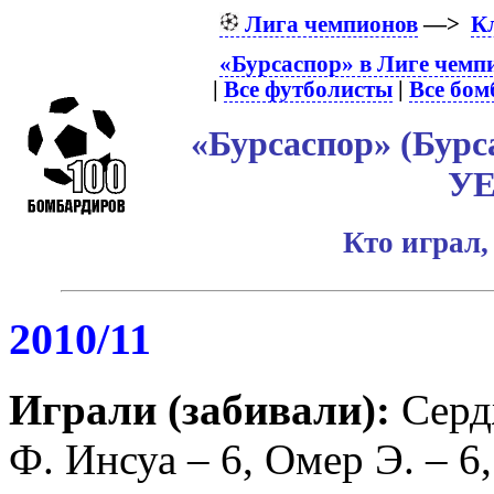
Лига чемпионов
—>
К
«Бурсаспор» в Лиге чемп
|
Все футболисты
|
Все бо
«Бурсаспор» (Бурс
У
Кто играл,
2010/11
Играли (забивали):
Серд
Ф. Инсуа
– 6,
Омер Э.
– 6