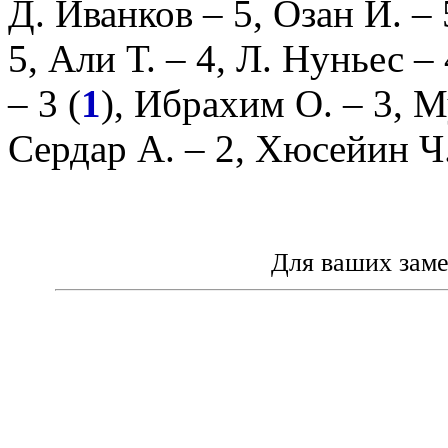
Д. Иванков
– 5,
Озан И.
– 
5,
Али Т.
– 4,
Л. Нуньес
– 
– 3 (
1
),
Ибрахим О.
– 3,
М
Сердар А.
– 2,
Хюсейин Ч
Для ваших зам