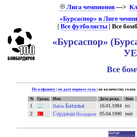
Лига чемпионов
—>
К
«Бурсаспор» в Лиге чемп
|
Все футболисты
| Все бом
«Бурсаспор» (Бурс
У
Все бо
По алфавиту
|
по дате первого гола
| по количеству голов
№
Гражд.
Имя
Дата рожд.
Амп.
Баталья
1
16.01.1984
пз
Пабло
Серджан
2
05.04.1990
нап
Йилдырым