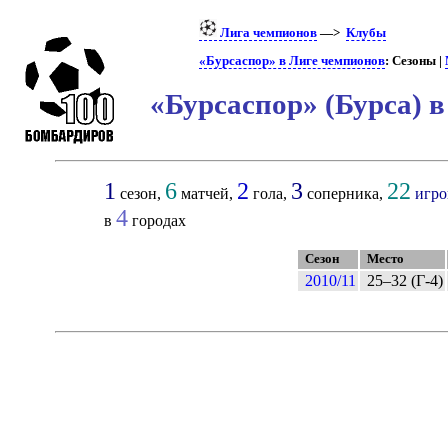
Лига чемпионов
—>
Клубы
«Бурсаспор» в Лиге чемпионов
: Сезоны |
«Бурсаспор» (Бурса) 
1
6
2
3
22
сезон,
матчей,
гола,
соперника,
игро
4
в
городах
Сезон
Место
2010/11
25–32 (Г-4)