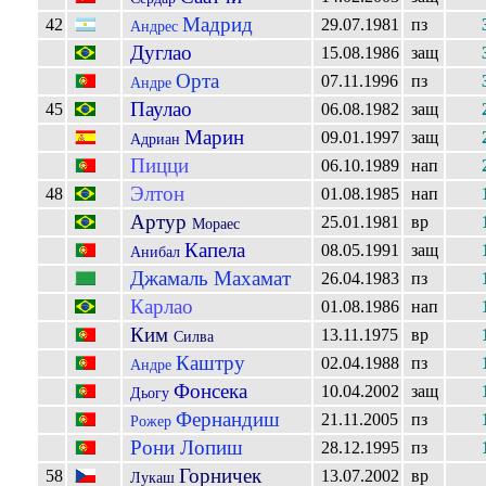
Мадрид
42
29.07.1981
пз
Андрес
Дуглао
15.08.1986
защ
Орта
07.11.1996
пз
Андре
Паулао
45
06.08.1982
защ
Марин
09.01.1997
защ
Адриан
Пицци
06.10.1989
нап
Элтон
48
01.08.1985
нап
Артур
25.01.1981
вр
Мораес
Капела
08.05.1991
защ
Анибал
Джамаль Махамат
26.04.1983
пз
Карлао
01.08.1986
нап
Ким
13.11.1975
вр
Силва
Каштру
02.04.1988
пз
Андре
Фонсека
10.04.2002
защ
Дьогу
Фернандиш
21.11.2005
пз
Рожер
Рони Лопиш
28.12.1995
пз
Горничек
58
13.07.2002
вр
Лукаш