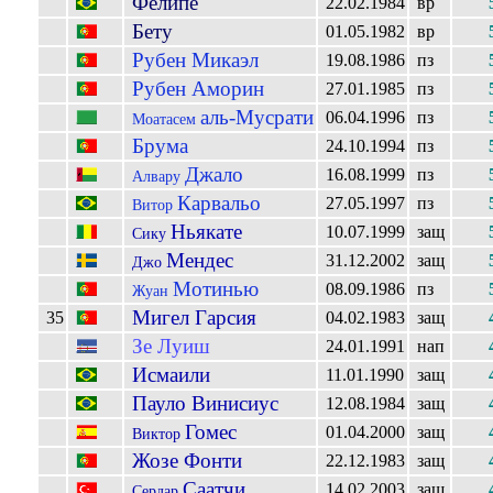
Фелипе
22.02.1984
вр
Бету
01.05.1982
вр
Рубен Микаэл
19.08.1986
пз
Рубен Аморин
27.01.1985
пз
аль-Мусрати
06.04.1996
пз
Моатасем
Брума
24.10.1994
пз
Джало
16.08.1999
пз
Алвару
Карвальо
27.05.1997
пз
Витор
Ньякате
10.07.1999
защ
Сику
Мендес
31.12.2002
защ
Джо
Мотинью
08.09.1986
пз
Жуан
Мигел Гарсия
35
04.02.1983
защ
Зе Луиш
24.01.1991
нап
Исмаили
11.01.1990
защ
Пауло Винисиус
12.08.1984
защ
Гомес
01.04.2000
защ
Виктор
Жозе Фонти
22.12.1983
защ
Саатчи
14.02.2003
защ
Сердар