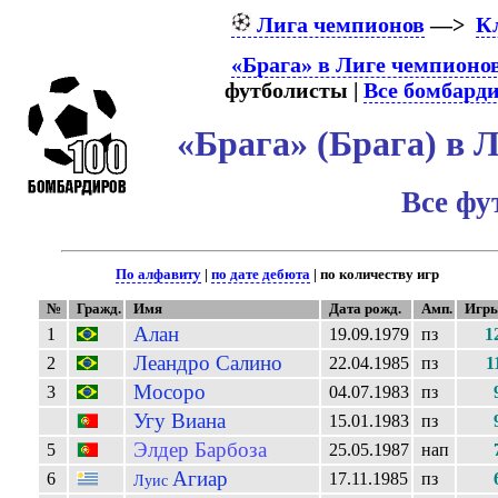
Лига чемпионов
—>
К
«Брага» в Лиге чемпионо
футболисты |
Все бомбард
«Брага» (Брага) в
Все фу
По алфавиту
|
по дате дебюта
| по количеству игр
№
Гражд.
Имя
Дата рожд.
Амп.
Игр
Алан
1
19.09.1979
пз
1
Леандро Салино
2
22.04.1985
пз
1
Мосоро
3
04.07.1983
пз
Угу Виана
15.01.1983
пз
Элдер Барбоза
5
25.05.1987
нап
Агиар
6
17.11.1985
пз
Луис