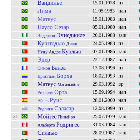
Вандиньо
15.01.1978
пз
Лима
11.05.1983
нап
Матеус
15.01.1983
нап
Пауло Сезар
05.01.1980
нап
Эчиеджиле
20.01.1988
защ
Элдерсон
Куштодью
24.05.1983
пз
Диаш
Куэлью
07.01.1986
защ
Нуну Андре
Эдер
22.12.1987
нап
Банза
13.08.1996
пз
Симон
Борха
18.02.1993
пз
Кристиан
Матеус
29.03.1992
вр
Магальяйнс
Орта
15.09.1994
нап
Рикарду
Руис
28.01.2000
нап
Абель
Саласар
12.08.1999
пз
Родриго
Мойзес
21
25.07.1979
защ
Пинейро
Родригес
31.03.1984
защ
Альберто
Силвью
28.09.1987
защ