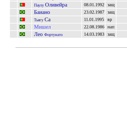
Оливейра
08.01.1992
защ
Паулу
Баиано
23.02.1987
защ
Са
11.01.1995
вр
Тьягу
Мишел
22.08.1986
нап
Лео
14.03.1983
защ
Фортунато