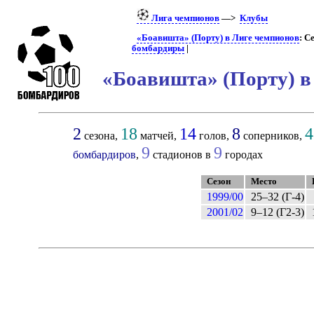
Лига чемпионов
—>
Клубы
«Боавишта» (Порту) в Лиге чемпионов
: С
бомбардиры
|
«Боавишта» (Порту) 
2
18
14
8
4
сезона,
матчей,
голов,
соперников,
9
9
бомбардиров
,
стадионов в
городах
Сезон
Место
1999/00
25–32 (Г-4)
2001/02
9–12 (Г2-3)