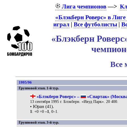
Лига чемпионов
—>
К
«Блэкберн Роверс» в Лиге
играл
|
Все футболисты
|
В
«Блэкберн Роверс»
чемпио
Все 
1995/96
Групповой этап. 1-й тур.
«Блэкберн Роверс» –
«Спартак» (Москва)
13 сентября 1995 г. Блэкберн. «Ивуд Парк». 20 400.
• Юран (41).
1
: +0 =0
–1
, 0–1.
Групповой этап. 3-й тур.