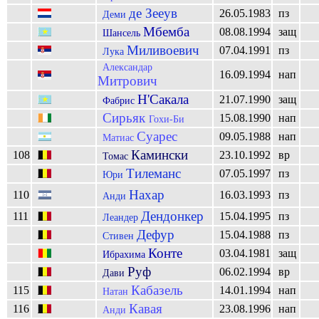
де Зееув
26.05.1983
пз
Деми
Мбемба
08.08.1994
защ
Шансель
Миливоевич
07.04.1991
пз
Лука
Александар
16.09.1994
нап
Митрович
Н'Сакала
21.07.1990
защ
Фабрис
Сирьяк
15.08.1990
нап
Гохи-Би
Суарес
09.05.1988
нап
Матиас
Камински
108
23.10.1992
вр
Томас
Тилеманс
07.05.1997
пз
Юри
Нахар
110
16.03.1993
пз
Анди
Дендонкер
111
15.04.1995
пз
Леандер
Дефур
15.04.1988
пз
Стивен
Конте
03.04.1981
защ
Ибрахима
Руф
06.02.1994
вр
Дави
Кабазель
115
14.01.1994
нап
Натан
Кавая
116
23.08.1996
нап
Анди