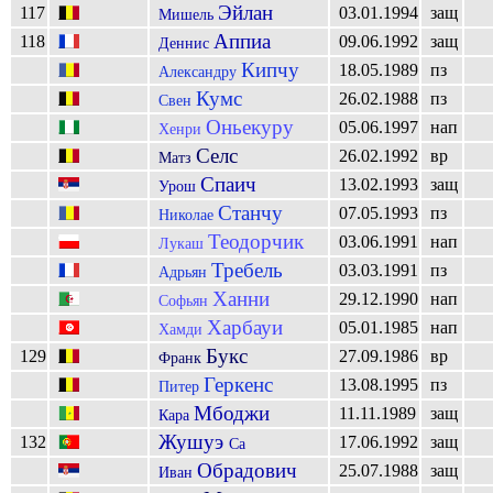
Эйлан
117
03.01.1994
защ
Мишель
Аппиа
118
09.06.1992
защ
Деннис
Кипчу
18.05.1989
пз
Александру
Кумс
26.02.1988
пз
Свен
Оньекуру
05.06.1997
нап
Хенри
Селс
26.02.1992
вр
Матз
Спаич
13.02.1993
защ
Урош
Станчу
07.05.1993
пз
Николае
Теодорчик
03.06.1991
нап
Лукаш
Требель
03.03.1991
пз
Адрьян
Ханни
29.12.1990
нап
Софьян
Харбауи
05.01.1985
нап
Хамди
Букс
129
27.09.1986
вр
Франк
Геркенс
13.08.1995
пз
Питер
Мбоджи
11.11.1989
защ
Кара
Жушуэ
132
17.06.1992
защ
Са
Обрадович
25.07.1988
защ
Иван