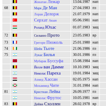
Лежар
13.04.1987
нап
Жонатан
Де Ман
68
27.04.1983
пз
Марк
Делорж
21.07.1979
нап
Лоран
Серхат
05.06.1981
нап
Акын
Юхас
01.07.1983
защ
Роланд
Прото
72
23.05.1983
вр
Сильвио
Пюжоль
73
25.01.1980
нап
Грегори
Тьоте
74
21.06.1986
пз
Шейк
Билья
75
30.01.1986
пз
Лукас
Буссуфа
15.08.1984
нап
Мубарак
ван Дамме
10.10.1983
защ
Йелле
Пареха
19.01.1984
защ
Николас
Хассан
02.05.1975
нап
Ахмед
Чите
31.01.1984
нап
Мохаммед
Лейва
81
26.09.1977
пз
Кристиан
Фрутос
10.05.1981
нап
Николас
Схоллен
83
28.02.1978
вр
Дейви