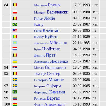
Бруно
84
17.09.1993
нап
Массимо
Василевски
09.06.1980
защ
Марцин
Жийе
09.03.1984
пз
Гийом
Кану
23.09.1987
нап
Клештан
09.09.1985
пз
Саша
Куйяте
21.12.1989
пз
Шейху
Мбокани
22.11.1985
нап
Дьюмерси
Нюйтинк
04.05.1990
защ
Брам
Прат
14.05.1994
пз
Деннис
Яковенко
23.07.1987
пз
Александр
Йованович
94
18.04.1981
нап
Милан
Де Суттер
95
03.07.1985
нап
Том
Молинс
26.09.1988
пз
Гильермо
Сафари
97
09.02.1985
защ
Бехранг
Канезин
98
27.02.1992
пз
Фернандо
Варгас
99
02.12.1986
пз
Рональд
Ачеампонг
100
16.10.1993
нап
Франк