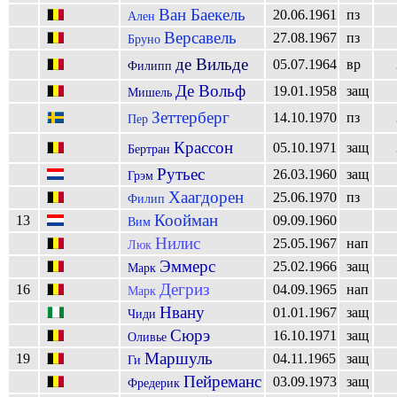
Ван Баекель
20.06.1961
пз
Ален
Версавель
27.08.1967
пз
Бруно
де Вильде
05.07.1964
вр
Филипп
Де Вольф
19.01.1958
защ
Мишель
Зеттерберг
14.10.1970
пз
Пер
Крассон
05.10.1971
защ
Бертран
Рутьес
26.03.1960
защ
Грэм
Хаагдорен
25.06.1970
пз
Филип
Коойман
13
09.09.1960
Вим
Нилис
25.05.1967
нап
Люк
Эммерс
25.02.1966
защ
Марк
Дегриз
16
04.09.1965
нап
Марк
Нвану
01.01.1967
защ
Чиди
Сюрэ
16.10.1971
защ
Оливье
Маршуль
19
04.11.1965
защ
Ги
Пейреманс
03.09.1973
защ
Фредерик