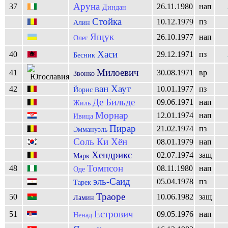
Аруна
37
26.11.1980
нап
Диндан
Стойка
10.12.1979
пз
Алин
Ящук
26.10.1977
нап
Олег
Хаси
40
29.12.1971
пз
Бесник
Милоевич
41
30.08.1971
вр
Звонко
ван Хаут
42
10.01.1977
пз
Йорис
Де Бильде
09.06.1971
нап
Жиль
Морнар
12.01.1974
нап
Ивица
Пирар
21.02.1974
пз
Эммануэль
Соль Ки Хён
08.01.1979
нап
Хендрикс
02.07.1974
защ
Марк
Томпсон
48
08.11.1980
нап
Оде
эль-Саид
05.04.1978
пз
Тарек
Траоре
50
10.06.1982
защ
Ламин
Естрович
51
09.05.1976
нап
Ненад