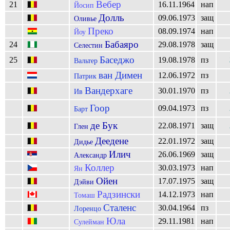
Вебер
21
16.11.1964
нап
Йосип
Долль
09.06.1973
защ
Оливье
Преко
08.09.1974
нап
Йоу
Бабаяро
24
29.08.1978
защ
Селестин
Баседжо
25
19.08.1978
пз
Вальтер
ван Димен
12.06.1972
пз
Патрик
Вандерхаге
30.01.1970
пз
Ив
Гоор
09.04.1973
пз
Барт
де Бук
22.08.1971
защ
Глен
Деедене
22.01.1972
защ
Дидье
Илич
26.06.1969
защ
Александр
Коллер
30.03.1973
нап
Ян
Ойен
17.07.1975
защ
Дэйви
Радзински
14.12.1973
нап
Томаш
Сталенс
30.04.1964
пз
Лоренцо
Юла
29.11.1981
нап
Сулейман