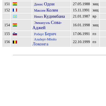
Одои
151
27.05.1988
защ
Денис
Колен
152
15.11.1991
защ
Максим
Кудимбана
21.01.1987
вр
Никез
Сова-
Эммануэль
154
16.01.1998
защ
Аджей
Берич
155
17.06.1991
пз
Роберт
Альберт-Мбойо
156
22.10.1999
пз
Локонга