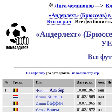
Лига чемпионов
—>
К
«Андерлехт» (Брюссель) в
Кто играл
| Все футболисты
«Андерлехт» (Брюссе
У
Все фу
По алфавиту
| по дате дебюта |
по количеству игр
№
Гражд.
Имя
Дата рожд.
Амп.
Иг
Альбер
1
10.08.1967
защ
Филипп
Босман
01.02.1965
нап
Йонни
Боффен
10.07.1965
пз
Данни
Валем
01.02.1972
пз
Йохан