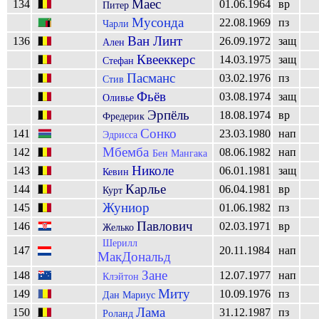
Маес
134
01.06.1964
вр
Питер
Мусонда
22.08.1969
пз
Чарли
Ван Линт
136
26.09.1972
защ
Ален
Квееккерс
14.03.1975
защ
Стефан
Пасманс
03.02.1976
пз
Стив
Фьёв
03.08.1974
защ
Оливье
Эрпёль
18.08.1974
вр
Фредерик
Сонко
141
23.03.1980
нап
Эдрисса
Мбемба
142
08.06.1982
нап
Бен Мангака
Николе
143
06.01.1981
защ
Кевин
Карлье
144
06.04.1981
вр
Курт
Жуниор
145
01.06.1982
пз
Павлович
146
02.03.1971
вр
Желько
Шерилл
147
20.11.1984
нап
МакДональд
Зане
148
12.07.1977
нап
Клэйтон
Миту
149
10.09.1976
пз
Дан Мариус
Лама
150
31.12.1987
пз
Роланд