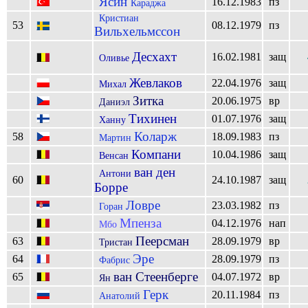
Ясин
16.12.1983
пз
Караджа
Кристиан
53
08.12.1979
пз
Вильхельмссон
Десхахт
16.02.1981
защ
Оливье
Жевлаков
22.04.1976
защ
Михал
Зитка
20.06.1975
вр
Даниэл
Тихинен
01.07.1976
защ
Ханну
Коларж
58
18.09.1983
пз
Мартин
Компани
10.04.1986
защ
Венсан
ван ден
Антони
60
24.10.1987
защ
Борре
Ловре
23.03.1982
пз
Горан
Мпенза
04.12.1976
нап
Мбо
Пеерсман
63
28.09.1979
вр
Тристан
Эре
64
28.09.1979
пз
Фабрис
ван Стеенберге
65
04.07.1972
вр
Ян
Герк
20.11.1984
пз
Анатолий