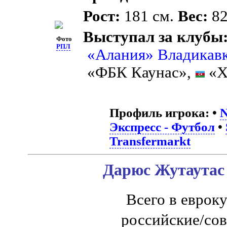
Рост:
181 см.
Вес:
82
Выступал за клубы
Фото
РПЛ
«Алания» Владикав
«ФБК Каунас»,
«Х
Профиль игрока:
•
N
Экспресс - Футбол
•
Transfermarkt
Дарюс Жутаутас 
Всего в еврок
российские/со