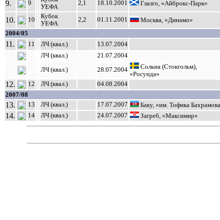
9.
9
2,1
18.10.2001
Глазго, «Айброкс-Парк»
УЕФА
Кубок
10.
10
2,2
01.11.2001
Москва, «Динамо»
УЕФА
2004/05
11.
11
ЛЧ (квал.)
13.07.2004
ЛЧ (квал.)
21.07.2004
Сольна (Стокгольм),
ЛЧ (квал.)
28.07.2004
«Росунда»
12.
12
ЛЧ (квал.)
04.08.2004
2007/08
13.
13
ЛЧ (квал.)
17.07.2007
Баку, «им. Тофика Бахрамов
14.
14
ЛЧ (квал.)
24.07.2007
Загреб, «Максимир»