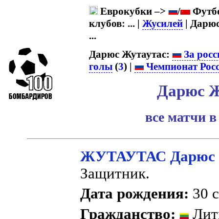
Еврокубки –>
/
Футбо
клубов: ... |
Жусилей
| Дарюс
...
Дарюс Жутаутас:
За росс
голы
(
3
) |
Чемпионат Рос
Дарюс Ж
все матчи в
ЖУТАУТАС Дарюс
Защитник.
Дата рождения:
30 с
Гражданство:
Лит