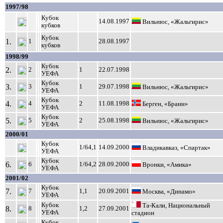
1997/98
Кубок
14.08.1997
Вильнюс, «Жальгирис»
кубков
Кубок
1.
1
28.08.1997
кубков
1998/99
Кубок
2.
2
1
22.07.1998
УЕФА
Кубок
3.
3
1
29.07.1998
Вильнюс, «Жальгирис»
УЕФА
Кубок
4.
4
2
11.08.1998
Берген, «Бранн»
УЕФА
Кубок
5.
5
2
25.08.1998
Вильнюс, «Жальгирис»
УЕФА
2000/01
Кубок
1/64,1
14.09.2000
Владикавказ, «Спартак»
УЕФА
Кубок
6.
6
1/64,2
28.09.2000
Вронки, «Амика»
УЕФА
2001/02
Кубок
7.
7
1,1
20.09.2001
Москва, «Динамо»
УЕФА
Кубок
Та-Кали, Национальный
8.
8
1,2
27.09.2001
УЕФА
стадион
Кубок