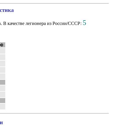
стика
5
. В качестве легионера из России/СССР:
нф
и