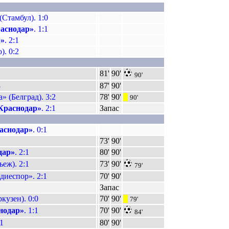
Стамбул). 1:0
аснодар»
. 1:1
р»
. 2:1
). 0:2
1
81'
90'
90'
3
87'
90'
» (Белград). 3:2
78'
90'
|||
90'
Краснодар»
. 2:1
Запас
аснодар»
. 0:1
73'
90'
дар»
. 2:1
80'
90'
еж). 2:1
73'
90'
79'
диеспор». 2:1
70'
90'
Запас
кузен). 0:0
70'
90'
|||
79'
нодар»
. 1:1
70'
90'
84'
:1
80'
90'