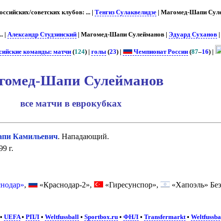
сийских/советских клубов: ... |
Тенгиз Сулаквелидзе
| Магомед-Шапи Сул
... |
Александр Студзинский
| Магомед-Шапи Сулейманов |
Эдуард Суханов
| 
сийские команды: матчи
(
124
) |
голы
(
23
) |
Чемпионат России
(
87
–
16
) |
гомед-Шапи Сулейманов
все матчи в еврокубках
пи Камильевич
. Нападающий.
9 г.
снодар»
,
«Краснодар-2»,
«Гиресунспор»,
«Хапоэль» Бе
•
UEFA
•
РПЛ
•
Weltfussball
•
Sportbox.ru
•
ФНЛ
•
Transfermarkt
•
Weltfussba