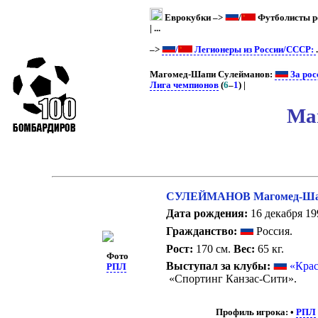
Еврокубки –>
/
Футболисты рос
| ...
–>
/
Легионеры из России/СССР:
Магомед-Шапи Сулейманов:
За рос
Лига чемпионов
(
6
–
1
) |
Ма
СУЛЕЙМАНОВ Магомед-Ша
Дата рождения:
16 декабря 199
Гражданство:
Россия.
Рост:
170 см.
Вес:
65 кг.
Фото
Выступал за клубы:
«Кра
РПЛ
«Спортинг Канзас-Сити».
Профиль игрока:
•
РПЛ