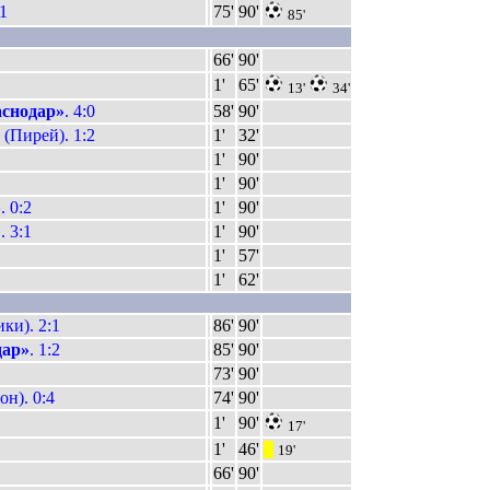
1
75'
90'
85'
66'
90'
1'
65'
13'
34'
снодар»
. 4:0
58'
90'
(Пирей). 1:2
1'
32'
1'
90'
1'
90'
»
. 0:2
1'
90'
 3:1
1'
90'
1'
57'
1'
62'
и). 2:1
86'
90'
дар»
. 1:2
85'
90'
73'
90'
н). 0:4
74'
90'
1'
90'
17'
1'
46'
|||
19'
66'
90'