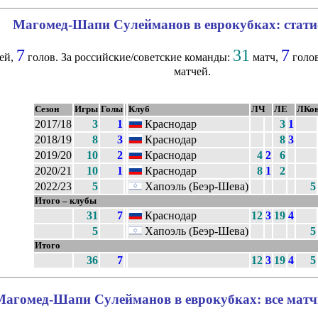
Магомед-Шапи Сулейманов в еврокубках: стати
7
31
7
ей,
голов. За российские/советские команды:
матч,
голов
матчей.
Сезон
Игры
Голы
Клуб
ЛЧ
ЛЕ
ЛКо
2017/18
3
1
Краснодар
3
1
2018/19
8
3
Краснодар
8
3
2019/20
10
2
Краснодар
4
2
6
2020/21
10
1
Краснодар
8
1
2
2022/23
5
Хапоэль (Беэр-Шева)
5
Итого – клубы
31
7
Краснодар
12
3
19
4
5
Хапоэль (Беэр-Шева)
5
Итого
36
7
12
3
19
4
5
Магомед-Шапи Сулейманов в еврокубках: все матч