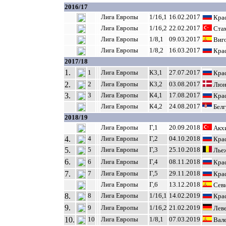
2016/17
Лига Европы
1/16,1
16.02.2017
Крас
Лига Европы
1/16,2
22.02.2017
Стам
Лига Европы
1/8,1
09.03.2017
Виго
Лига Европы
1/8,2
16.03.2017
Крас
2017/18
1.
1
Лига Европы
К3,1
27.07.2017
Крас
2.
2
Лига Европы
К3,2
03.08.2017
Люн
3.
3
Лига Европы
К4,1
17.08.2017
Крас
Лига Европы
К4,2
24.08.2017
Белг
2018/19
Лига Европы
Г,1
20.09.2018
Акхи
4.
4
Лига Европы
Г,2
04.10.2018
Крас
5.
5
Лига Европы
Г,3
25.10.2018
Лье
6.
6
Лига Европы
Г,4
08.11.2018
Крас
7.
7
Лига Европы
Г,5
29.11.2018
Крас
Лига Европы
Г,6
13.12.2018
Севи
8.
8
Лига Европы
1/16,1
14.02.2019
Крас
9.
9
Лига Европы
1/16,2
21.02.2019
Леве
10.
10
Лига Европы
1/8,1
07.03.2019
Вале