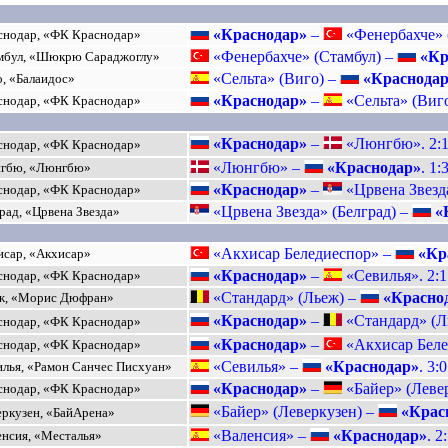
«Краснодар»
–
«Фенербахче» (
нодар, «ФК Краснодар»
«Фенербахче» (Стамбул) –
«Кр
бул, «Шюкрю Сараджоглу»
«Сельта» (Виго) –
«Краснода
, «Балаидос»
«Краснодар»
–
«Сельта» (Виго
нодар, «ФК Краснодар»
«Краснодар»
–
«Люнгбю». 2:
нодар, «ФК Краснодар»
«Люнгбю» –
«Краснодар»
. 1:
гбю, «Люнгбю»
«Краснодар»
–
«Црвена Звезда
нодар, «ФК Краснодар»
«Црвена Звезда» (Белград) –
«
рад, «Црвена Звезда»
«Акхисар Беледиеспор» –
«Кр
сар, «Акхисар»
«Краснодар»
–
«Севилья». 2:1
нодар, «ФК Краснодар»
«Стандард» (Льеж) –
«Красно
ж, «Морис Дюфран»
«Краснодар»
–
«Стандард» (Ль
нодар, «ФК Краснодар»
«Краснодар»
–
«Акхисар Беле
нодар, «ФК Краснодар»
«Севилья» –
«Краснодар»
. 3:0
лья, «Рамон Санчес Писхуан»
«Краснодар»
–
«Байер» (Левер
нодар, «ФК Краснодар»
«Байер» (Леверкузен) –
«Крас
ркузен, «БайАрена»
«Валенсия» –
«Краснодар»
. 2
нсия, «Месталья»