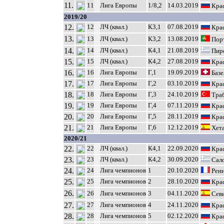
11.
11
Лига Европы
1/8,2
14.03.2019
Крас
2019/20
12.
12
ЛЧ (квал.)
К3,1
07.08.2019
Крас
13.
13
ЛЧ (квал.)
К3,2
13.08.2019
Порт
14.
14
ЛЧ (квал.)
К4,1
21.08.2019
Пире
15.
15
ЛЧ (квал.)
К4,2
27.08.2019
Крас
16.
16
Лига Европы
Г,1
19.09.2019
Базе
17.
17
Лига Европы
Г,2
03.10.2019
Крас
18.
18
Лига Европы
Г,3
24.10.2019
Траб
19.
19
Лига Европы
Г,4
07.11.2019
Крас
20.
20
Лига Европы
Г,5
28.11.2019
Крас
21.
21
Лига Европы
Г,6
12.12.2019
Хета
2020/21
22.
22
ЛЧ (квал.)
К4,1
22.09.2020
Крас
23.
23
ЛЧ (квал.)
К4,2
30.09.2020
Сало
24.
24
Лига чемпионов
1
20.10.2020
Ренн
25.
25
Лига чемпионов
2
28.10.2020
Крас
26.
26
Лига чемпионов
3
04.11.2020
Севи
27.
27
Лига чемпионов
4
24.11.2020
Крас
28.
28
Лига чемпионов
5
02.12.2020
Крас