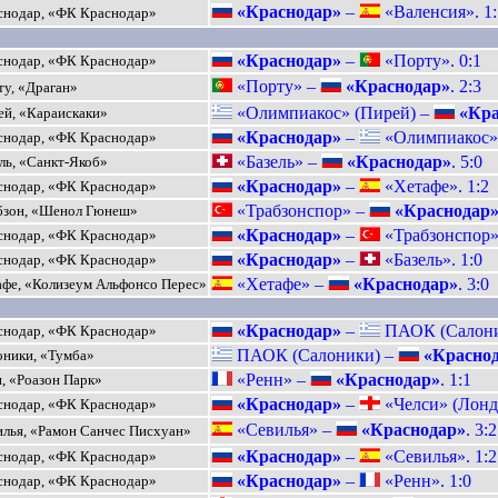
«Краснодар»
–
«Валенсия». 1:
нодар, «ФК Краснодар»
«Краснодар»
–
«Порту». 0:1
нодар, «ФК Краснодар»
«Порту» –
«Краснодар»
. 2:3
у, «Драган»
«Олимпиакос» (Пирей) –
«Кра
й, «Караискаки»
«Краснодар»
–
«Олимпиакос» 
нодар, «ФК Краснодар»
«Базель» –
«Краснодар»
. 5:0
ль, «Санкт-Якоб»
«Краснодар»
–
«Хетафе». 1:2
нодар, «ФК Краснодар»
«Трабзонспор» –
«Краснодар
зон, «Шенол Гюнеш»
«Краснодар»
–
«Трабзонспор».
нодар, «ФК Краснодар»
«Краснодар»
–
«Базель». 1:0
нодар, «ФК Краснодар»
«Хетафе» –
«Краснодар»
. 3:0
фе, «Колизеум Альфонсо Перес»
«Краснодар»
–
ПАОК (Салоник
нодар, «ФК Краснодар»
ПАОК (Салоники) –
«Красно
ники, «Тумба»
«Ренн» –
«Краснодар»
. 1:1
, «Роазон Парк»
«Краснодар»
–
«Челси» (Лондо
нодар, «ФК Краснодар»
«Севилья» –
«Краснодар»
. 3:2
лья, «Рамон Санчес Писхуан»
«Краснодар»
–
«Севилья». 1:2
нодар, «ФК Краснодар»
«Краснодар»
–
«Ренн». 1:0
нодар, «ФК Краснодар»