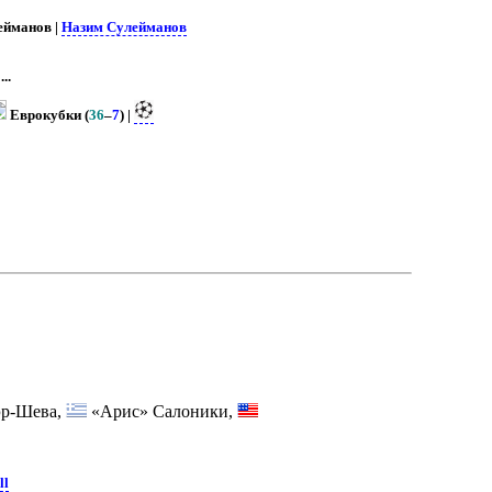
ейманов |
Назим Сулейманов
...
Еврокубки (
36
–
7
) |
эр-Шева,
«Арис» Салоники,
ll