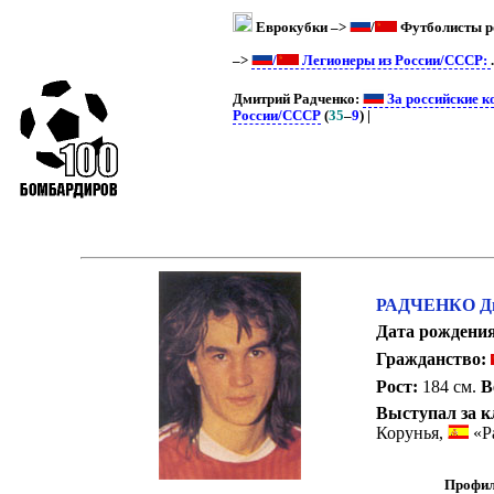
Еврокубки –>
/
Футболисты рос
–>
/
Легионеры из России/СССР:
Дмитрий Радченко:
За российские к
России/СССР
(
35
–
9
) |
РАДЧЕНКО Дм
Дата рождения
Гражданство:
Рост:
184 см.
В
Выступал за к
Корунья,
«Р
Профил