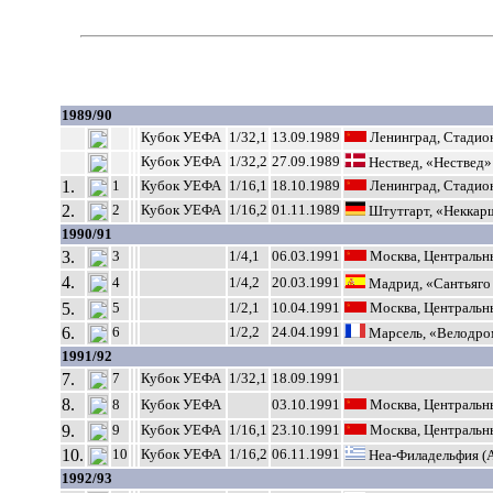
1989/90
Кубок УЕФА
1/32,1
13.09.1989
Ленинград, Стадион
Кубок УЕФА
1/32,2
27.09.1989
Нествед, «Нествед»
1.
1
Кубок УЕФА
1/16,1
18.10.1989
Ленинград, Стадион
2.
2
Кубок УЕФА
1/16,2
01.11.1989
Штутгарт, «Неккар
1990/91
3.
3
1/4,1
06.03.1991
Москва, Центральны
4.
4
1/4,2
20.03.1991
Мадрид, «Сантьяго
5.
5
1/2,1
10.04.1991
Москва, Центральны
6.
6
1/2,2
24.04.1991
Марсель, «Велодро
1991/92
7.
7
Кубок УЕФА
1/32,1
18.09.1991
8.
8
Кубок УЕФА
03.10.1991
Москва, Центральны
9.
9
Кубок УЕФА
1/16,1
23.10.1991
Москва, Центральны
10.
10
Кубок УЕФА
1/16,2
06.11.1991
Неа-Филадельфия (
1992/93