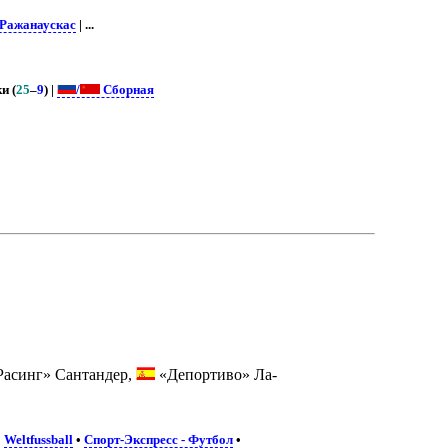
 Ражанаускас
| ...
и (
25
–
9
) |
/
Сборная
асинг» Сантандер,
«Депортиво» Ла-
•
Weltfussball
•
Спорт-Экспресс - Футбол
•