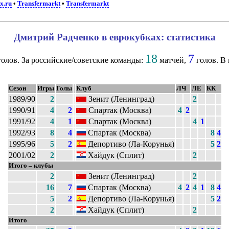
x.ru
•
Transfermarkt
•
Transfermarkt
Дмитрий Радченко в еврокубках: статистика
18
7
олов. За российские/советские команды:
матчей,
голов. В
Сезон
Игры
Голы
Клуб
ЛЧ
ЛЕ
КК
1989/90
2
Зенит (Ленинград)
2
1990/91
4
2
Спартак (Москва)
4
2
1991/92
4
1
Спартак (Москва)
4
1
1992/93
8
4
Спартак (Москва)
8
4
1995/96
5
2
Депортиво (Ла-Корунья)
5
2
2001/02
2
Хайдук (Сплит)
2
Итого – клубы
2
Зенит (Ленинград)
2
16
7
Спартак (Москва)
4
2
4
1
8
4
5
2
Депортиво (Ла-Корунья)
5
2
2
Хайдук (Сплит)
2
Итого