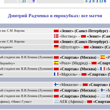
25
9
4
2
8
1
13
6
Дмитрий Радченко в еврокубках: все матчи
«Зенит» (Санкт-Петербург)
 им. С.М. Кирова
«Нествед» –
«Зенит» (Са
«Зенит» (Санкт-Петербург)
 им. С.М. Кирова
«Штутгарт» –
«Зенит» (С
штадион»
«Спартак» (Москва)
–
«Р
й стадион им. В.И.Ленина (Лужники)
«Реал» (Мадрид) –
«Спарт
 Бернабеу»
«Спартак» (Москва)
–
«М
й стадион им. В.И.Ленина (Лужники)
«Марсель» –
«Спартак» (
м»
«Миккели» –
«Спартак» 
«Спартак» (Москва)
–
«М
й стадион им. В.И.Ленина (Лужники)
«Спартак» (Москва)
–
АЕ
й стадион им. В.И.Ленина (Лужники)
АЕК (Афины) –
«Спартак
Афины), «Никос Гумас»