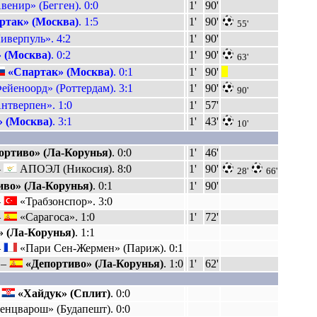
енир» (Бегген). 0:0
1'
90'
ртак» (Москва)
. 1:5
1'
90'
55'
иверпуль». 4:2
1'
90'
 (Москва)
. 0:2
1'
90'
63'
«Спартак» (Москва)
. 0:1
1'
90'
|||
ейеноорд» (Роттердам). 3:1
1'
90'
90'
нтверпен». 1:0
1'
57'
 (Москва)
. 3:1
1'
43'
10'
ортиво» (Ла-Корунья)
. 0:0
1'
46'
–
АПОЭЛ (Никосия). 8:0
1'
90'
28'
66'
иво» (Ла-Корунья)
. 0:1
1'
90'
–
«Трабзонспор». 3:0
–
«Сарагоса». 1:0
1'
72'
» (Ла-Корунья)
. 1:1
–
«Пари Сен-Жермен» (Париж). 0:1
 –
«Депортиво» (Ла-Корунья)
. 1:0
1'
62'
–
«Хайдук» (Сплит)
. 0:0
нцварош» (Будапешт). 0:0