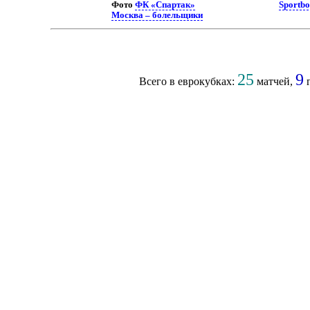
Фото
ФК «Спартак»
Sportbo
Москва – болельщики
25
9
Всего в еврокубках:
матчей,
г