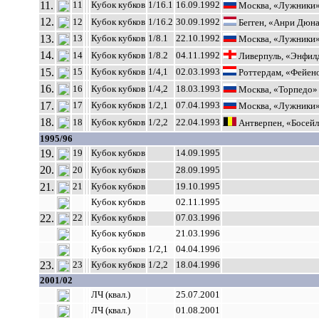
11.
11
Кубок кубков
1/16.1
16.09.1992
Москва, «Лужники
12.
12
Кубок кубков
1/16.2
30.09.1992
Бегген, «Анри Дюн
13.
13
Кубок кубков
1/8.1
22.10.1992
Москва, «Лужники
14.
14
Кубок кубков
1/8.2
04.11.1992
Ливерпуль, «Энфил
15.
15
Кубок кубков
1/4,1
02.03.1993
Роттердам, «Фейен
16.
16
Кубок кубков
1/4,2
18.03.1993
Москва, «Торпедо»
17.
17
Кубок кубков
1/2,1
07.04.1993
Москва, «Лужники
18.
18
Кубок кубков
1/2,2
22.04.1993
Антверпен, «Босей
1995/96
19.
19
Кубок кубков
14.09.1995
20.
20
Кубок кубков
28.09.1995
21.
21
Кубок кубков
19.10.1995
Кубок кубков
02.11.1995
22.
22
Кубок кубков
07.03.1996
Кубок кубков
21.03.1996
Кубок кубков
1/2,1
04.04.1996
23.
23
Кубок кубков
1/2,2
18.04.1996
2001/02
ЛЧ (квал.)
25.07.2001
ЛЧ (квал.)
01.08.2001