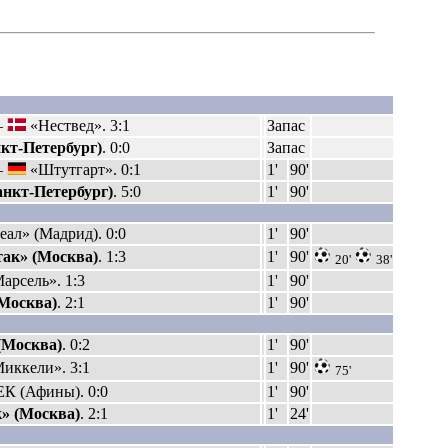
–
«Нествед». 3:1
Запас
нкт-Петербург)
. 0:0
Запас
–
«Штутгарт». 0:1
1'
90'
анкт-Петербург)
. 5:0
1'
90'
еал» (Мадрид). 0:0
1'
90'
ак» (Москва)
. 1:3
1'
90'
20'
38'
арсель». 1:3
1'
90'
Москва)
. 2:1
1'
90'
(Москва)
. 0:2
1'
90'
иккели». 3:1
1'
90'
75'
К (Афины). 0:0
1'
90'
» (Москва)
. 2:1
1'
24'