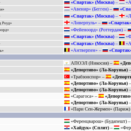
«Спартак» (Москва)
–
«Ав
»
«Авенир» (Бегген) –
«Спа
ан»
«Спартак» (Москва)
–
«Л
»
«Ливерпуль» –
«Спартак»
д Роуд»
«Фейеноорд» (Роттердам) –
оорд»
«Спартак» (Москва)
–
«Ф
«Спартак» (Москва)
–
«А
»
«Антверпен» –
«Спартак»
ль»
АПОЭЛ (Никосия) –
«Деп
«Депортиво» (Ла-Корунья)
«Трабзонспор» –
«Депорт
«Депортиво» (Ла-Корунья)
«Депортиво» (Ла-Корунья)
«Сарагоса» –
«Депортиво
«Депортиво» (Ла-Корунья)
«Пари Сен-Жермен» (Париж)
«Ференцварош» (Будапешт) 
«Хайдук» (Сплит)
–
«Фере