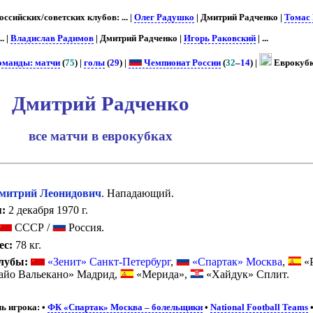
сийских/советских клубов: ... |
Олег Радушко
| Дмитрий Радченко |
Томас
... |
Владислав Радимов
| Дмитрий Радченко |
Игорь Раковский
| ...
оманды: матчи
(
75
) |
голы
(
29
) |
Чемпионат России
(
32
–
14
) |
Еврокубк
Дмитрий Радченко
все матчи в еврокубках
итрий Леонидович
. Нападающий.
:
2 декабря 1970 г.
СССР /
Россия.
ес:
78 кг.
лубы:
«Зенит» Санкт-Петербург
,
«Спартак» Москва
,
«Р
айо Вальекано» Мадрид,
«Мерида»,
«Хайдук» Сплит.
ь игрока:
•
ФК «Спартак» Москва – болельщики
•
National Football Teams