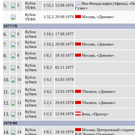
Кубок
Неа-Филадельфия (Афины), «Н
5.
5
1/32,1
15.09.1976
УЕФА
Гумас»
Кубок
1/32,2
29.09.1976
Москва, «Динамо»
УЕФА
1977/78
Кубок
6.
6
1/16,1
17.09.1977
кубков
Кубок
7.
7
1/16,2
29.09.1977
Москва, «Динамо»
кубков
Кубок
8.
8
1/8,1
19.10.1977
Москва, «Динамо»
кубков
Кубок
9.
9
1/8,2
02.11.1977
кубков
Кубок
10.
10
1/4,1
02.03.1978
кубков
Кубок
11.
11
1/4,2
15.03.1978
Тбилиси, «Динамо»
кубков
Кубок
12.
12
1/2,1
29.03.1978
Тбилиси, «Динамо»
кубков
Кубок
13.
13
1/2,2
12.04.1978
Вена, «Пратер»
кубков
1979/80
Кубок
Москва, Центральный стадион 
14.
14
1/8,1
24.10.1979
кубков
В.И.Ленина (Лужники)