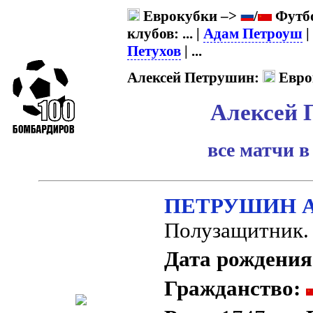
Еврокубки –>
/
Футбо
клубов: ... |
Адам Петроуш
|
Петухов
| ...
Алексей Петрушин:
Евро
Алексей 
все матчи в
ПЕТРУШИН Ал
Полузащитник.
Дата рождения
Гражданство: