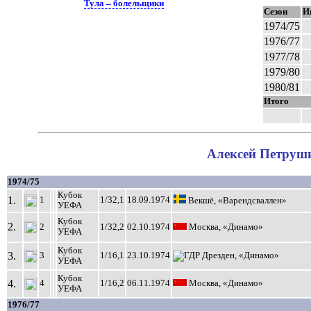
Тула – болельщики
Сезон
И
1974/75
1976/77
1977/78
1979/80
1980/81
Итого
Алексей Петруши
1974/75
Кубок
1.
1
1/32,1
18.09.1974
Векшё, «Варендсваллен»
УЕФА
Кубок
2.
2
1/32,2
02.10.1974
Москва, «Динамо»
УЕФА
Кубок
3.
3
1/16,1
23.10.1974
Дрезден, «Динамо»
УЕФА
Кубок
4.
4
1/16,2
06.11.1974
Москва, «Динамо»
УЕФА
1976/77