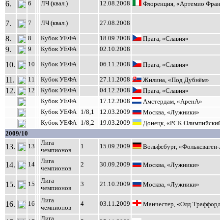
6.
6
ЛЧ (квал.)
12.08.2008
Флоренция, «Артемио Фра
7.
7
ЛЧ (квал.)
27.08.2008
8.
8
Кубок УЕФА
18.09.2008
Прага, «Славия»
9.
9
Кубок УЕФА
02.10.2008
10.
10
Кубок УЕФА
06.11.2008
Прага, «Славия»
11.
11
Кубок УЕФА
27.11.2008
Жилина, «Под Дубнём»
12.
12
Кубок УЕФА
04.12.2008
Прага, «Славия»
Кубок УЕФА
17.12.2008
Амстердам, «АренА»
Кубок УЕФА
1/8,1
12.03.2009
Москва, «Лужники»
Кубок УЕФА
1/8,2
19.03.2009
Донецк, «РСК Олимпийски
2009/10
Лига
13.
13
1
15.09.2009
Вольфсбург, «Фольксваген
чемпионов
Лига
14.
14
2
30.09.2009
Москва, «Лужники»
чемпионов
Лига
15.
15
3
21.10.2009
Москва, «Лужники»
чемпионов
Лига
16.
16
4
03.11.2009
Манчестер, «Олд Траффор
чемпионов
Лига