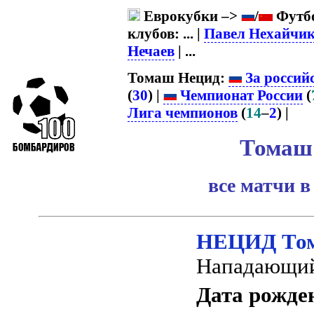
Еврокубки –>
/
Футбо
клубов: ... |
Павел Нехайчи
Нечаев
| ...
Томаш Нецид:
За россий
(
30
) |
Чемпионат России
(
Лига чемпионов
(
14
–
2
) |
Томаш
все матчи в
НЕЦИД То
Нападающи
Дата рожде