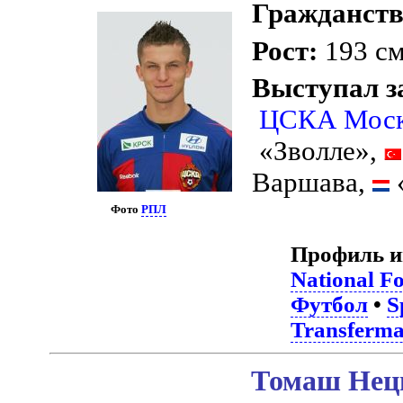
Гражданств
Рост:
193 с
Выступал з
ЦСКА Мос
«Зволле»,
Варшава,
Фото
РПЛ
Профиль и
National F
Футбол
•
S
Transferma
Томаш Неци