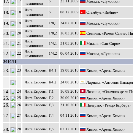
17.
17
5
25.11.2009
Москва, «Лужники»
чемпионов
Лига
18.
18
6
08.12.2009
Стамбул, «Инёню»
чемпионов
Лига
19.
19
1/8,1
24.02.2010
Москва, «Лужники»
чемпионов
Лига
20.
20
1/8,2
16.03.2010
Севилья, «Рамон Санчес П
чемпионов
Лига
21.
21
1/4,1
31.03.2010
Милан, «Сан-Сиро»
чемпионов
Лига
22.
22
1/4,2
06.04.2010
Москва, «Лужники»
чемпионов
2010/11
23.
23
Лига Европы
К4,1
19.08.2010
Химки, «Арена Химки»
Лига Европы
К4,2
24.08.2010
Ларнака, «Антонис Пападо
24.
24
Лига Европы
Г,1
16.09.2010
Лозанна, «Олимпик де ля П
25.
25
Лига Европы
Г,2
30.09.2010
Химки, «Арена Химки»
26.
26
Лига Европы
Г,3
21.10.2010
Палермо, «Ренцо Барбера»
27.
27
Лига Европы
Г,4
04.11.2010
Химки, «Арена Химки»
28.
28
Лига Европы
Г,5
02.12.2010
Химки, «Арена Химки»