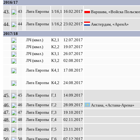
2016/17
43.
43
Лига Европы
1/16,1
16.02.2017
Варшава, «Войска Польско
44.
44
Лига Европы
1/16,2
23.02.2017
Амстердам, «АренА»
2017/18
ЛЧ (квал.)
К2,1
12.07.2017
ЛЧ (квал.)
К2,2
19.07.2017
ЛЧ (квал.)
К3,1
26.07.2017
ЛЧ (квал.)
К3,2
02.08.2017
Лига Европы
К4,1
17.08.2017
Лига Европы
К4,2
24.08.2017
45.
45
Лига Европы
Г,1
14.09.2017
46.
46
Лига Европы
Г,2
28.09.2017
Астана, «Астана-Арена»
47.
47
Лига Европы
Г,3
19.10.2017
48.
48
Лига Европы
Г,4
02.11.2017
49.
49
Лига Европы
Г,5
23.11.2017
50.
50
Лига Европы
Г,6
07.12.2017