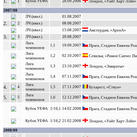
1.
1
Кубок УЕФА
28.09.2006
Лондон, «Уайт Харт Лэйн»
2007/08
ЛЧ (квал.)
01.08.2007
2.
2
ЛЧ (квал.)
08.08.2007
ЛЧ (квал.)
15.08.2007
Амстердам, «АренА»
3.
3
ЛЧ (квал.)
29.08.2007
Лига
1,1
19.09.2007
Прага, Стадион Евжена Ро
чемпионов
Лига
1,2
02.10.2007
Севилья, «Рамон Санчес П
чемпионов
Лига
1,3
23.10.2007
Лондон, «Эмираты»
чемпионов
Лига
1,4
07.11.2007
Прага, Стадион Евжена Ро
чемпионов
Лига
4.
4
1,5
27.11.2007
Бухарест, «Стяуа»
чемпионов
Лига
5.
5
1,6
12.12.2007
Прага, Стадион Евжена Ро
чемпионов
Кубок УЕФА
1/16,1
14.02.2008
Прага, Стадион Евжена Ро
Кубок УЕФА
1/16,2
21.02.2008
Лондон, «Уайт Харт Лэйн»
2008/09