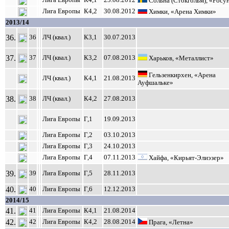
Лига Европы
К4,1
23.08.2012
Сольна (Стокгольм), «Росу
Лига Европы
К4,2
30.08.2012
Химки, «Арена Химки»
2013/14
36.
36
ЛЧ (квал.)
К3,1
30.07.2013
37.
37
ЛЧ (квал.)
К3,2
07.08.2013
Харьков, «Металлист»
Гельзенкирхен, «Арена
ЛЧ (квал.)
К4,1
21.08.2013
Ауфшальке»
38.
38
ЛЧ (квал.)
К4,2
27.08.2013
Лига Европы
Г,1
19.09.2013
Лига Европы
Г,2
03.10.2013
Лига Европы
Г,3
24.10.2013
Лига Европы
Г,4
07.11.2013
Хайфа, «Кирьят-Элиэзер»
39.
39
Лига Европы
Г,5
28.11.2013
40.
40
Лига Европы
Г,6
12.12.2013
2014/15
41.
41
Лига Европы
К4,1
21.08.2014
42.
42
Лига Европы
К4,2
28.08.2014
Прага, «Летна»