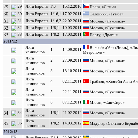
29.
29
Лига Европы
Г,6
15.12.2010
Прага, «Летна»
30.
30
Лига Европы
1/16,1
17.02.2011
Салоники, «Тумба»
31.
31
Лига Европы
1/16,2
22.02.2011
Москва, «Лужники»
32.
32
Лига Европы
1/8,1
10.03.2011
Москва, «Лужники»
33.
33
Лига Европы
1/8,2
17.03.2011
Порту, «Драган»
2011/12
Лига
Вильнёв д'Аск (Лилль), «Ли
1
14.09.2011
чемпионов
Метрополь»
Лига
2
27.09.2011
Москва, «Лужники»
чемпионов
Лига
3
18.10.2011
Москва, «Лужники»
чемпионов
Лига
4
02.11.2011
Трабзон, «Хюсейн Авни Ак
чемпионов
Лига
5
22.11.2011
Москва, «Лужники»
чемпионов
Лига
6
07.12.2011
Милан, «Сан-Сиро»
чемпионов
Лига
34.
34
1/8,1
21.02.2012
Москва, «Лужники»
чемпионов
Лига
35.
35
1/8,2
14.03.2012
Мадрид, «Сантьяго Бернаб
чемпионов
2012/13