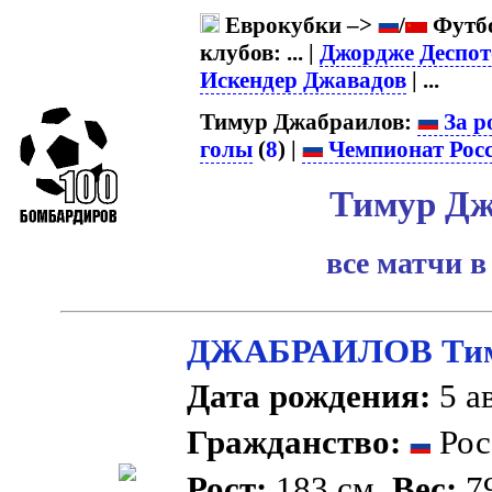
Еврокубки –>
/
Футбо
клубов: ... |
Джордже Деспот
Искендер Джавадов
| ...
Тимур Джабраилов:
За р
голы
(
8
) |
Чемпионат Рос
Тимур Дж
все матчи в
ДЖАБРАИЛОВ Тим
Дата рождения:
5 ав
Гражданство:
Рос
Рост:
183 см.
Вес:
79