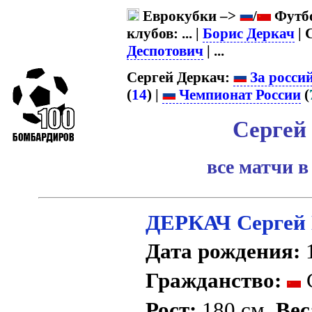
Еврокубки –>
/
Футбо
клубов: ... |
Борис Деркач
| 
Деспотович
| ...
Сергей Деркач:
За росси
(
14
) |
Чемпионат России
(
Сергей
все матчи в
ДЕРКАЧ Сергей 
Дата рождения:
1
Гражданство:
Рост:
180 см.
Вес