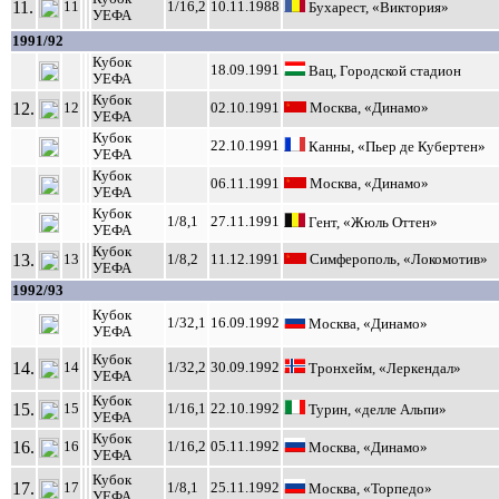
11.
11
1/16,2
10.11.1988
Бухарест, «Виктория»
УЕФА
1991/92
Кубок
18.09.1991
Вац, Городской стадион
УЕФА
Кубок
12.
12
02.10.1991
Москва, «Динамо»
УЕФА
Кубок
22.10.1991
Канны, «Пьер де Кубертен»
УЕФА
Кубок
06.11.1991
Москва, «Динамо»
УЕФА
Кубок
1/8,1
27.11.1991
Гент, «Жюль Оттен»
УЕФА
Кубок
13.
13
1/8,2
11.12.1991
Симферополь, «Локомотив»
УЕФА
1992/93
Кубок
1/32,1
16.09.1992
Москва, «Динамо»
УЕФА
Кубок
14.
14
1/32,2
30.09.1992
Тронхейм, «Леркендал»
УЕФА
Кубок
15.
15
1/16,1
22.10.1992
Турин, «делле Альпи»
УЕФА
Кубок
16.
16
1/16,2
05.11.1992
Москва, «Динамо»
УЕФА
Кубок
17.
17
1/8,1
25.11.1992
Москва, «Торпедо»
УЕФА