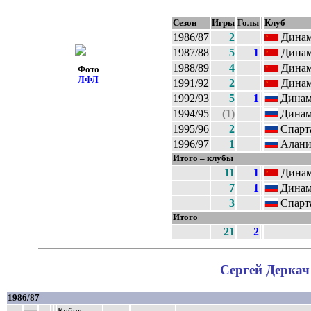
Сезон
Игры
Голы
Клуб
1986/87
2
Динам
1987/88
5
1
Динам
1988/89
4
Динам
Фото
ЛФЛ
1991/92
2
Динам
1992/93
5
1
Динам
1994/95
(1)
Динам
1995/96
2
Спарта
1996/97
1
Алания
Итого – клубы
11
1
Динам
7
1
Динам
3
Спарта
Итого
21
2
Сергей Деркач 
1986/87