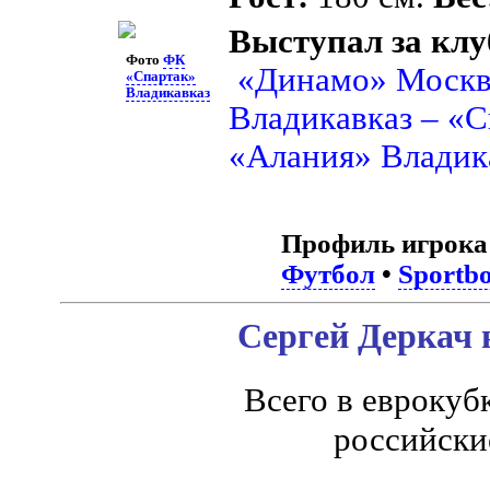
Выступал за клу
Фото
ФК
«Динамо» Москв
«Спартак»
Владикавказ
Владикавказ – «С
«Алания» Владик
Профиль игрока
Футбол
•
Sportbo
Сергей Деркач 
Всего в еврокуб
российски