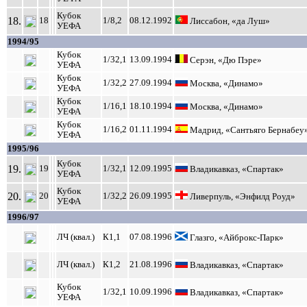
Кубок
18.
18
1/8,2
08.12.1992
Лиссабон, «да Луш»
УЕФА
1994/95
Кубок
1/32,1
13.09.1994
Серэн, «Дю Пэре»
УЕФА
Кубок
1/32,2
27.09.1994
Москва, «Динамо»
УЕФА
Кубок
1/16,1
18.10.1994
Москва, «Динамо»
УЕФА
Кубок
1/16,2
01.11.1994
Мадрид, «Сантьяго Бернабеу
УЕФА
1995/96
Кубок
19.
19
1/32,1
12.09.1995
Владикавказ, «Спартак»
УЕФА
Кубок
20.
20
1/32,2
26.09.1995
Ливерпуль, «Энфилд Роуд»
УЕФА
1996/97
ЛЧ (квал.)
К1,1
07.08.1996
Глазго, «Айброкс-Парк»
ЛЧ (квал.)
К1,2
21.08.1996
Владикавказ, «Спартак»
Кубок
1/32,1
10.09.1996
Владикавказ, «Спартак»
УЕФА