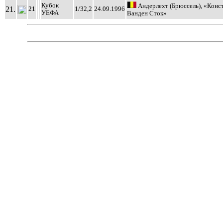
Кубок
Андерлехт (Брюссель), «Конс
21.
21
1/32,2
24.09.1996
УЕФА
Ванден Сток»