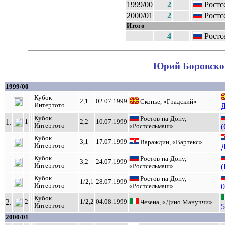
1999/00
2
Ростс
2000/01
2
Ростс
Итого
4
Ростс
Юрий Боровской
1999/00
Кубок
2,1
02.07.1999
Скопье, «Градский»
Интертото
Кубок
Ростов-на-Дону,
1.
1
2,2
10.07.1999
Интертото
(
«Ростсельмаш»
Кубок
3,1
17.07.1999
Вараждин, «Вартекс»
Интертото
Кубок
Ростов-на-Дону,
3,2
24.07.1999
Интертото
(
«Ростсельмаш»
Кубок
Ростов-на-Дону,
1/2,1
28.07.1999
Интертото
0
«Ростсельмаш»
Кубок
2.
2
1/2,2
04.08.1999
Чезена, «Дино Мануччи»
Интертото
5
2000/01