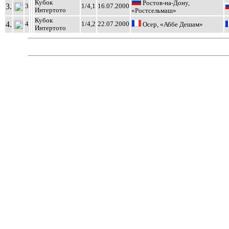
Кубок
Ростов-на-Дону,
3.
3
1/4,1
16.07.2000
Интертото
«Ростсельмаш»
Кубок
4.
4
1/4,2
22.07.2000
Осер, «Аббе Дешам»
Интертото