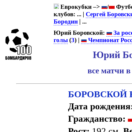
Еврокубки –>
/
Футбо
клубов: ... |
Сергей Боровск
Бородин
| ...
Юрий Боровской:
За рос
голы
(
3
) |
Чемпионат Рос
Юрий Бо
все матчи в
БОРОВСКОЙ Ю
Дата рождения
Гражданство:
Рост:
192 см.
Ве