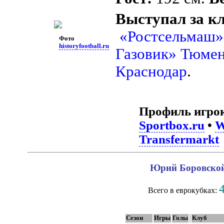
Выступал за к
«Ростсельмаш»
Фото
historyfootball.ru
Газовик» Тюме
Краснодар
.
Профиль игро
Sportbox.ru
•
W
Transfermarkt
Юрий Боровской 
Всего в еврокубках:
Сезон
Игры
Голы
Клуб