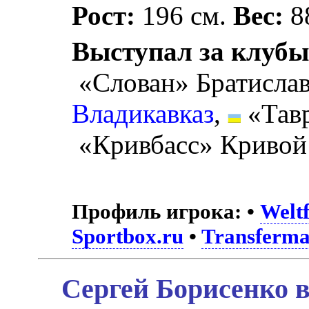
Рост:
196 см.
Вес:
88
Выступал за клубы
«Слован» Братисла
Владикавказ
,
«Тав
«Кривбасс» Кривой 
Профиль игрока:
•
Weltf
Sportbox.ru
•
Transferma
Сергей Борисенко в