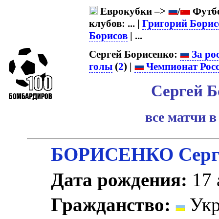
Еврокубки –>
/
Футбо
клубов: ... |
Григорий Борис
Борисов
| ...
Сергей Борисенко:
За ро
голы
(
2
) |
Чемпионат Рос
Сергей Б
все матчи в
БОРИСЕНКО Серг
Дата рождения:
17 
Гражданство:
Укр