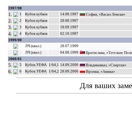
1997/98
1.
1
Кубок кубков
14.08.1997
София, «Васил Левски»
2.
2
Кубок кубков
28.08.1997
3.
3
Кубок кубков
18.09.1997
4.
4
Кубок кубков
02.10.1997
1999/00
ЛЧ (квал.)
28.07.1999
ЛЧ (квал.)
04.08.1999
Братислава, «Тегельне Пол
2000/01
5.
5
Кубок УЕФА
1/64,1
14.09.2000
Владикавказ, «Спартак»
6.
6
Кубок УЕФА
1/64,2
28.09.2000
Вронки, «Амика»
Для ваших зам