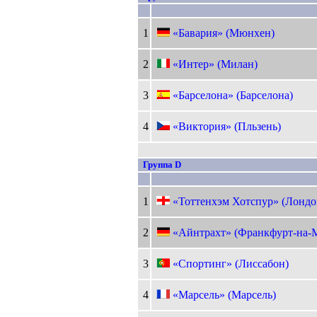
1
«Бавария» (Мюнхен)
2
«Интер» (Милан)
3
«Барселона» (Барселона)
4
«Виктория» (Пльзень)
Группа D
1
«Тоттенхэм Хотспур» (Лондо
2
«Айнтрахт» (Франкфурт-на-
3
«Спортинг» (Лиссабон)
4
«Марсель» (Марсель)