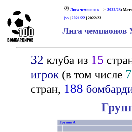
Лига чемпионов
—>
2022/23
: Матч
|<<
|
2021/22
| 2022/23
Лига чемпионов 
32
15
клуба из
стра
7
игрок
(в том числе
188
стран,
бомбард
Груп
Группа A