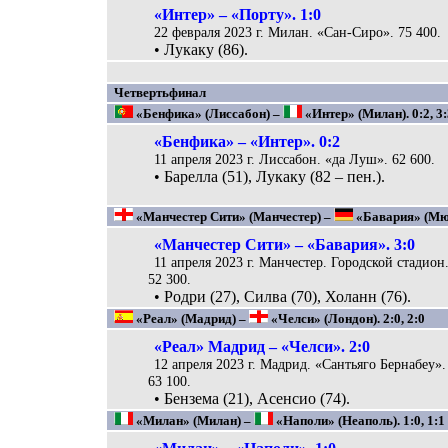
«Интер» – «Порту». 1:0
22 февраля 2023 г. Милан. «Сан-Сиро». 75 400.
• Лукаку (86).
Четвертьфинал
«Бенфика» (Лиссабон) –
«Интер» (Милан). 0:2, 3
«Бенфика» – «Интер». 0:2
11 апреля 2023 г. Лиссабон. «да Луш». 62 600.
• Барелла (51), Лукаку (82 – пен.).
«Манчестер Сити» (Манчестер) –
«Бавария» (Мюнх
«Манчестер Сити» – «Бавария». 3:0
11 апреля 2023 г. Манчестер. Городской стадион
52 300.
• Родри (27), Силва (70), Холанн (76).
«Реал» (Мадрид) –
«Челси» (Лондон). 2:0, 2:0
«Реал» Мадрид – «Челси». 2:0
12 апреля 2023 г. Мадрид. «Сантьяго Бернабеу».
63 100.
• Бензема (21), Асенсио (74).
«Милан» (Милан) –
«Наполи» (Неаполь). 1:0, 1:1