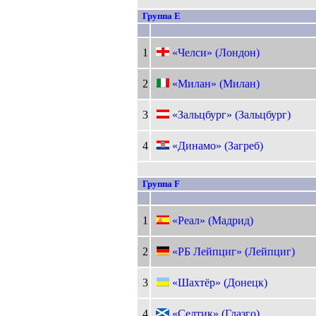
Группа E
1
«Челси» (Лондон)
2
«Милан» (Милан)
3
«Зальцбург» (Зальцбург)
4
«Динамо» (Загреб)
Группа F
1
«Реал» (Мадрид)
2
«РБ Лейпциг» (Лейпциг)
3
«Шахтёр» (Донецк)
4
«Селтик» (Глазго)