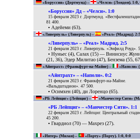
«Боруссия» (Дортмунд) –
«Челси» (Лондон). 1:0, 
«Боруссия» Дд – «Челси». 1:0
15 февраля 2023 г. Дортмунд. «Вестфаленштади
81 400.
• Адейеми (63).
«Ливерпуль» (Ливерпуль) –
«Реал» (Мадрид). 2:5
«Ливерпуль» – «Реал» Мадрид. 2:5
21 февраля 2023 г. Ливерпуль. «Энфилд Роуд». 5
• Нуньес (4), Салах (15) — Винисиус Жун
(21, 36), Эдер Милитао (47), Бензема (55, 67
«Айнтрахт» (Франкфурт-на-Майне) –
«Наполи» (Н
«Айнтрахт» – «Наполи». 0:2
21 февраля 2023 г. Франкфурт-на-Майне.
«Вальдштадион». 47 500.
• Осимхен (40), ди Лоренцо (65).
«РБ Лейпциг» (Лейпциг) –
«Манчестер Сити» (Ман
«РБ Лейпциг» – «Манчестер Сити». 1:1
22 февраля 2023 г. Лейпциг. Центральный стади
45 200.
• Гвардиол (70) — Махрез (27).
«Интер» (Милан) –
«Порту» (Порту). 1:0, 0:0