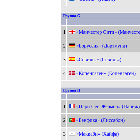
Группа G
1
«Манчестер Сити» (Манчесте
2
«Боруссия» (Дортмунд)
3
«Севилья» (Севилья)
4
«Копенгаген» (Копенгаген)
Группа H
1
«Пари Сен-Жермен» (Париж)
2
«Бенфика» (Лиссабон)
3
«Маккаби» (Хайфа)