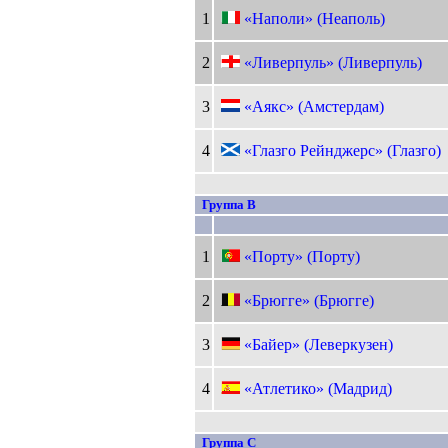
1
«Наполи» (Неаполь)
2
«Ливерпуль» (Ливерпуль)
3
«Аякс» (Амстердам)
4
«Глазго Рейнджерс» (Глазго)
Группа B
1
«Порту» (Порту)
2
«Брюгге» (Брюгге)
3
«Байер» (Леверкузен)
4
«Атлетико» (Мадрид)
Группа C