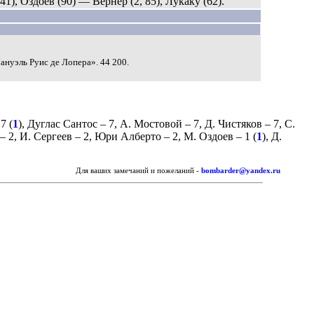
41), Оздоев (90) — Вернер (2, 85), Лукаку (62).
Мануэль Руис де Лопера». 44 200.
7 (
1
),
Дуглас Сантос
– 7,
А. Мостовой
– 7,
Д. Чистяков
– 7,
С.
– 2,
И. Сергеев
– 2,
Юри Алберто
– 2,
М. Оздоев
– 1 (
1
),
Д.
Для ваших замечаний и пожеланий -
bombarder@yandex.ru