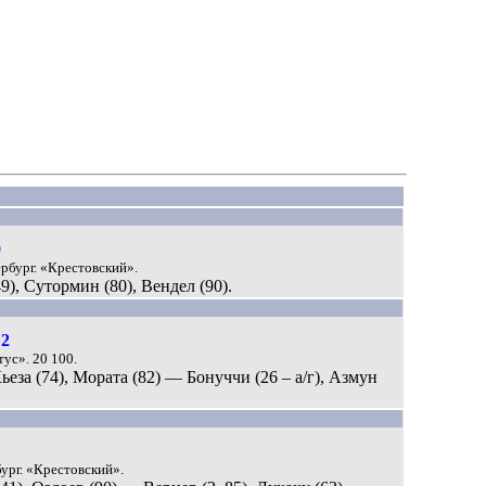
0
ербург. «Крестовский».
49), Сутормин (80), Вендел (90).
:2
тус». 20 100.
 Кьеза (74), Мората (82) — Бонуччи (26 – а/г), Азмун
бург. «Крестовский».