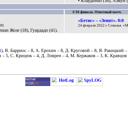
• Клаудиньо (38), Азмун (
1/16 финала. Ответный матч.
«Бетис» – «Зенит». 0:0
00.
24 февраля 2022 г. Севилья. «
иан Жозе (18), Гуардадо (41).
1
),
В. Барриос
– 8,
А. Ерохин
– 8,
Д. Круговой
– 8,
Я. Ракицкий
– 
в
– 5,
С. Крицюк
– 4,
Д. Ловрен
– 4,
М. Кержаков
– 3,
К. Кравцов