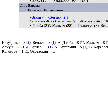
• Рикс (28) — Ракицкий (90 – пен.).
Лига Европы
1/16 финала. Первый матч.
«Зенит» – «Бетис». 2:3
17 февраля 2022 г. Санкт-Петербург. «Крестовский». 28 9
• Дзюба (25), Малком (28) — Родригес (8), Вилл
Клаудиньо
– 8 (
2
),
Вендел
– 8 (
1
),
А. Дзюба
– 8 (
1
),
Малком
– 8 (
Азмун
– 5 (
2
),
Д. Кузяев
– 5 (
1
),
А. Сутормин
– 5 (
1
),
В. Каравае
Кузнецов
– 1,
Д. Одоевский
– 1.