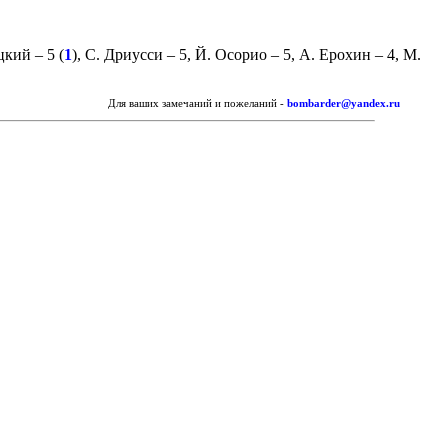
цкий
– 5 (
1
),
С. Дриусси
– 5,
Й. Осорио
– 5,
А. Ерохин
– 4,
М.
Для ваших замечаний и пожеланий -
bombarder@yandex.ru