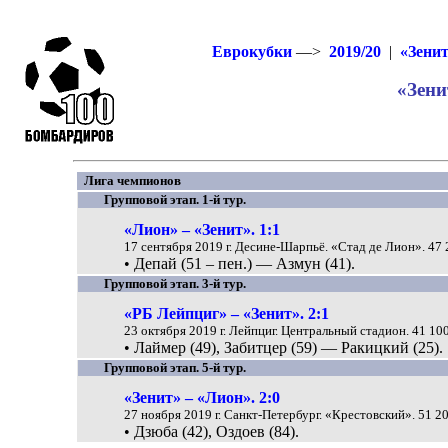
Еврокубки
—>
2019/20
|
«Зенит
«Зени
Лига чемпионов
Групповой этап. 1-й тур.
«Лион» – «Зенит». 1:1
17 сентября 2019 г. Десине-Шарпьё. «Стад де Лион». 47 
• Депай (51 – пен.) — Азмун (41).
Групповой этап. 3-й тур.
«РБ Лейпциг» – «Зенит». 2:1
23 октября 2019 г. Лейпциг. Центральный стадион. 41 100
• Лаймер (49), Забитцер (59) — Ракицкий (25).
Групповой этап. 5-й тур.
«Зенит» – «Лион». 2:0
27 ноября 2019 г. Санкт-Петербург. «Крестовский». 51 20
• Дзюба (42), Оздоев (84).