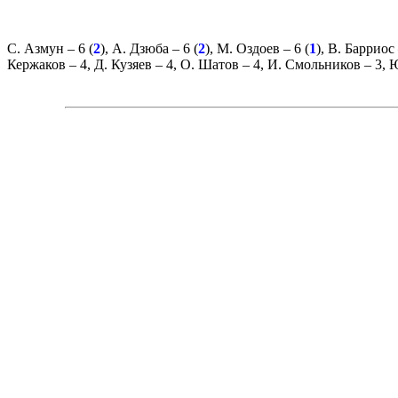
С. Азмун
– 6 (
2
),
А. Дзюба
– 6 (
2
),
М. Оздоев
– 6 (
1
),
В. Барриос
Кержаков
– 4,
Д. Кузяев
– 4,
О. Шатов
– 4,
И. Смольников
– 3,
Ю