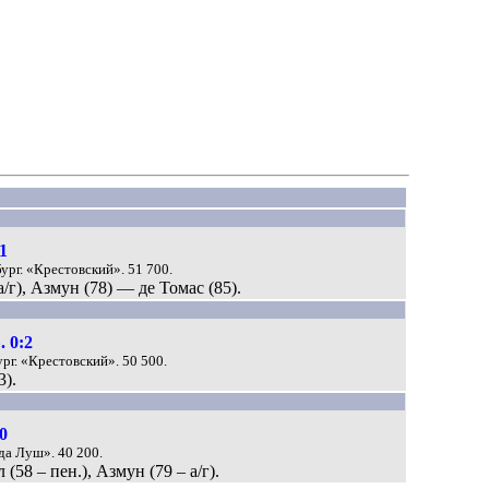
1
бург. «Крестовский». 51 700.
а/г), Азмун (78) — де Томас (85).
 0:2
ург. «Крестовский». 50 500.
3).
0
«да Луш». 40 200.
(58 – пен.), Азмун (79 – а/г).