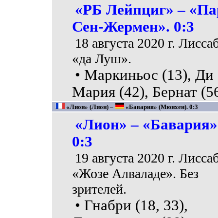
«РБ Лейпциг» – «Па
Сен-Жермен». 0:3
18 августа 2020 г. Лисса
«да Луш».
• Маркиньос (13), Ди
Мария (42), Бернат (56
«Лион» (Лион) –
«Бавария» (Мюнхен). 0:3
«Лион» – «Бавария»
0:3
19 августа 2020 г. Лисса
«Жозе Алваладе». Без
зрителей.
• Гнабри (18, 33),