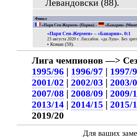
Левандовски (88).
Финал
«Пари Сен-Жермен» (Париж) –
«Бавария» (Мюнхе
«Пари Сен-Жермен» – «Бавария». 0:1
23 августа 2020 г. Лиссабон. «да Луш». Без зрит
• Коман (59).
Лига чемпионов —> Сез
1995/96
|
1996/97
|
1997/
2001/02
|
2002/03
|
2003/
2007/08
|
2008/09
|
2009/
2013/14
|
2014/15
|
2015/
2019/20
Для ваших зам