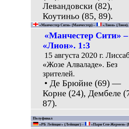
Левандовски (82),
Коутиньо (85, 89).
«Манчестер Сити» (Манчестер) –
«Лион» (Лион).
«Манчестер Сити» –
«Лион». 1:3
15 августа 2020 г. Лисса
«Жозе Алваладе». Без
зрителей.
• Де Брюйне (69) —
Корне (24), Дембеле (
87).
Полуфинал
«РБ Лейпциг» (Лейпциг) –
«Пари Сен-Жермен» (П