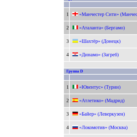
1
«Манчестер Сити» (Манчес
2
«Аталанта» (Бергамо)
3
«Шахтёр» (Донецк)
4
«Динамо» (Загреб)
Группа D
1
«Ювентус» (Турин)
2
«Атлетико» (Мадрид)
3
«Байер» (Леверкузен)
4
«Локомотив» (Москва)