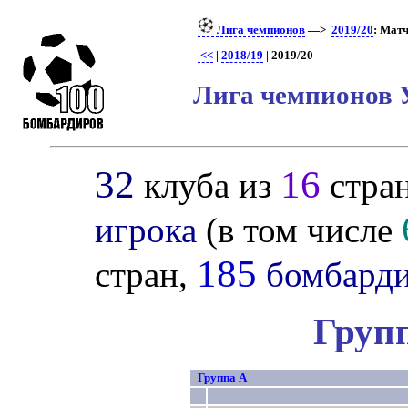
Лига чемпионов
—>
2019/20
: Матч
|<<
|
2018/19
| 2019/20
Лига чемпионов 
32
16
клуба из
стра
игрока
(в том числе
185
стран,
бомбард
Груп
Группа A