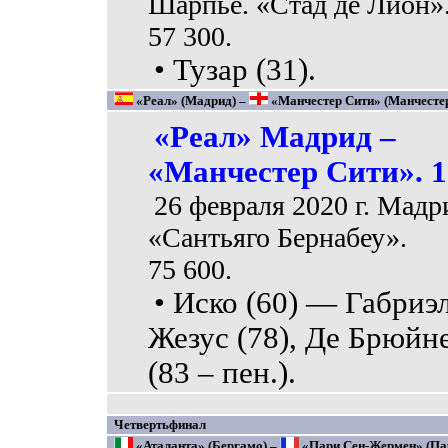
Шарпьё. «Стад де Лион»
57 300.
• Тузар (31).
«Реал» (Мадрид) –
«Манчестер Сити» (Манчестер)
«Реал» Мадрид –
«Манчестер Сити». 1
26 февраля 2020 г. Мадр
«Сантьяго Бернабеу».
75 600.
• Иско (60) — Габриэ
Жезус (78), Де Брюйн
(83 – пен.).
Четвертьфинал
«Аталанта» (Бергамо) –
«Пари Сен-Жермен» (Пар