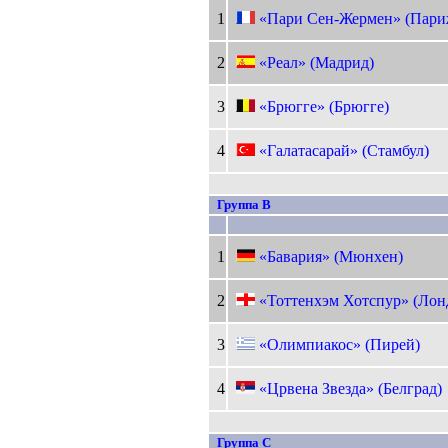
1
«Пари Сен-Жермен» (Пари
2
«Реал» (Мадрид)
3
«Брюгге» (Брюгге)
4
«Галатасарай» (Стамбул)
Группа B
1
«Бавария» (Мюнхен)
2
«Тоттенхэм Хотспур» (Лон
3
«Олимпиакос» (Пирей)
4
«Црвена Звезда» (Белград)
Группа C