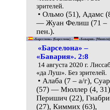
зрителей.
• Ольмо (51), Адамс (
— Жуан Фелиш (71 –
пен.).
«Барселона» (Барселона) –
«Бавария» (Мюнхен).
«Барселона» –
«Бавария». 2:8
14 августа 2020 г. Лисса
«да Луш». Без зрителей.
• Алаба (7 – а/г), Суа
(57) — Мюллер (4, 31)
Перишич (22), Гнабри
(27), Киммих (63),