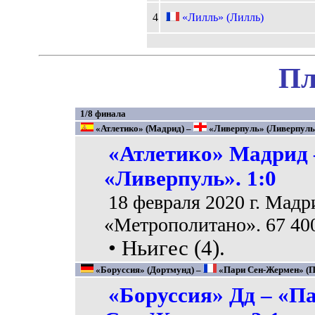
4
«Лилль» (Лилль)
Пл
1/8 финала
«Атлетико» (Мадрид) –
«Ливерпуль» (Ливерпуль).
«Атлетико» Мадрид 
«Ливерпуль». 1:0
18 февраля 2020 г. Мадр
«Метрополитано». 67 40
• Ньигес (4).
«Боруссия» (Дортмунд) –
«Пари Сен-Жермен» (Па
«Боруссия» Дд – «П