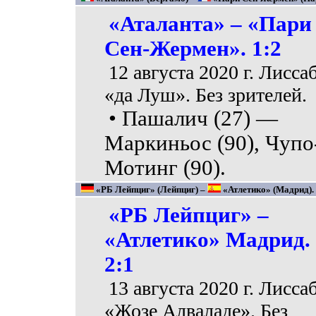
«Аталанта» – «Пари
Сен-Жермен». 1:2
12 августа 2020 г. Лисса
«да Луш». Без зрителей.
• Пашалич (27) —
Маркиньос (90), Чупо
Мотинг (90).
«РБ Лейпциг» (Лейпциг) –
«Атлетико» (Мадрид). 
«РБ Лейпциг» –
«Атлетико» Мадрид.
2:1
13 августа 2020 г. Лисса
«Жозе Алваладе». Без