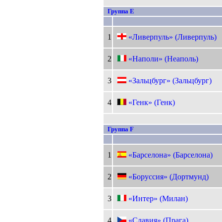
Группа E
1
«Ливерпуль» (Ливерпуль)
2
«Наполи» (Неаполь)
3
«Зальцбург» (Зальцбург)
4
«Генк» (Генк)
Группа F
1
«Барселона» (Барселона)
2
«Боруссия» (Дортмунд)
3
«Интер» (Милан)
4
«Славия» (Прага)