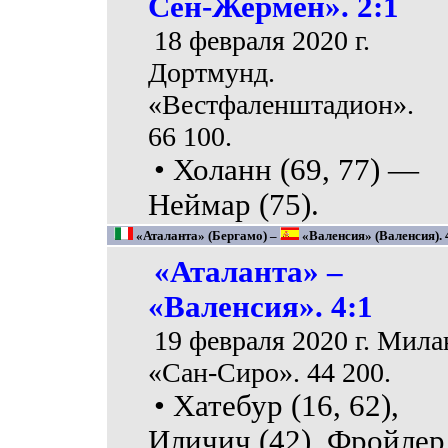
Сен-Жермен». 2:1
18 февраля 2020 г.
Дортмунд.
«Вестфаленштадион».
66 100.
• Холанн (69, 77) —
Неймар (75).
«Аталанта» (Бергамо) –
«Валенсия» (Валенсия). 4
«Аталанта» –
«Валенсия». 4:1
19 февраля 2020 г. Мила
«Сан-Сиро». 44 200.
• Хатебур (16, 62),
Иличич (42), Фройлер