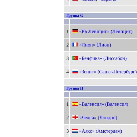
Группа G
1
«РБ Лейпциг» (Лейпциг)
2
«Лион» (Лион)
3
«Бенфика» (Лиссабон)
4
«Зенит» (Санкт-Петербург)
Группа H
1
«Валенсия» (Валенсия)
2
«Челси» (Лондон)
3
«Аякс» (Амстердам)