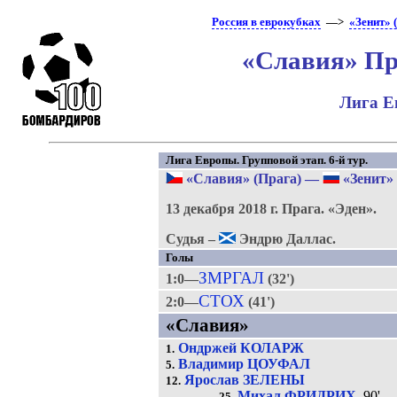
Россия в еврокубках
—>
«Зенит» 
«Славия» Пра
Лига Е
Лига Европы. Групповой этап. 6-й тур.
«Славия» (Прага)
—
«Зенит» 
13 декабря 2018 г.
Прага.
«Эден».
Судья –
Эндрю Даллас.
Голы
ЗМРГАЛ
1:0—
(32')
СТОХ
2:0—
(41')
«Славия»
Ондржей КОЛАРЖ
1.
Владимир ЦОУФАЛ
5.
Ярослав ЗЕЛЕНЫ
12.
Михал ФРИДРИХ
, 90'