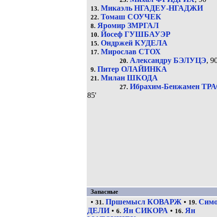
25.
Микаэль НГАДЕУ-НГАДЖИ
13.
Томаш СОУЧЕК
22.
Яромир ЗМРГАЛ
8.
Йосеф ГУШБАУЭР
10.
Ондржей КУДЕЛА
15.
Мирослав СТОХ
17.
Александру БЭЛУЦЭ
, 90
20.
Питер ОЛАЙИНКА
9.
Милан ШКОДА
21.
Ибрахим-Бенжамен ТР
27.
85'
Запасные
•
Пршемысл КОВАРЖ
•
Сим
31.
19.
ДЕЛИ
•
Ян СИКОРА
•
Ян
6.
16.