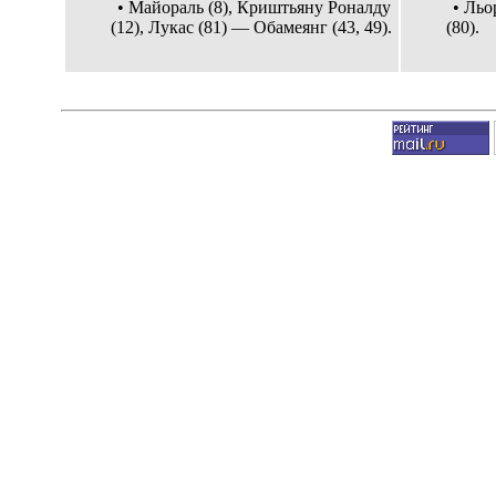
• Майораль (8), Криштьяну Роналду
• Льо
(12), Лукас (81) — Обамеянг (43, 49).
(80).