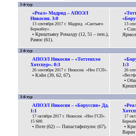
1-й тур
«Реал» Мадрид – АПОЭЛ
«Тот
Никосия. 3:0
«Борус
13 сентября 2017 г. Мадрид. «Сантьяго
13 сен
Бернабеу».
• Сон
• Криштьяну Роналду (12, 51 – пен.),
Ярмоле
Рамос (61).
2-й тур
АПОЭЛ Никосия – «Тоттенхэм
«Бор
Хотспур». 0:3
1:3
26 сентября 2017 г. Никосия. «Нео ГСП».
26 сен
• Кэйн (39, 62, 67).
«Вестф
• Оба
Кришть
3-й тур
АПОЭЛ Никосия – «Боруссия» Дд.
«Реа
1:1
Хотспу
17 октября 2017 г. Никосия. «Нео ГСП».
17 окт
15 600.
Бернабе
• Поте (62) — Папастафопулос (67).
• Кри
Варан (