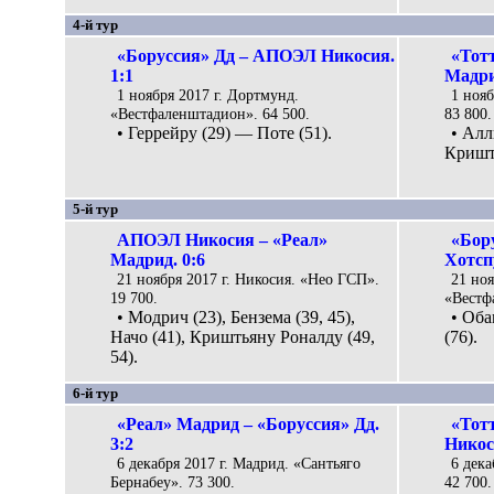
4-й тур
«Боруссия» Дд – АПОЭЛ Никосия.
«Тот
1:1
Мадри
1 ноября 2017 г. Дортмунд.
1 нояб
«Вестфаленштадион». 64 500.
83 800.
• Геррейру (29) — Поте (51).
• Алл
Кришть
5-й тур
АПОЭЛ Никосия – «Реал»
«Бор
Мадрид. 0:6
Хотспу
21 ноября 2017 г. Никосия. «Нео ГСП».
21 ноя
19 700.
«Вестф
• Модрич (23), Бензема (39, 45),
• Оба
Начо (41), Криштьяну Роналду (49,
(76).
54).
6-й тур
«Реал» Мадрид – «Боруссия» Дд.
«Тот
3:2
Никос
6 декабря 2017 г. Мадрид. «Сантьяго
6 дека
Бернабеу». 73 300.
42 700.