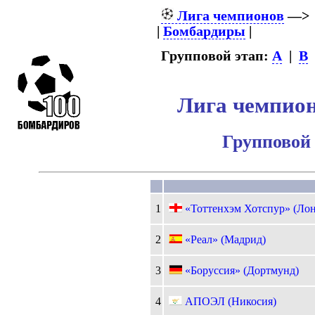
Лига чемпионов
—
|
Бомбардиры
|
Групповой этап:
A
|
B
Лига чемпион
Групповой 
1
«Тоттенхэм Хотспур» (Ло
2
«Реал» (Мадрид)
3
«Боруссия» (Дортмунд)
4
АПОЭЛ (Никосия)