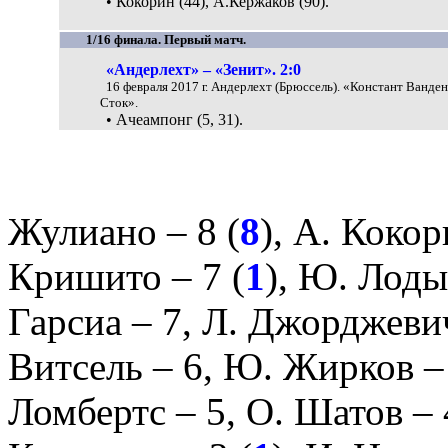
• Кокорин (44), А.Кержаков (90).
1/16 финала. Первый матч.
«Андерлехт» – «Зенит». 2:0
16 февраля 2017 г. Андерлехт (Брюссель). «Констант Ванде
Сток».
• Ачеампонг (5, 31).
Жулиано
– 8 (
8
),
А. Кокор
Кришито
– 7 (
1
),
Ю. Лоды
Гарсиа
– 7,
Л. Джорджеви
Витсель
– 6,
Ю. Жирков
–
Ломбертс
– 5,
О. Шатов
– 