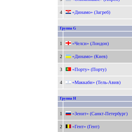
4
«Динамо» (Загреб)
Группа G
1
«Челси» (Лондон)
2
«Динамо» (Киев)
3
«Порту» (Порту)
4
«Маккаби» (Тель-Авив)
Группа H
1
«Зенит» (Санкт-Петербург)
2
«Гент» (Гент)