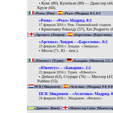
• Кумс (80), Кулибали (89) — Дракслер (44,
Крузе (60).
«Рома» (Рим) –
«Реал» (Мадрид). 0:2, 0:2
«Рома» – «Реал» Мадрид. 0:2
17 февраля 2016 г. Рим. Олимпийский стадион.
• Криштьяну Роналду (57), Хес.Родригес (8
«Арсенал» (Лондон) –
«Барселона» (Барселона). 0
«Арсенал» Лондон – «Барселона». 0:2
23 февраля 2016 г. Лондон. «Эмираты».
• Месси (71, 83 – пен.).
«Ювентус» (Турин) –
«Бавария» (Мюнхен). 2:2, 2
«Ювентус» – «Бавария». 2:2
23 февраля 2016 г. Турин. «Ювентус».
• Дибала (63), Стураро (76) — Мюллер (43)
Роббен (55).
ПСВ (Эйндховен) –
«Атлетико» (Мадрид). 0:0, 0:0 
ПСВ Эйндховен – «Атлетико» Мадрид. 0
24 февраля 2016 г. Эйндховен. «Филипс».
«Динамо» (Киев) –
«Манчестер Сити» (Манчестер)