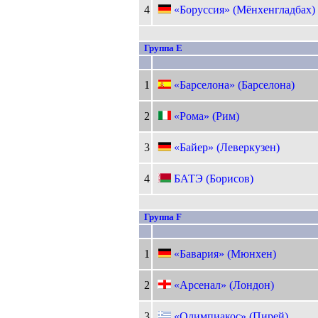
4
«Боруссия» (Мёнхенгладбах)
Группа E
1
«Барселона» (Барселона)
2
«Рома» (Рим)
3
«Байер» (Леверкузен)
4
БАТЭ (Борисов)
Группа F
1
«Бавария» (Мюнхен)
2
«Арсенал» (Лондон)
3
«Олимпиакос» (Пирей)