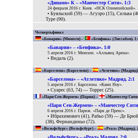
«Динамо» К – «Манчестер Сити». 1:3
24 февраля 2016 г. Киев. «НСК Олимпийский».
• Буяльский (59) — Агуэро (15), Сильва (4
Туре (90).
Четвертьфинал
«Бавария» (Мюнхен) –
«Бенфика» (Лиссабон). 1:0
«Бавария» – «Бенфика». 1:0
5 апреля 2016 г. Мюнхен. «Алльянц Арена».
• Видаль (2).
«Барселона» (Барселона) –
«Атлетико» (Мадрид). 
«Барселона» – «Атлетико» Мадрид. 2:1
5 апреля 2016 г. Барселона. «Камп Ноу».
• Суарес (63, 74) — Торрес (25).
«Пари Сен-Жермен» (Париж) –
«Манчестер Сити» 
«Пари Сен-Жермен» – «Манчестер Сити»
6 апреля 2016 г. Париж. «Парк де Пренс».
• Ибрахимович (41), Рабьо (59) — Де Брю
(38), Фернандиньо (72).
«Вольфсбург» (Вольфсбург) –
«Реал» (Мадрид). 2
«Вольфсбург» – «Реал» Мадрид. 2:0