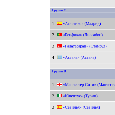
Группа C
1
«Атлетико» (Мадрид)
2
«Бенфика» (Лиссабон)
3
«Галатасарай» (Стамбул)
4
«Астана» (Астана)
Группа D
1
«Манчестер Сити» (Манчесте
2
«Ювентус» (Турин)
3
«Севилья» (Севилья)