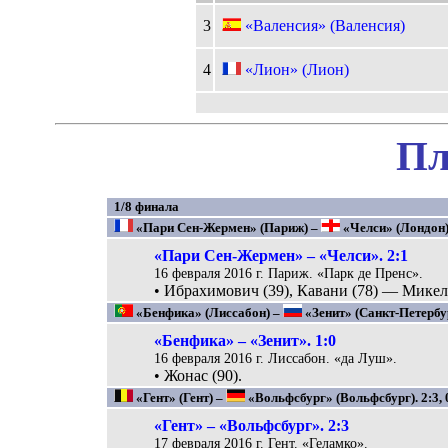
3
«Валенсия» (Валенсия)
4
«Лион» (Лион)
Пл
1/8 финала
«Пари Сен-Жермен» (Париж) –
«Челси» (Лондон).
«Пари Сен-Жермен» – «Челси». 2:1
16 февраля 2016 г. Париж. «Парк де Пренс».
• Ибрахимович (39), Кавани (78) — Микел 
«Бенфика» (Лиссабон) –
«Зенит» (Санкт-Петербург
«Бенфика» – «Зенит». 1:0
16 февраля 2016 г. Лиссабон. «да Луш».
• Жонас (90).
«Гент» (Гент) –
«Вольфсбург» (Вольфсбург). 2:3, 
«Гент» – «Вольфсбург». 2:3
17 февраля 2016 г. Гент. «Геламко».