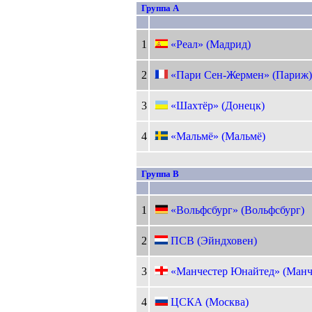
Группа A
1
«Реал» (Мадрид)
2
«Пари Сен-Жермен» (Париж
3
«Шахтёр» (Донецк)
4
«Мальмё» (Мальмё)
Группа B
1
«Вольфсбург» (Вольфсбург)
2
ПСВ (Эйндховен)
3
«Манчестер Юнайтед» (Манч
4
ЦСКА (Москва)