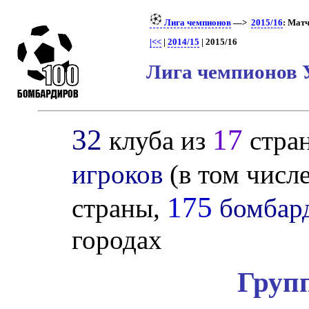
Лига чемпионов
—>
2015/16
: Матч
|<<
|
2014/15
| 2015/16
Лига чемпионов 
32
17
клуба из
стра
игроков
(в том числ
175
страны,
бомбар
городах
Груп