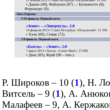
21 ноября 2012 г. Санкт-Петербург. «Петровский». 19 500.
• Данни (49), Файзулин (87) — Буонанотте (8),
Фернандес (9).
Лига Европы
1/16 финала. Первый матч.
«Зенит» – «Ливерпуль». 2:0
14 февраля 2013 г. Санкт-Петербург. «Петровский». 21 300.
• Халк (69), Семак (72).
1/8 финала. Первый матч.
«Базель» – «Зенит». 2:0
7 марта 2013 г. Базель. «Санкт-Якоб». 15 000.
• Диас (83), Фрай (90 – пен.).
Р. Широков
– 10 (
1
),
Н. Л
Витсель
– 9 (
1
),
А. Анюко
Малафеев
– 9,
А. Кержако