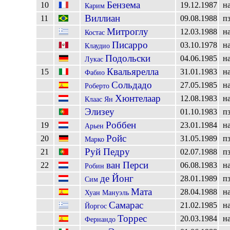
Бензема
10
19.12.1987
н
Карим
Виллиан
11
09.08.1988
п
Митроглу
12.03.1988
н
Костас
Писарро
03.10.1978
н
Клаудио
Подольски
04.06.1985
н
Лукас
Квальярелла
15
31.01.1983
н
Фабио
Сольдадо
27.05.1985
н
Роберто
Хюнтелаар
12.08.1983
н
Клаас Ян
Элизеу
01.10.1983
п
Роббен
19
23.01.1984
н
Арьен
Ройс
20
31.05.1989
п
Марко
Руй Педру
21
02.07.1988
п
ван Перси
22
06.08.1983
н
Робин
де Йонг
28.01.1989
п
Сим
Мата
28.04.1988
н
Хуан Мануэль
Самарас
21.02.1985
н
Йоргос
Торрес
20.03.1984
н
Фернандо