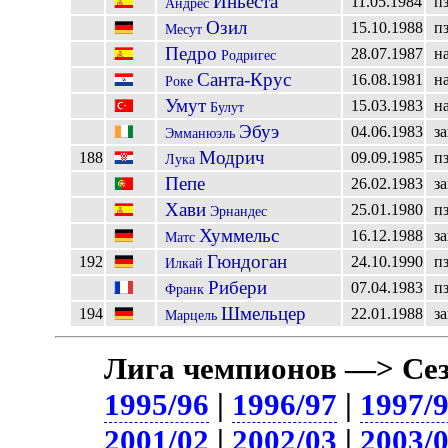
Иньеста
11.05.1984
п
Андрес
Озил
15.10.1988
п
Месут
Педро
28.07.1987
н
Родригес
Санта-Крус
16.08.1981
н
Роке
Умут
15.03.1983
н
Булут
Эбуэ
04.06.1983
з
Эмманюэль
Модрич
188
09.09.1985
п
Лука
Пепе
26.02.1983
з
Хави
25.01.1980
п
Эрнандес
Хуммельс
16.12.1988
з
Матс
Гюндоган
192
24.10.1990
п
Илкай
Рибери
07.04.1983
п
Франк
Шмельцер
194
22.01.1988
з
Марцель
Лига чемпионов —> Сез
1995/96
|
1996/97
|
1997/
2001/02
|
2002/03
|
2003/