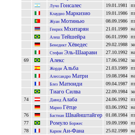
Гонсалес
19.01.1981
п
Лучо
Маркизио
19.01.1986
п
Клаудио
Мотинью
08.09.1986
п
Жуан
Мхитарян
21.01.1989
н
Генрих
Тейшейра
06.01.1990
п
Алеш
Хёведес
29.02.1988
з
Бенедикт
Эль-Шаарави
27.10.1992
н
Стефан
Алекс
69
17.06.1982
з
Альба
21.03.1989
п
Жорди
Матри
19.08.1984
н
Алессандро
Матюиди
09.04.1987
п
Блез
Тиаго Силва
22.09.1984
з
Алаба
74
24.06.1992
п
Давид
Гётце
03.06.1992
н
Марио
Швайнштайгер
76
01.08.1984
п
Бастиан
Ромуло
77
19.09.1990
п
Боржес
Аи-Фана
78
25.02.1989
н
Карим