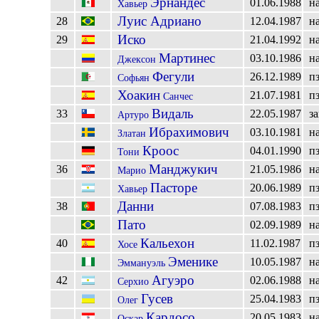
Эрнандес
01.06.1988
н
Хавьер
Луис Адриано
28
12.04.1987
н
Иско
29
21.04.1992
н
Мартинес
03.10.1986
н
Джексон
Фегули
26.12.1989
п
Софьян
Хоакин
21.07.1981
п
Санчес
Видаль
33
22.05.1987
з
Артуро
Ибрахимович
03.10.1981
н
Златан
Кроос
04.01.1990
п
Тони
Манджукич
36
21.05.1986
н
Марио
Пасторе
20.06.1989
п
Хавьер
Данни
38
07.08.1983
п
Пато
02.09.1989
н
Кальехон
40
11.02.1987
п
Хосе
Эменике
10.05.1987
н
Эммануэль
Агуэро
42
02.06.1988
н
Серхио
Гусев
25.04.1983
п
Олег
Кардосо
20.05.1983
н
Оскар