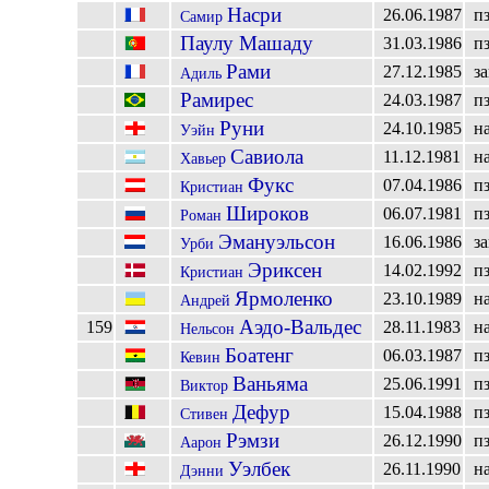
Насри
26.06.1987
п
Самир
Паулу Машаду
31.03.1986
п
Рами
27.12.1985
з
Адиль
Рамирес
24.03.1987
п
Руни
24.10.1985
н
Уэйн
Савиола
11.12.1981
н
Хавьер
Фукс
07.04.1986
п
Кристиан
Широков
06.07.1981
п
Роман
Эмануэльсон
16.06.1986
з
Урби
Эриксен
14.02.1992
п
Кристиан
Ярмоленко
23.10.1989
н
Андрей
Аэдо-Вальдес
159
28.11.1983
н
Нельсон
Боатенг
06.03.1987
п
Кевин
Ваньяма
25.06.1991
п
Виктор
Дефур
15.04.1988
п
Стивен
Рэмзи
26.12.1990
п
Аарон
Уэлбек
26.11.1990
н
Дэнни