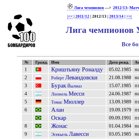
Лига чемпионов
—>
2012/13
:
Матч
|<<
|
2011/12
| 2012/13 |
2013/14
|
>>|
Лига чемпионов 
Все б
№
Гражд.
Имя
Дата рожд.
Ам
Криштьяну Роналду
1
05.02.1985
н
Левандовски
2
21.08.1988
н
Роберт
Бурак
3
15.07.1985
п
Йылмаз
Месси
4
24.06.1987
н
Лионель
Мюллер
5
13.09.1989
п
Томас
Алан
6
19.09.1979
п
Оскар
09.09.1991
п
Жонас
8
01.04.1984
н
Лавесси
9
03.05.1985
н
Эсекьель