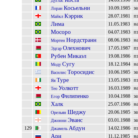
Дуглас
Косьельни
10.09.1985
з
Лоран
Кэррик
28.07.1981
п
Майкл
Лима
11.05.1983
н
Мосоро
04.07.1983
п
Нордстранн
08.06.1983
н
Мортен
Олехнович
17.05.1987
п
Эдгар
Рубен Микаэл
19.08.1986
п
Сугу
18.12.1984
н
Моду
Торосидис
10.06.1985
з
Василис
Туре
13.05.1983
п
Яя
Уолкотт
16.03.1989
н
Тео
Филипенко
10.04.1988
з
Егор
Халк
25.07.1986
н
Шеджу
20.06.1985
з
Орельян
Эванс
03.01.1988
з
Джонни
Абдун
129
14.02.1986
п
Джамель
Ари
11.12.1985
н