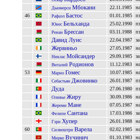
Мбокани
22.11.1985
н
Дьюмерси
Бастос
46
01.01.1985
п
Рафаэл
Бельханда
25.02.1990
п
Юнес
Брессан
03.11.1988
п
Ренан
Давид Луис
22.04.1987
з
Жервиньо
27.05.1987
н
Мойсандер
29.09.1985
з
Никлас
Родионов
11.12.1983
н
Виталий
Гомес
53
10.07.1985
н
Марио
Джовинко
26.01.1987
п
Себастьян
Дуда
27.06.1980
п
Жиру
30.09.1986
н
Оливье
Мане
07.05.1987
н
Жереми
Сантана
17.03.1986
з
Фелипе
Хупер
26.01.1988
н
Гэри
Варела
60
02.02.1985
н
Силвештри
Вучинич
01.10.1983
н
Мирко