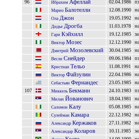
Афеллай
96
02.04.1986
п
Ибрахим
Балотелли
12.08.1990
н
Марио
Джон
19.05.1992
н
Ола
Дрогба
11.03.1978
н
Дидье
Кэйхилл
19.12.1985
з
Гари
Мозес
12.12.1990
н
Виктор
Мозолевский
30.04.1985
н
Дмитрий
Снейдер
09.06.1984
п
Весли
Тельо
11.08.1991
н
Кристиан
Файзулин
22.04.1986
н
Виктор
Фернандес
23.05.1985
н
Себастьян
Бекманн
107
24.10.1983
п
Миккель
Йованович
18.04.1981
н
Милан
Калу
05.08.1985
н
Саломон
Камара
22.12.1982
н
Сулейман
Кержаков
27.11.1982
н
Александр
Коларов
10.11.1985
з
Александар
Коста
14.09.1990
п