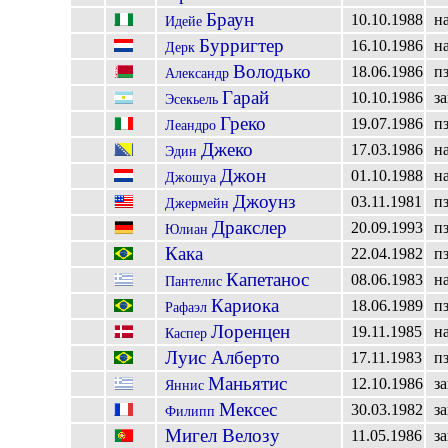
Браун
10.10.1988
н
Идейе
Бурригтер
16.10.1986
н
Дерк
Володько
18.06.1986
п
Александр
Гарай
10.10.1986
з
Эсекьель
Греко
19.07.1986
п
Леандро
Джеко
17.03.1986
н
Эдин
Джон
01.10.1988
н
Джошуа
Джоунз
03.11.1981
п
Джермейн
Дракслер
20.09.1993
п
Юлиан
Кака
22.04.1982
п
Капетанос
08.06.1983
н
Пантелис
Кариока
18.06.1989
п
Рафаэл
Лоренцен
19.11.1985
н
Каспер
Луис Алберто
17.11.1983
п
Маньятис
12.10.1986
з
Яннис
Мексес
30.03.1982
з
Филипп
Мигел Велозу
11.05.1986
з