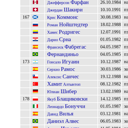
Фарфан
26.10.1984
н
Джефферсон
Шакири
10.10.1991
п
Джердан
Коммонс
167
30.08.1983
н
Крис
Нойштедтер
18.02.1988
п
Роман
Родригес
12.07.1991
п
Хамес
Срна
01.05.1982
п
Дарио
Фабрегас
04.05.1987
п
Франсеск
Фернандиньо
04.05.1985
п
Игуаин
173
10.12.1987
н
Гонсало
Рамос
30.03.1986
з
Серхио
Санчес
19.12.1988
н
Алексис
Хамит
08.12.1982
п
Алтынтоп
Шибер
13.02.1989
н
Юлиан
Блащиковски
178
14.12.1985
п
Якуб
Бонуччи
01.05.1987
з
Леонардо
Вилья
03.12.1981
н
Давид
Даниэл Алвес
06.05.1983
з