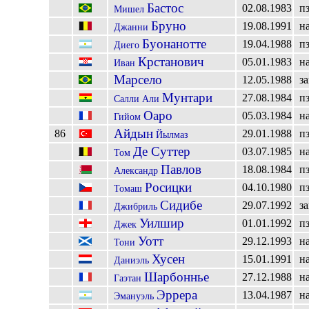
Бастос
02.08.1983
п
Мишел
Бруно
19.08.1991
н
Джанни
Буонанотте
19.04.1988
п
Диего
Крстанович
05.01.1983
н
Иван
Марсело
12.05.1988
з
Мунтари
27.08.1984
п
Салли Али
Оаро
05.03.1984
н
Гийом
Айдын
86
29.01.1988
п
Йылмаз
Де Суттер
03.07.1985
н
Том
Павлов
18.08.1984
п
Александр
Росицки
04.10.1980
п
Томаш
Сидибе
29.07.1992
з
Джибриль
Уилшир
01.01.1992
п
Джек
Уотт
29.12.1993
н
Тони
Хусен
15.01.1991
н
Даниэль
Шарбоннье
27.12.1988
н
Гаэтан
Эррера
13.04.1987
н
Эмануэль