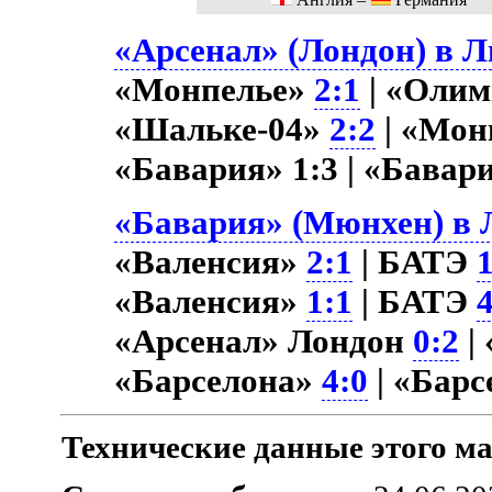
«Арсенал» (Лондон) в Л
«Монпелье»
2:1
| «Оли
«Шальке-04»
2:2
| «Мон
«Бавария» 1:3 | «Бавар
«Бавария» (Мюнхен) в Л
«Валенсия»
2:1
| БАТЭ
«Валенсия»
1:1
| БАТЭ
«Арсенал» Лондон
0:2
|
«Барселона»
4:0
| «Бар
Технические данные этого ма