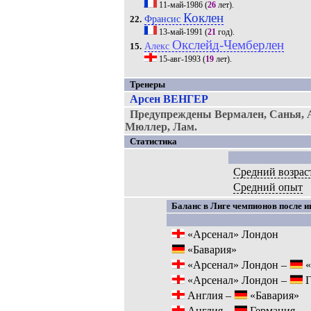
11-май-1986
(
26
лет).
Коклен
Франсис
22.
13-май-1991
(
21
год).
Окслейд-Чемберлен
Алекс
15.
15-авг-1993
(
19
лет).
Тренеры
Арсен ВЕНГЕР
Предупреждены Вермален, Санья, 
Мюллер, Лам.
Статистика
Средний возрас
Средний опыт
Баланс в Лиге чемпионов после и
«Арсенал» Лондон
«Бавария»
«Арсенал» Лондон –
«
«Арсенал» Лондон –
Г
Англия –
«Бавария»
Англия –
Германия