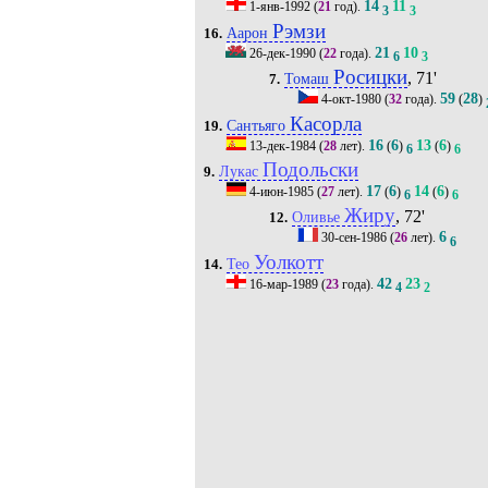
14
11
1-янв-1992
(
21
год).
3
3
Рэмзи
Аарон
16.
21
10
26-дек-1990
(
22
года).
6
3
Росицки
, 71'
Томаш
7.
59
28
4-окт-1980
(
32
года).
(
)
Касорла
Сантьяго
19.
16
6
13
6
13-дек-1984
(
28
лет).
(
)
(
)
6
6
Подольски
Лукас
9.
17
6
14
6
4-июн-1985
(
27
лет).
(
)
(
)
6
6
Жиру
, 72'
Оливье
12.
6
30-сен-1986
(
26
лет).
6
Уолкотт
Тео
14.
42
23
16-мар-1989
(
23
года).
4
2