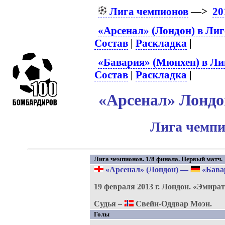
Лига чемпионов
—>
20
«Арсенал» (Лондон) в Лиг
Состав
|
Раскладка
|
«Бавария» (Мюнхен) в Ли
Состав
|
Раскладка
|
«Арсенал» Лондон
Лига чемпи
Лига чемпионов. 1/8 финала. Первый матч.
«Арсенал» (Лондон)
—
«Бава
19 февраля 2013 г.
Лондон.
«Эмира
Судья –
Свейн-Оддвар Моэн.
Голы