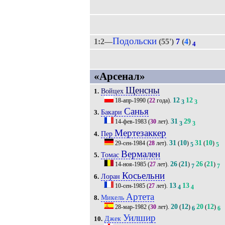
Подольски
1:2—
(55')
7
(
4
)
4
«Арсенал»
Щенсны
Войцех
1.
12
12
18-апр-1990
(
22
года).
3
3
Санья
Бакари
3.
31
29
14-фев-1983
(
30
лет).
3
3
Мертезаккер
Пер
4.
31
10
31
10
29-сен-1984
(
28
лет).
(
)
(
)
5
5
Вермален
Томас
5.
26
21
26
21
14-ноя-1985
(
27
лет).
(
)
(
)
7
7
Косьельни
Лоран
6.
13
13
10-сен-1985
(
27
лет).
4
4
Артета
Микель
8.
20
12
20
12
28-мар-1982
(
30
лет).
(
)
(
)
6
6
Уилшир
Джек
10.