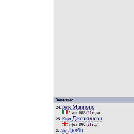
Запасные
Манноне
Вито
24.
2-мар-1988
(
24
года).
Дженкинсон
Карл
25.
8-фев-1992
(
21
год).
Дьяби
Абу
2.