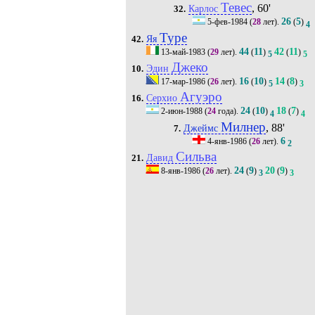
Тевес
, 60'
Карлос
32.
26
5
5-фев-1984
(
28
лет).
(
)
4
Туре
Яя
42.
44
11
42
11
13-май-1983
(
29
лет).
(
)
(
)
5
5
Джеко
Эдин
10.
16
10
14
8
17-мар-1986
(
26
лет).
(
)
(
)
5
3
Агуэро
Серхио
16.
24
10
18
7
2-июн-1988
(
24
года).
(
)
(
)
4
4
Милнер
, 88'
Джеймс
7.
6
4-янв-1986
(
26
лет).
2
Сильва
Давид
21.
24
9
20
9
8-янв-1986
(
26
лет).
(
)
(
)
3
3