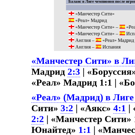
Баланс в Лиге чемпионов после игров
«Манчестер Сити»
«Реал» Мадрид
«Манчестер Сити» –
«Ре
«Манчестер Сити» –
Исп
Англия –
«Реал» Мадрид
Англия –
Испания
«Манчестер Сити» в Лиг
Мадрид
2:3
| «Боруссия
«Реал» Мадрид 1:1 | «Б
«Реал» (Мадрид) в Лиге
Сити»
3:2
| «Аякс»
4:1
|
2:2
| «Манчестер Сити» 
Юнайтед»
1:1
| «Манче