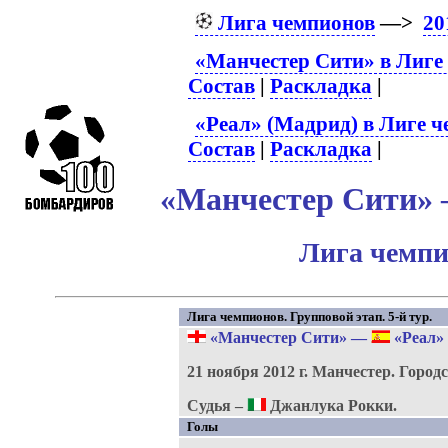
Лига чемпионов
—>
20
«Манчестер Сити» в Лиге
Состав
|
Раскладка
|
«Реал» (Мадрид) в Лиге 
Состав
|
Раскладка
|
«Манчестер Сити» –
Лига чемпи
Лига чемпионов. Групповой этап. 5-й тур.
«Манчестер Сити»
—
«Реал» 
21 ноября 2012 г.
Манчестер.
Городс
Судья –
Джанлука Рокки.
Голы