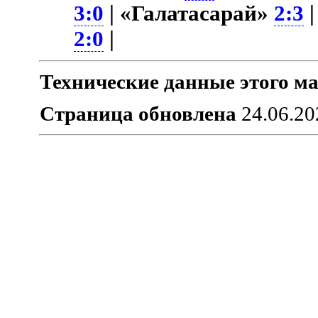
3:0
| «Галатасарай»
2:3
|
2:0
|
Технические данные этого ма
Страница обновлена
24.06.20