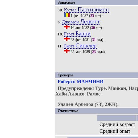
Запасные
Пантилимон
Костел
30.
1-фев-1987
(
25
лет).
Лескотт
Джолеон
6.
16-авг-1982
(
30
лет).
Барри
Гэрет
18.
23-фев-1981
(
31
год).
Синклер
Скотт
11.
25-мар-1989
(
23
года).
Тренеры
Роберто МАНЧИНИ
Предупреждены Туре, Майкон, Наср
Хаби Алонсо, Рамос.
Удалён Арбелоа (73', 2ЖК).
Статистика
Средний возраст
Средний опыт