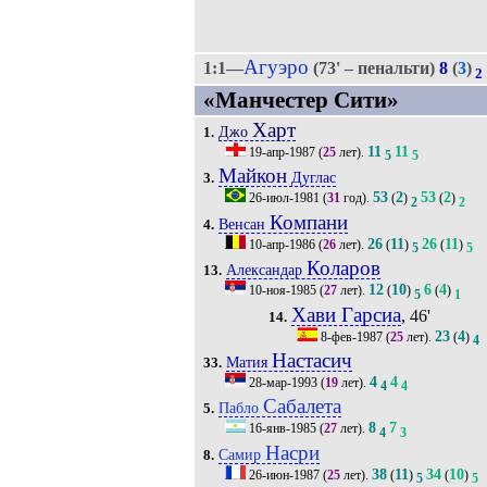
Агуэро
1:1—
(73' – пенальти)
8
(
3
)
2
«Манчестер Сити»
Харт
Джо
1.
11
11
19-апр-1987
(
25
лет).
5
5
Майкон
Дуглас
3.
53
2
53
2
26-июл-1981
(
31
год).
(
)
(
)
2
2
Компани
Венсан
4.
26
11
26
11
10-апр-1986
(
26
лет).
(
)
(
)
5
5
Коларов
Александар
13.
12
10
6
4
10-ноя-1985
(
27
лет).
(
)
(
)
5
1
Хави Гарсиа
, 46'
14.
23
4
8-фев-1987
(
25
лет).
(
)
4
Настасич
Матия
33.
4
4
28-мар-1993
(
19
лет).
4
4
Сабалета
Пабло
5.
8
7
16-янв-1985
(
27
лет).
4
3
Насри
Самир
8.
38
11
34
10
26-июн-1987
(
25
лет).
(
)
(
)
5
5