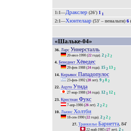
Дракслер
1:1—
(26')
1
1
Хюнтелаар
2:1—
(53' – пенальти)
6
«Шальке-04»
Уннерсталль
Ларс
36.
2
2
20-июл-1990
(
22
года).
2
2
Хёведес
Бенедикт
4.
15
13
29-фев-1988
(
24
года).
2
2
Пападопулос
Кирьякос
14.
9
8
23-фев-1992
(
20
лет).
2
2
Утида
Ацуто
22.
12
12
27-мар-1988
(
24
года).
1
1
Фукс
Кристиан
23.
2
2
7-апр-1986
(
26
лет).
2
2
Холтби
Льюис
10.
2
2
18-сен-1990
(
22
года).
2
2
Барнетта
, 84'
Транкильо
27.
2
22-май-1985
(
27
лет).
2