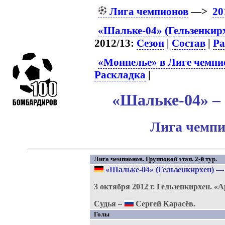
Лига чемпионов
—>
20
«Шальке-04» (Гельзенкирх
2012/13:
Сезон
|
Состав
|
Ра
«Монпелье» в Лиге чемпи
Раскладка
|
«Шальке-04» – 
Лига чемпи
Лига чемпионов. Групповой этап. 2-й тур.
«Шальке-04» (Гельзенкирхен)
3 октября 2012 г.
Гельзенкирхен.
«А
Судья –
Сергей Карасёв.
Голы