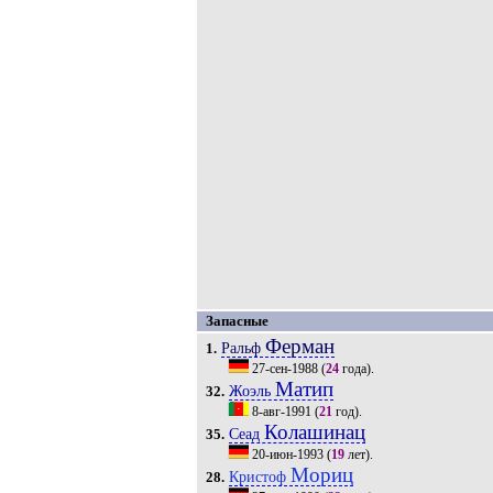
Запасные
Ферман
Ральф
1.
27-сен-1988
(
24
года).
Матип
Жоэль
32.
8-авг-1991
(
21
год).
Колашинац
Сеад
35.
20-июн-1993
(
19
лет).
Мориц
Кристоф
28.