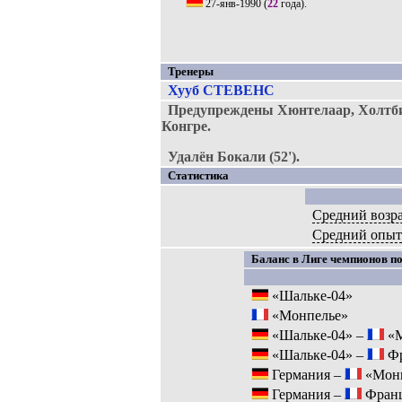
27-янв-1990
(
22
года).
Тренеры
Хууб СТЕВЕНС
Предупреждены Хюнтелаар, Холтби
Конгре.
Удалён Бокали (52').
Статистика
Средний возр
Средний опыт
Баланс в Лиге чемпионов по
«Шальке-04»
«Монпелье»
«Шальке-04» –
«М
«Шальке-04» –
Фр
Германия –
«Монп
Германия –
Фран