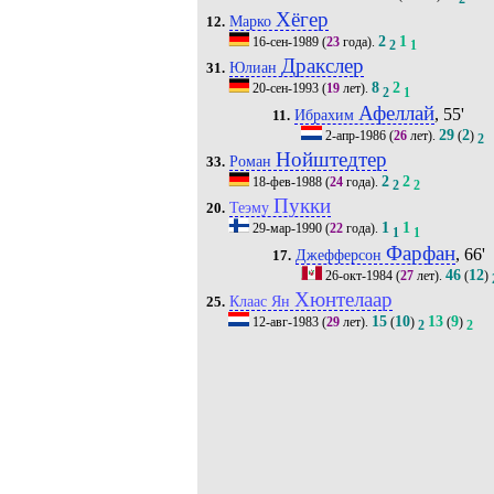
Хёгер
Марко
12.
2
1
16-сен-1989
(
23
года).
2
1
Дракслер
Юлиан
31.
8
2
20-сен-1993
(
19
лет).
2
1
Афеллай
, 55'
Ибрахим
11.
29
2
2-апр-1986
(
26
лет).
(
)
2
Нойштедтер
Роман
33.
2
2
18-фев-1988
(
24
года).
2
2
Пукки
Теэму
20.
1
1
29-мар-1990
(
22
года).
1
1
Фарфан
, 66'
Джефферсон
17.
46
12
26-окт-1984
(
27
лет).
(
)
Хюнтелаар
Клаас Ян
25.
15
10
13
9
12-авг-1983
(
29
лет).
(
)
(
)
2
2