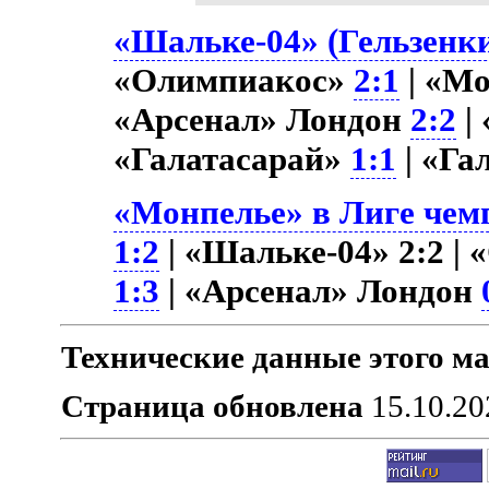
«Шальке-04» (Гельзенки
«Олимпиакос»
2:1
| «Мо
«Арсенал» Лондон
2:2
|
«Галатасарай»
1:1
| «Га
«Монпелье» в Лиге чемп
1:2
| «Шальке-04» 2:2 |
1:3
| «Арсенал» Лондон
Технические данные этого ма
Страница обновлена
15.10.20