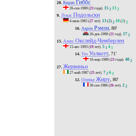
Гиббс
Киран
28.
15
13
26-сен-1989
(
23
года).
2
2
Подольски
Лукас
9.
13
2
10
2
4-июн-1985
(
27
лет).
(
)
(
)
2
2
Рэмзи
, 80'
Аарон
16.
17
26-дек-1990
(
21
год).
2
Окслейд-Чемберлен
Алекс
15.
5
4
15-авг-1993
(
19
лет).
1
1
Уолкотт
, 71'
Тео
14.
40
16-мар-1989
(
23
года).
2
Жервиньо
27.
7
6
27-май-1987
(
25
лет).
2
2
Жиру
, 80'
Оливье
12.
2
30-сен-1986
(
26
лет).
2