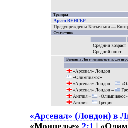
Тренеры
Арсен ВЕНГЕР
Предупреждены Косьельни — Контр
Статистика
Средний возраст
Средний опыт
Баланс в Лиге чемпионов после игро
«Арсенал» Лондон
«Олимпиакос»
«Арсенал» Лондон –
«Ол
«Арсенал» Лондон –
Гре
Англия –
«Олимпиакос»
Англия –
Греция
«Арсенал» (Лондон) в Л
«Монпелье»
2:1
| «Олим