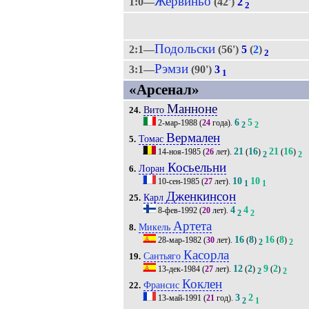
Жервиньо
1:0—
(42')
2
2
Подольски
2:1—
(56')
5
(
2
)
2
Рэмзи
3:1—
(90')
3
1
«Арсенал»
Манноне
Вито
24.
6
5
2-мар-1988
(
24
года).
2
2
Вермален
Томас
5.
21
16
21
16
14-ноя-1985
(
26
лет).
(
)
(
)
2
2
Косьельни
Лоран
6.
10
10
10-сен-1985
(
27
лет).
1
1
Дженкинсон
Карл
25.
4
4
8-фев-1992
(
20
лет).
2
2
Артета
Микель
8.
16
8
16
8
28-мар-1982
(
30
лет).
(
)
(
)
2
2
Касорла
Сантьяго
19.
12
2
9
2
13-дек-1984
(
27
лет).
(
)
(
)
2
2
Коклен
Франсис
22.
3
2
13-май-1991
(
21
год).
2
1