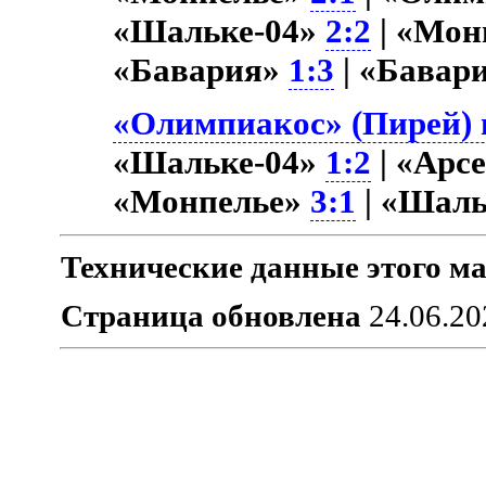
«Шальке-04»
2:2
| «Мон
«Бавария»
1:3
| «Бавар
«Олимпиакос» (Пирей) в
«Шальке-04»
1:2
| «Арс
«Монпелье»
3:1
| «Шаль
Технические данные этого ма
Страница обновлена
24.06.20