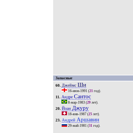
Запасные
Ши
Джеймс
60.
16-июн-1991
(
21
год).
Сантос
Андре
11.
8-мар-1983
(
29
лет).
Джуру
Йоан
20.
18-янв-1987
(
25
лет).
Аршавин
Андрей
23.
29-май-1981
(
31
год).