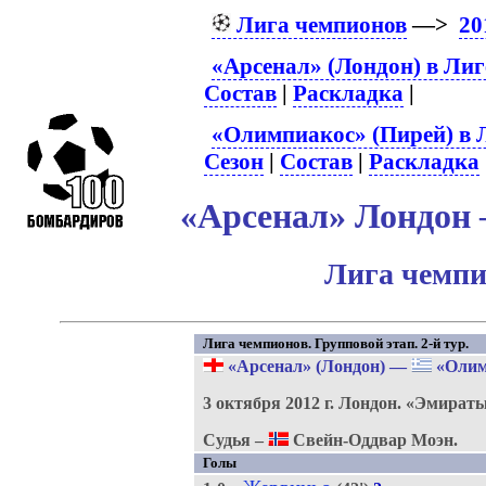
Лига чемпионов
—>
20
«Арсенал» (Лондон) в Лиг
Состав
|
Раскладка
|
«Олимпиакос» (Пирей) в 
Сезон
|
Состав
|
Раскладка
«Арсенал» Лондон 
Лига чемпи
Лига чемпионов. Групповой этап. 2-й тур.
«Арсенал» (Лондон)
—
«Олим
3 октября 2012 г.
Лондон.
«Эмират
Судья –
Свейн-Оддвар Моэн.
Голы