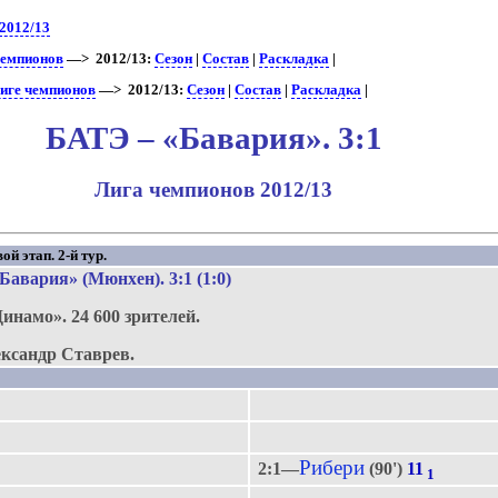
2012/13
чемпионов
—> 2012/13:
Сезон
|
Состав
|
Раскладка
|
иге чемпионов
—> 2012/13:
Сезон
|
Состав
|
Раскладка
|
БАТЭ – «Бавария». 3:1
Лига чемпионов 2012/13
й этап. 2-й тур.
Бавария» (Мюнхен)
. 3:1 (1:0)
Динамо».
24 600 зрителей.
ксандр Ставрев.
Рибери
2:1—
(90')
11
1