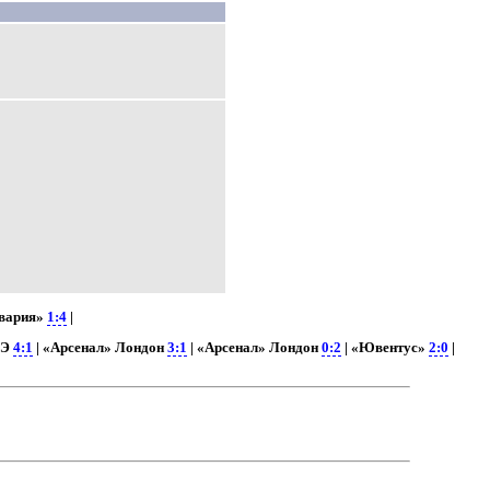
авария»
1:4
|
ТЭ
4:1
| «Арсенал» Лондон
3:1
| «Арсенал» Лондон
0:2
| «Ювентус»
2:0
|