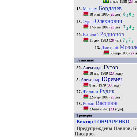
3-ноя-1988
(
23
го
Бордачев
Максим
18.
8
8
18-май-1986
(
26
лет).
2
2
Олехнович
Эдгар
23.
7
4
17-май-1987
(
25
лет).
2
2
Родионов
Виталий
20.
7
7
11-дек-1983
(
28
лет).
2
2
Мозол
Дмитрий
13.
30-апр-1985
(
27
л
Запасные
Гутор
Александр
30.
18-апр-1989
(
23
года).
Юревич
Александр
5.
8-авг-1979
(
33
года).
Рудик
Филипп
77.
22-мар-1987
(
25
лет).
Василюк
Роман
78.
23-ноя-1978
(
33
года).
Тренеры
Виктор ГОНЧАРЕНКО
Предупреждены Павлов, Бо
Писарро.