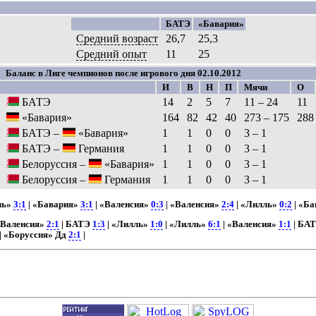
БАТЭ
«Бавария»
Средний возраст
26,7
25,3
Средний опыт
11
25
Баланс в Лиге чемпионов после игрового дня 02.10.2012
И
В
Н
П
Мячи
О
БАТЭ
14
2
5
7
11 – 24
11
«Бавария»
164
82
42
40
273 – 175
288
БАТЭ –
«Бавария»
1
1
0
0
3 – 1
БАТЭ –
Германия
1
1
0
0
3 – 1
Белоруссия –
«Бавария»
1
1
0
0
3 – 1
Белоруссия –
Германия
1
1
0
0
3 – 1
ль»
3:1
| «Бавария»
3:1
| «Валенсия»
0:3
| «Валенсия»
2:4
| «Лилль»
0:2
| «Б
«Валенсия»
2:1
| БАТЭ
1:3
| «Лилль»
1:0
| «Лилль»
6:1
| «Валенсия»
1:1
| БА
| «Боруссия» Дд
2:1
|