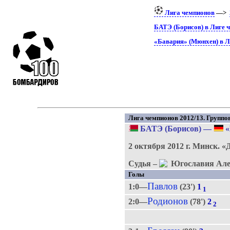
Лига чемпионов
—>
БАТЭ (Борисов) в Лиге 
«Бавария» (Мюнхен) в Л
Лига чемпионов 2012/13. Группово
БАТЭ (Борисов)
—
«
2 октября 2012 г.
Минск.
«
Судья –
Але
Голы
Павлов
1:0—
(23')
1
1
Родионов
2:0—
(78')
2
2