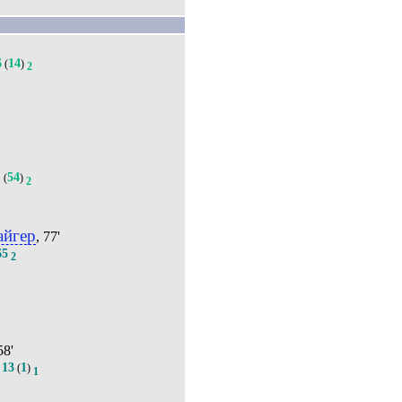
6
14
(
)
2
1
54
(
)
2
йгер
, 77'
65
2
58'
13
1
.
(
)
1