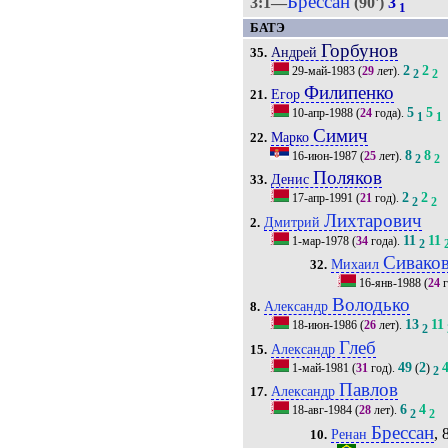
Брессан
3:1—
(90')
3
1
БАТЭ
Горбунов
Андрей
35.
2
2
29-май-1983
(
29
лет).
2
2
Филипенко
Егор
21.
5
5
10-апр-1988
(
24
года).
1
1
Симич
Марко
22.
8
8
16-июн-1987
(
25
лет).
2
2
Поляков
Денис
33.
2
2
17-апр-1991
(
21
год).
2
2
Лихтарович
Дмитрий
2.
11
11
1-мар-1978
(
34
года).
2
Сивако
Михаил
32.
16-янв-1988
(
24
г
Володько
Александр
8.
13
11
18-июн-1986
(
26
лет).
2
Глеб
Александр
15.
49
2
1-май-1981
(
31
год).
(
)
2
Павлов
Александр
17.
6
4
18-авг-1984
(
28
лет).
2
2
Брессан
, 
Ренан
10.