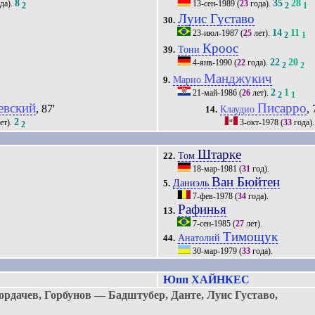
8
35
28
да).
13-сен-1989
(
23
года).
2
2
1
Луис Густаво
30.
14
11
23-июл-1987
(
25
лет).
2
1
Кроос
Тони
39.
22
20
4-янв-1990
(
22
года).
2
2
Манджукич
Марио
9.
2
1
21-май-1986
(
26
лет).
2
1
евский
Писарро
, 87'
, 
Клаудио
14.
2
ет).
3-окт-1978
(
33
года)
2
Штарке
Том
22.
18-мар-1981
(
31
год).
Ван Бюйтен
Даниэль
5.
7-фев-1978
(
34
года).
Рафинья
13.
7-сен-1985
(
27
лет).
Тимощук
Анатолий
44.
30-мар-1979
(
33
года).
Юпп ХАЙНКЕС
рдачев, Горбунов — Бадштубер, Данте, Луис Густаво,