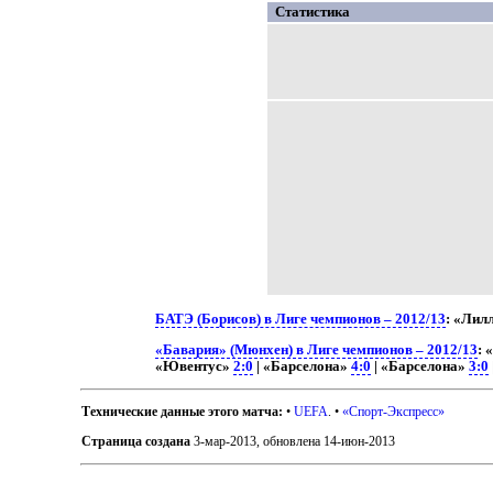
Статистика
БАТЭ (Борисов) в Лиге чемпионов – 2012/13
: «Лил
«Бавария» (Мюнхен) в Лиге чемпионов – 2012/13
: 
«Ювентус»
2:0
| «Барселона»
4:0
| «Барселона»
3:0
Технические данные этого матча:
•
UEFA
. •
«Спорт-Экспресс»
Страница создана
3-мар-2013
,
обновлена 14-июн-2013