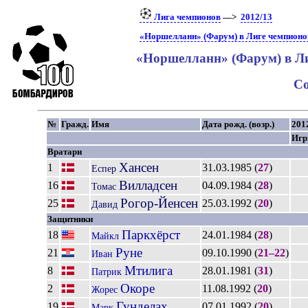
Лига чемпионов
—>
2012/13
«Норшелланн» (Фарум) в Лиге чемпионо
«Норшелланн» (Фарум) в Ли
Со
№
Гражд.
Имя
Дата рожд. (возр.)
201
Иг
Вратари
Хансен
1
31.03.1985 (
27
)
Еспер
Вилладсен
16
04.09.1984 (
28
)
Томас
Рогор-Йенсен
25
25.03.1992 (
20
)
Давид
Защитники
Паркхёрст
18
24.01.1984 (
28
)
Майкл
Руне
21
09.10.1990 (
21–22
)
Иван
Мтилига
8
28.01.1981 (
31
)
Патрик
Окоре
2
11.08.1992 (
20
)
Жорес
Гунделах
19
07.01.1992 (
20
)
Марк