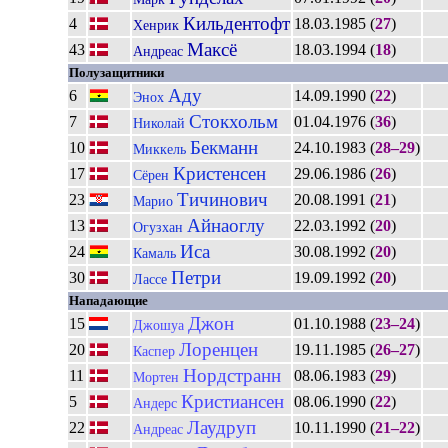
Кильдентофт
4
18.03.1985 (
27
)
Хенрик
Максё
43
18.03.1994 (
18
)
Андреас
Полузащитники
Аду
6
14.09.1990 (
22
)
Энох
Стокхольм
7
01.04.1976 (
36
)
Николай
Бекманн
10
24.10.1983 (
28–29
)
Миккель
Кристенсен
17
29.06.1986 (
26
)
Сёрен
Тичинович
23
20.08.1991 (
21
)
Марио
Айнаоглу
13
22.03.1992 (
20
)
Огузхан
Иса
24
30.08.1992 (
20
)
Камаль
Петри
30
19.09.1992 (
20
)
Лассе
Нападающие
Джон
15
01.10.1988 (
23–24
)
Джошуа
Лоренцен
20
19.11.1985 (
26–27
)
Каспер
Нордстранн
11
08.06.1983 (
29
)
Мортен
Кристиансен
5
08.06.1990 (
22
)
Андерс
Лаудруп
22
10.11.1990 (
21–22
)
Андреас