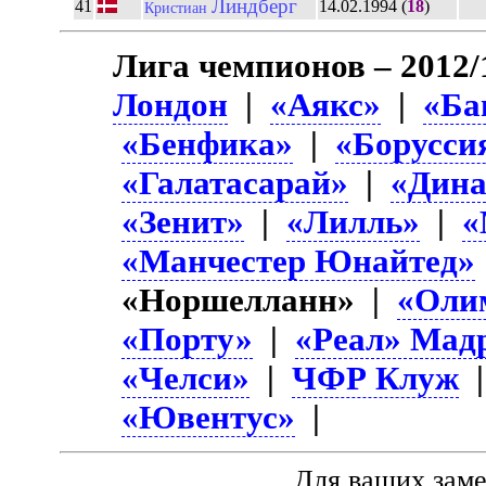
Линдберг
41
14.02.1994 (
18
)
Кристиан
Лига чемпионов – 2012/
Лондон
|
«Аякс»
|
«Ба
«Бенфика»
|
«Борусси
«Галатасарай»
|
«Дина
«Зенит»
|
«Лилль»
|
«
«Манчестер Юнайтед»
«Норшелланн» |
«Оли
«Порту»
|
«Реал» Мад
«Челси»
|
ЧФР Клуж
«Ювентус»
|
Для ваших зам