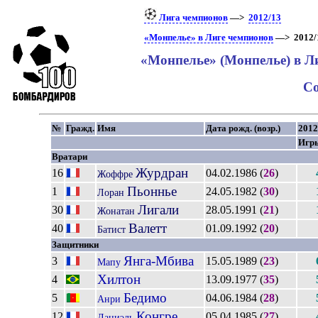
Лига чемпионов
—>
2012/13
«Монпелье» в Лиге чемпионов
—> 2012/
«Монпелье» (Монпелье) в Л
Со
№
Гражд.
Имя
Дата рожд. (возр.)
2012
Игр
Вратари
Журдран
16
04.02.1986 (
26
)
Жоффре
Пьоннье
1
24.05.1982 (
30
)
Лоран
Лигали
30
28.05.1991 (
21
)
Жонатан
Валетт
40
01.09.1992 (
20
)
Батист
Защитники
Янга-Мбива
3
15.05.1989 (
23
)
Мапу
Хилтон
4
13.09.1977 (
35
)
Бедимо
5
04.06.1984 (
28
)
Анри
Конгре
12
05.04.1985 (
27
)
Даниэль