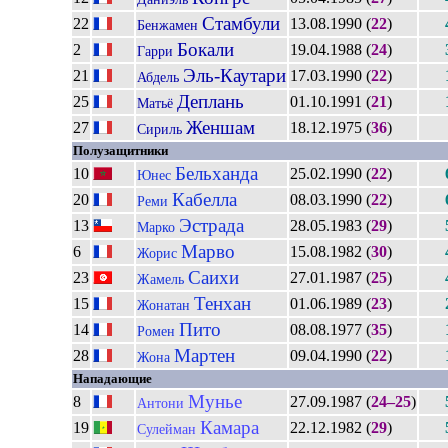
Стамбули
22
13.08.1990 (
22
)
Бенжамен
Бокали
2
19.04.1988 (
24
)
Гарри
Эль-Каутари
21
17.03.1990 (
22
)
Абдель
Деплань
25
01.10.1991 (
21
)
Матьё
Женшам
27
18.12.1975 (
36
)
Сириль
Полузащитники
Бельханда
10
25.02.1990 (
22
)
Юнес
Кабелла
20
08.03.1990 (
22
)
Реми
Эстрада
13
28.05.1983 (
29
)
Марко
Марво
6
15.08.1982 (
30
)
Жорис
Саихи
23
27.01.1987 (
25
)
Жамель
Тенхан
15
01.06.1989 (
23
)
Жонатан
Пито
14
08.08.1977 (
35
)
Ромен
Мартен
28
09.04.1990 (
22
)
Жона
Нападающие
Мунье
8
27.09.1987 (
24–25
)
Антони
Камара
19
22.12.1982 (
29
)
Сулейман