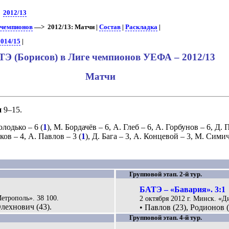
>
2012/13
 чемпионов
—> 2012/13: Матчи |
Состав
|
Раскладка
|
2014/15
|
ТЭ (Борисов) в Лиге чемпионов УЕФА – 2012/13
Матчи
и
9–15.
олодько
– 6 (
1
),
М. Бордачёв
– 6,
А. Глеб
– 6,
А. Горбунов
– 6,
Д. 
ьков
– 4,
А. Павлов
– 3 (
1
),
Д. Бага
– 3,
А. Концевой
– 3,
М. Сими
Групповой этап. 2-й тур.
БАТЭ – «Бавария». 3:1
Метрополь». 38 100.
2 октября 2012 г. Минск. «Д
Олехнович (43).
• Павлов (23), Родионов (
Групповой этап. 4-й тур.