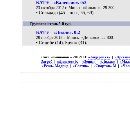
БАТЭ – «Валенсия». 0:3
23 октября 2012 г. Минск. «Динамо». 29 200.
• Сольдадо (45 – пен., 55, 69).
Групповой этап. 5-й тур.
БАТЭ – «Лилль». 0:2
20 ноября 2012 г. Минск. «Динамо». 22 800.
• Сидибе (14), Бруно (31).
Лига чемпионов – 2012/13:
«Андерлехт»
|
«Арсена
Загреб
|
«Динамо» К
|
«Зенит»
|
«Лилль»
|
«Мал
«Реал» Мадрид
|
«Селтик»
|
«Спартак» М
|
«Чел