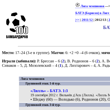
Лига чемпионов
—
БАТЭ (Борисов) в Лиге
|<<
|
2011/12
| 2012/13 |
БА
Место:
17–24 (3-е в группе).
Матчи:
6: +2 =0 –4 (6 очков),
мяч
Играли (забивали):
Р. Брессан
– 6 (
2
),
В. Родионов
– 6 (
2
),
А. В
Сиваков
– 5,
Д. Мозолевский
– 4 (
1
),
Д. Лихтарович
– 4,
А. Рад
Лига чемпионов
Групповой этап. 1-й тур.
«Лилль» – БАТЭ. 1:3
19 сентября 2012 г. Вильнёв д'Аск (Лилль). «Лилль 
• Шеджу (60) — Володько (6), Родионов (20), 
Групповой этап. 3-й тур.