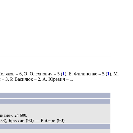
Поляков
– 6,
Э. Олехнович
– 5 (
1
),
Е. Филипенко
– 5 (
1
),
М.
ч
– 3,
Р. Василюк
– 2,
А. Юревич
– 1.
инамо». 24 600.
78), Брессан (90) — Рибери (90).