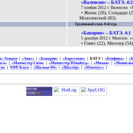
«Валенсия» – БАТЭ. 4:2
7 ноября 2012 г. Валенсия. «
• Жонас (26), Сольдадо (2
Мозолевский (83).
Групповой этап. 6-й тур.
«Бавария» – БАТЭ. 4:1
5 декабря 2012 г. Мюнхен. «
• Гомес (22), Мюллер (54
л» Лондон
|
«Аякс»
|
«Бавария»
|
«Барселона»
| БАТЭ |
«Бенфика»
|
«Б
ага»
|
«Манчестер Сити»
|
«Манчестер Юнайтед»
|
«Милан»
|
«Монпель
си»
|
ЧФР Клуж
|
«Шальке-04»
|
«Шахтёр»
|
«Ювентус»
|