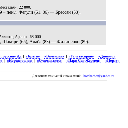
Месталья». 22 800.
9 – пен.), Фегули (51, 86) — Брессан (53),
Алльянц Арена». 68 000.
), Шакири (65), Алаба (83) — Филипенко (89).
оруссия» Дд
|
«Брага»
|
«Валенсия»
|
«Галатасарай»
|
«Динамо»
е»
|
«Норшелланн»
|
«Олимпиакос»
|
«Пари Сен-Жермен»
|
«Порту»
|
Для ваших замечаний и пожеланий -
bombarder@yandex.ru